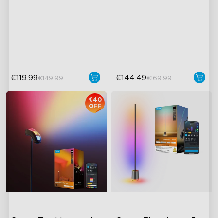
1725 lm svjetlina
Fokusirano i prilagodljivo
DreamView sinkronizacija
osvjetljenje
Govee LuminBlend™
tehnologija
€119.99
€144.49
€149.99
€169.99
€40
OFF