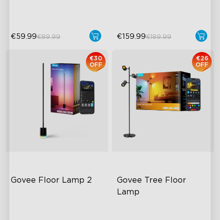
Hands-Free upravljanje
\Auto-Run\ značajka
€59.99
€159.99
€89.99
€189.99
€30
€26
OFF
OFF
Govee Floor Lamp 2
Govee Tree Floor 
Lamp
Unaprijeđeni moderni dizajn
Fleksibilna kontrola
trostruke lampe