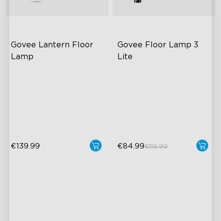
Govee Lantern Floor 
Govee Floor Lamp 3 
Lamp
Lite
Halo Gradient rasvjeta
RGBICWW osvjetljenje
1000K–10000K temperatura
Svijetlo i podesivo
boje
Dinamični načini scene
1400 lm svjetlina
€139.99
€84.99
€119.99