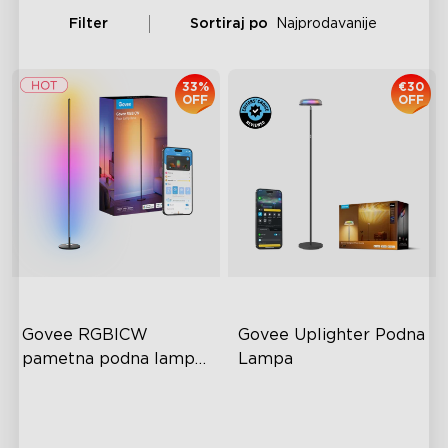
Filter
Sortiraj po
Najprodavanije
33%
€30
OFF
OFF
Govee RGBICW 
Govee Uplighter Podna 
pametna podna lampa 
Lampa
Basic
Dinamična RGBIC boja
3 neovisne zone osvjetljenja
Sinkronizacija s glazbom
Dinamični efekti valova