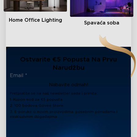
Home Office Lighting
Spavaća soba
Ostvarite €5 Popusta Na Prvu
Narudžbu
Nabavite odmah!
Pretplatite se na naš newsletter sada i primite:
1. Kupon kod za €5 popusta
2. 100 bodova Govee Store
3. E-poruke o novim proizvodima, posebnim ponudama i
ekskluzivnim događajima