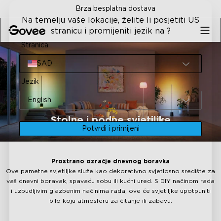
Skip to content
Brza besplatna dostava
Na temelju vaše lokacije, želite li posjetiti US
stranicu i promijeniti jezik na ?
Stranica
SAD
Jezik
English
Stolne i podne svjetiljke
Potvrdi i primijeni
Prostrano ozračje dnevnog boravka
Ove pametne svjetiljke služe kao dekorativno svjetlosno središte za
vaš dnevni boravak, spavaću sobu ili kućni ured. S DIY načinom rada
i uzbudljivim glazbenim načinima rada, ove će svjetiljke upotpuniti
bilo koju atmosferu za čitanje ili zabavu.