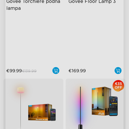
Govee Torchiere podna 
Govee Floor Lamp 3
lampa
Dinamično osvjetljenje s tri
LuminBlend+ Technology
zone
Double-Sided Skyline
Inovativni dizajn zakrivljene
Illumination
leće
Enhanced Light Base
Govee LuminBlend™
tehnologija
€99.99
€169.99
€139.99
€35
OFF
close