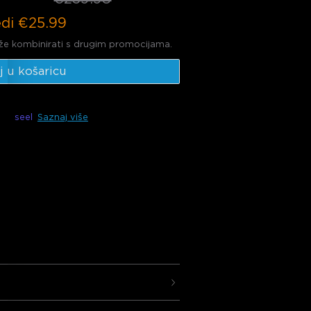
di
€25.99
e kombinirati s drugim promocijama.
j u košaricu
e s
seel
Saznaj više
H7094 (4 komada
)
aju 16 milijuna boja, 50% poboljšanje
etvarajući vaš vrt u živopisno, otporno
ja
: Opremljen nadograđenim RGBWIC
Blend sustavom upravljanja, isporučuje
 besprijekornim prijelazima.
67 vodootporno, ovo svjetlo izdržava
stremne temperature (-20°C do 40°C).