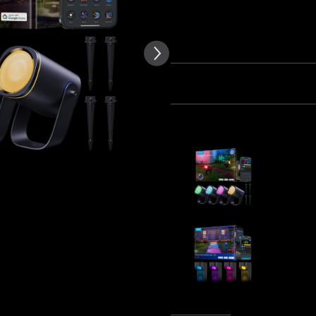
nzija kupaca
Količina
Paket 1
Paket 2
Pa
Često kupljeno zajedno:
Govee Out
€149.99
Govee Out
€109.99
Ukupno
:
€