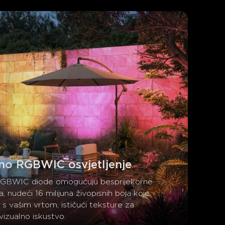
no RGBWIC osvjetljenje
GBWIC diode omogućuju besprijekorne 
a, nudeći 16 milijuna živopisnih boja koje 
 s vašim vrtom, ističući teksture za 
vizualno iskustvo.