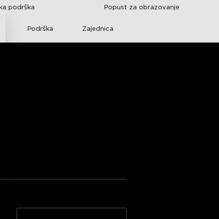
čka podrška
Popust za obrazovanje
Podrška
Zajednica
otlights 2
ed G]
ehnička dokumentacija
e s Amazona
 length
Durability
vodu >>
Pakiranje od 2