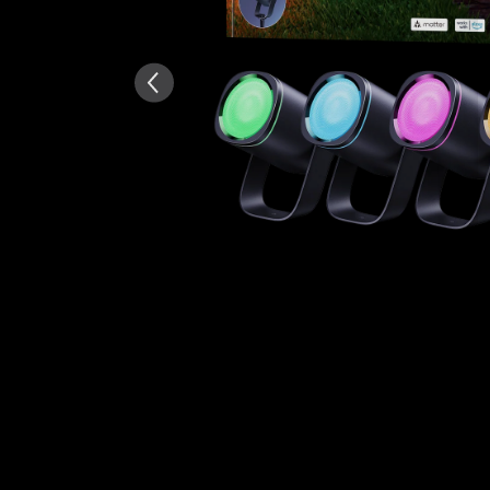
AI-generirano iz teksta rece