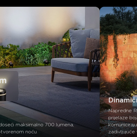
Dinamič
Napredne R
prijelaze boj
e doseći maksimalno 700 lumena, 
komuniciraju
 otvorenom noću.
zadivljujuće 