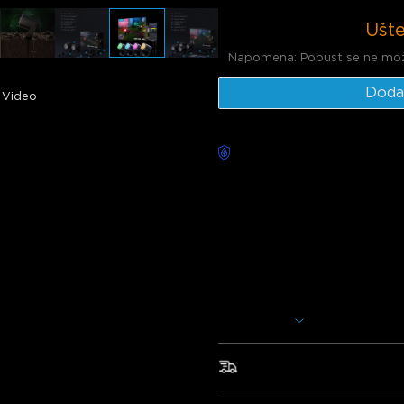
Ušte
Napomena: Popust se ne mož
Doda
Video
Dostupna dostava bez brig
Opis
Model: H7093 (2 komada) & 
Punjač: EU 2-PIN UTIKAČ
Naši LED vanjski reflektori pruž
svjetline i 64 načina scena, pr
na vremenske uvjete čudo.
Prikaži više
16 milijuna živopisnih bo
perlicama i 16-bitnim Lumin
16 milijuna živopisnih boja s
Brza i besplatna dostava
Vanjska pouzdanost
: IP
vruće sunce, jaku kišu i ek