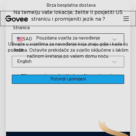
Skip to content
Brza besplatna dostava
Na temelju vaše lokacije, želite li posjetiti US
stranicu i promijeniti jezik na ?
Stranica
Pouzdana svjetla za navođenje
SAD
Uživajte u svjetlima za navođenje koja znaju gdje i kada su
potrebna. Ostavite prekidače za svjetlo isključene s lakšim
Jezik
načinom kretanja po vašem domu noću.
English
Filter
Sortiraj po
Najprodavanije
Potvrdi i primijeni