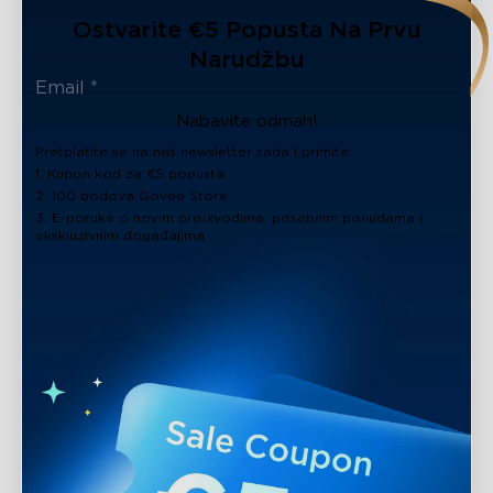
Ostvarite €5 Popusta Na Prvu
Narudžbu
Nabavite odmah!
Pretplatite se na naš newsletter sada i primite:
1. Kupon kod za €5 popusta
2. 100 bodova Govee Store
3. E-poruke o novim proizvodima, posebnim ponudama i
ekskluzivnim događajima
close