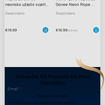
neonsko užasto svjetlo 
Govee Neon Rope 
2
Light 2
Rasprodano
Rasprodano
€19.99
€16.99
€19.99
Ostvarite €5 Popusta Na Prvu
Narudžbu
Nabavite odmah!
Pretplatite se na naš newsletter sada i primite: