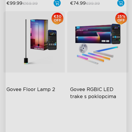
€99.99
€74.99
€169.99
€99.99
€30
25%
OFF
OFF
Govee Floor Lamp 2
Govee RGBIC LED 
trake s poklopcima
Unaprijeđeni moderni dizajn
Cuttable and Connectable
1725 lm svjetlina
60 LEDs/m with Covers
DreamView sinkronizacija
50 Customizable Segments