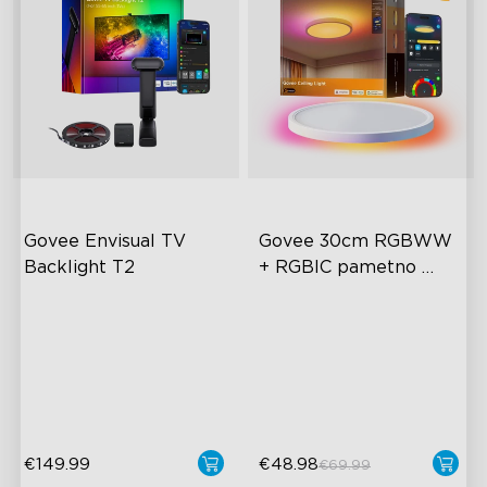
Govee Envisual TV 
Govee 30cm RGBWW 
Backlight T2
+ RGBIC pametno 
stropno svjetlo
Govee Envisual Technology
Višebojna rasvjeta
Innovative Dual Camera
Podesiva svjetlina i
Design
temperatura boje
Enhanced RGBIC Lighting
Pametno upravljanje
€149.99
€48.98
€69.99