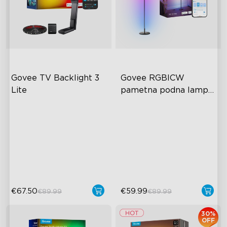
Govee TV Backlight 3 
Govee RGBICW 
Lite
pametna podna lampa 
Basic
Fish-Eye Correction Camera
Dinamična RGBIC boja
Technology
Sinkronizacija s glazbom
Upgraded Envisual
Hands-Free upravljanje
Technology
4-in-1 Lamp Beads
€67.50
€59.99
€89.99
€89.99
30%
OFF