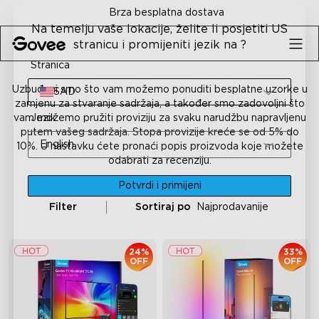
Skip to content
Brza besplatna dostava
30-d
Na temelju vaše lokacije, želite li posjetiti US
stranicu i promijeniti jezik na ?
Stranica
Uzbuđeni smo što vam možemo ponuditi besplatne uzorke u
SAD
zamjenu za stvaranje sadržaja, a također smo zadovoljni što
vam možemo pružiti proviziju za svaku narudžbu napravljenu
Jezik
putem vašeg sadržaja. Stopa provizije kreće se od 5% do
English
10%. U nastavku ćete pronaći popis proizvoda koje možete
odabrati za recenziju.
Potvrdi i primijeni
Filter
Sortiraj po
Najprodavanije
24%
33%
OFF
OFF