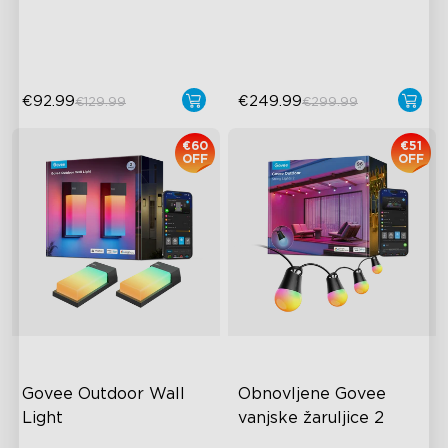
47 Scene Modes
Matter podrška
Shatterproof Design
€92.99
€249.99
€129.99
€299.99
€60
€51
OFF
OFF
Govee Outdoor Wall 
Obnovljene Govee 
Light
vanjske žaruljice 2