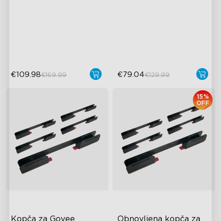
RGBICWW Lighting Effects
1500 Lumens White Light
IP65-Rated Outdoor
Reliability
€109.98
€79.04
€169.99
€129.99
15%
OFF
Kopča za Govee 
Obnovljena kopča za 