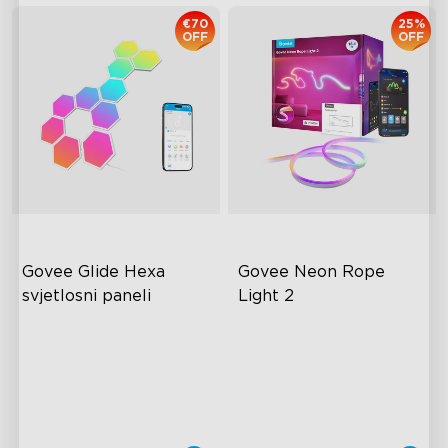
€70
25%
OFF
OFF
Govee Glide Hexa 
Govee Neon Rope 
svjetlosni paneli
Light 2
RGBIC Lighting Effects
RGBIC Lighting Effects
DIY Design
Matter Compatible
Animated Effects
AI Lighting Bot