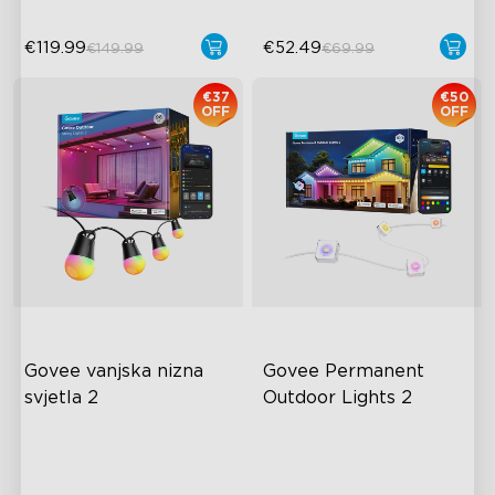
€119.99
€52.49
€149.99
€69.99
€37
€50
OFF
OFF
close
Govee vanjska nizna 
Govee Permanent 
svjetla 2
Outdoor Lights 2
RGBICW Lighting Effects
AI Light Show
100lm/m Brightness
VHB ljepilo i kopče