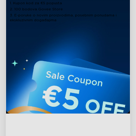
1. Kupon kod za €5 popusta
2. 100 bodova Govee Store
3. E-poruke o novim proizvodima, posebnim ponudama i
ekskluzivnim događajima
Podrška