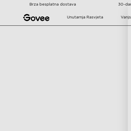
Skip to content
Brza besplatna dostava
30-dan
Unutarnja Rasvjeta
Vanjs
H60A4
H60A6