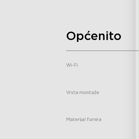
-
Općenito
Wi-Fi
/
Vrsta montaže
-
Materijal furnira
-