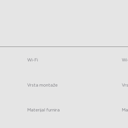
-
-
Wi-Fi
Wi
-
/
Vrsta montaže
Vr
-
-
Materijal furnira
Mat
-
-