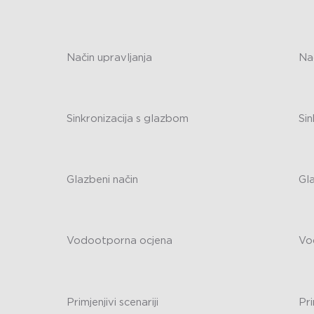
-
-
Način upravljanja
Nač
-
-
Sinkronizacija s glazbom
Sin
-
-
Glazbeni način
Gl
-
-
Vodootporna ocjena
Vo
-
-
Primjenjivi scenariji
Pri