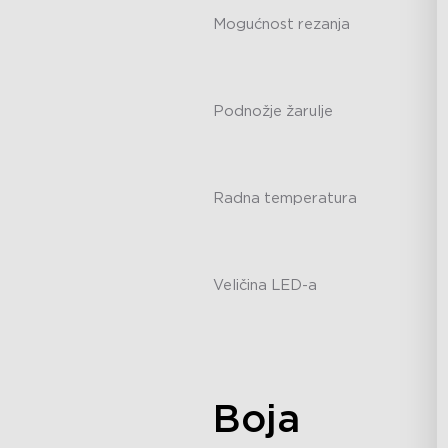
Mogućnost rezanja
-
Podnožje žarulje
-
Radna temperatura
-
Veličina LED-a
-
Boja