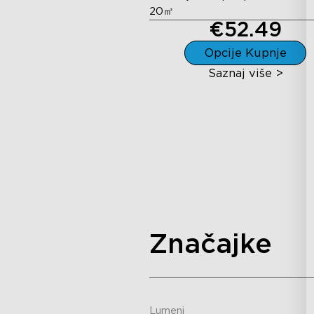
20㎡
€52.49
Opcije Kupnje
Saznaj više >
Značajke
Lumeni