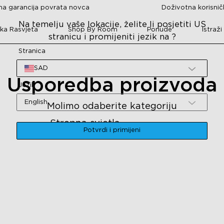
a garancija povrata novca
Doživotna korisni
Na temelju vaše lokacije, želite li posjetiti US
ka Rasvjeta
Shop By Room
Ponude
Istraži
stranicu i promijeniti jezik na ?
Stranica
SAD
Usporedba proizvoda
Jezik
English
Molimo odaberite kategoriju
Stropna svjetla
H60A1
Potvrdi i primijeni