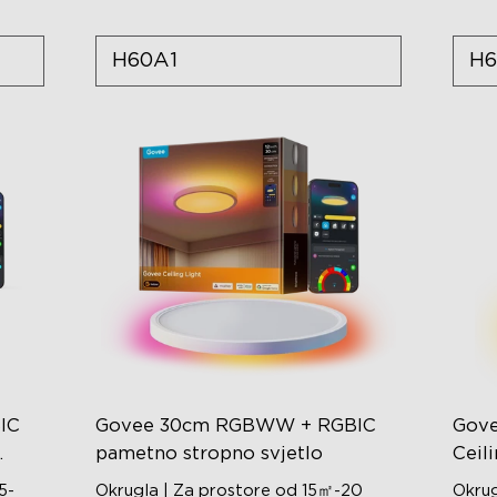
H60A1
H6
IC
Govee 30cm RGBWW + RGBIC
Gov
pametno stropno svjetlo
Ceil
5-
Okrugla | Za prostore od 15㎡-20
Okrug