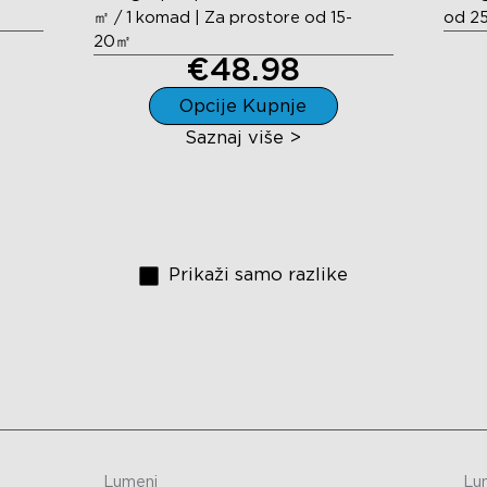
㎡ / 1 komad | Za prostore od 15-
od 2
20㎡
€48.98
Opcije Kupnje
Saznaj više >
Prikaži samo razlike
Lumeni
Lu
close