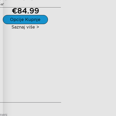
5㎡
€84.99
Opcije Kupnje
Saznaj više >
meni