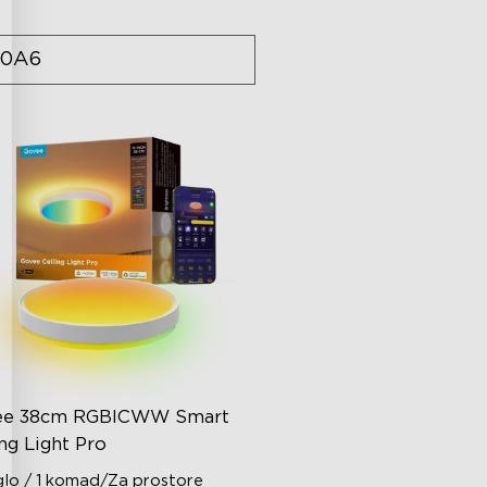
0A6
ee 38cm RGBICWW Smart
ing Light Pro
lo / 1 komad/Za prostore