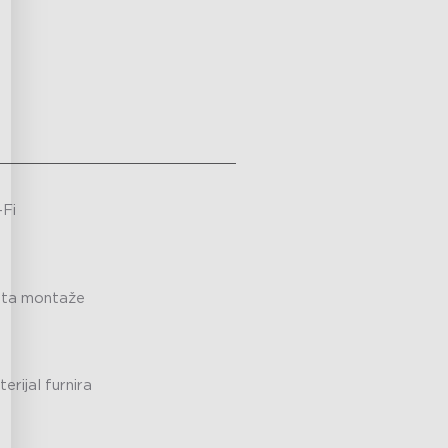
-Fi
sta montaže
erijal furnira