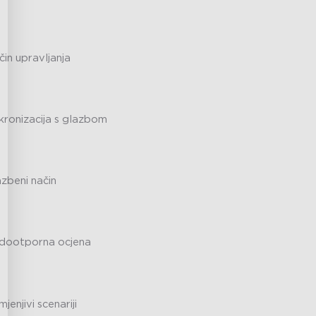
in upravljanja
kronizacija s glazbom
azbeni način
dootporna ocjena
mjenjivi scenariji