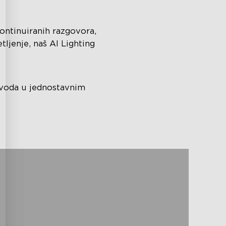
kontinuiranih razgovora,
etljenje, naš AI Lighting
izvoda u jednostavnim