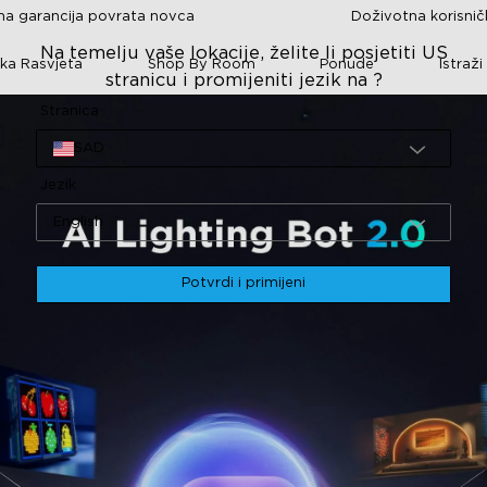
a garancija povrata novca
Doživotna korisni
Na temelju vaše lokacije, želite li posjetiti US
ka Rasvjeta
Shop By Room
Ponude
Istraži
stranicu i promijeniti jezik na ?
Stranica
SAD
Jezik
English
Potvrdi i primijeni