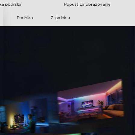
čka podrška
Popust za obrazovanje
Podrška
Zajednica