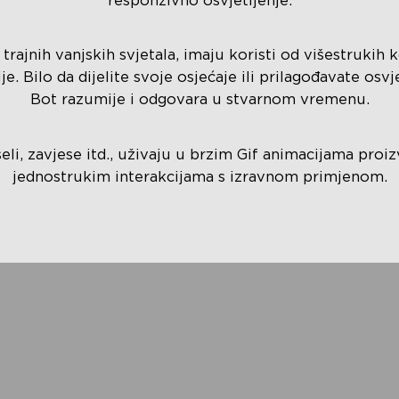
responzivno osvjetljenje.
 trajnih vanjskih svjetala, imaju koristi od višestrukih 
e. Bilo da dijelite svoje osjećaje ili prilagođavate osvj
Bot razumije i odgovara u stvarnom vremenu.
kseli, zavjese itd., uživaju u brzim Gif animacijama pro
jednostrukim interakcijama s izravnom primjenom.