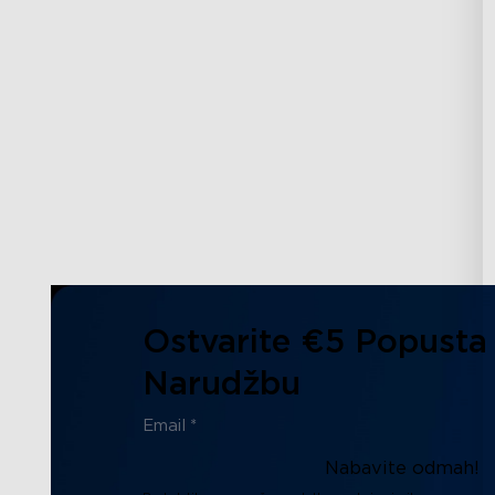
Ostvarite €5 Popusta
Narudžbu
Nabavite odmah!