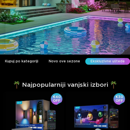
Kupuj po kategoriji
Novo ove sezone
Ekskluzivne uštede
Najpopularniji vanjski izbori
€40
€30
OFF
OFF