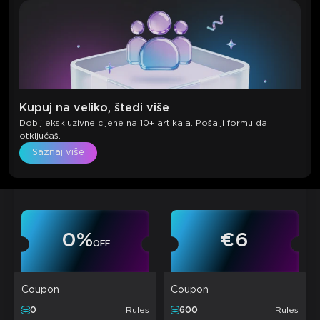
Kupuj na veliko, štedi više
Dobij ekskluzivne cijene na 10+ artikala. Pošalji formu da
otkljućaš.
Saznaj više
0
%
€6
OFF
Coupon
Coupon
0
Rules
600
Rules