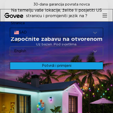
Skip to content
30-dana garancija povrata novca
Na temelju vaše lokacije, želite li posjetiti US
stranicu i promijeniti jezik na ?
Stranica
SAD
Započnite zabavu na otvorenom
Jezik
Uz bazen. Pod svjetlima.
English
Potvrdi i primijeni