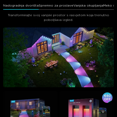
Nadogradnja dvorišta
Spremno za proslave
Vanjska okupljanja
Meko svj
Transformirajte svoj vanjski prostor s rasvjetom koja trenutno
poboljšava izgled.
€60
OFF