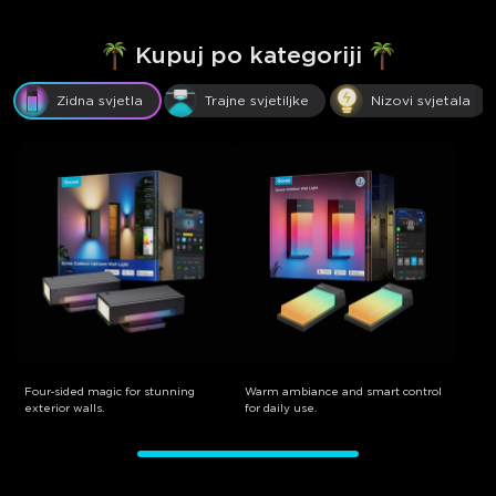
Kupuj po kategoriji
Zidna svjetla
Trajne svjetiljke
Nizovi svjetala
close
Four‑sided magic for stunning
Warm ambiance and smart control
exterior walls.
for daily use.