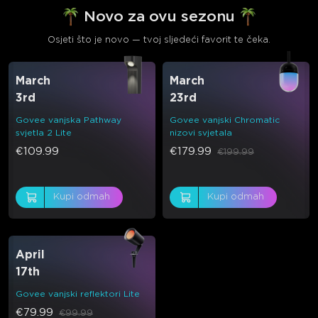
Novo za ovu sezonu
Osjeti što je novo — tvoj sljedeći favorit te čeka.
March
March
3rd
23rd
Govee vanjska Pathway
Govee vanjski Chromatic
svjetla 2 Lite
nizovi svjetala
€109.99
€179.99
€199.99
Kupi odmah
Kupi odmah
April
17th
Govee vanjski reflektori Lite
€79.99
€99.99