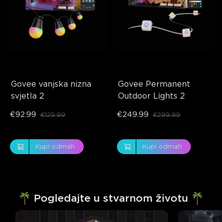
Govee vanjska nizna 
Govee Permanent 
svjetla 2
Outdoor Lights 2
€92.99
€249.99
€129.99
€299.99
Kupi odmah
Kupi odmah
Pogledajte u stvarnom životu