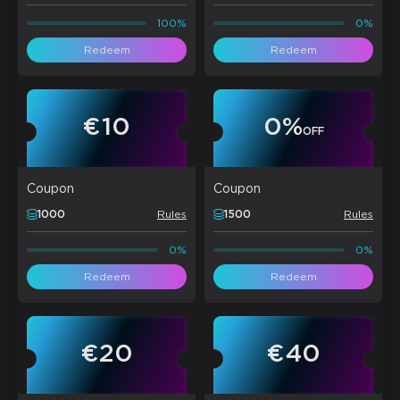
100%
0%
Redeem
Redeem
€10
0
%
OFF
Coupon
Coupon
1000
Rules
1500
Rules
0%
0%
Redeem
Redeem
€20
€40