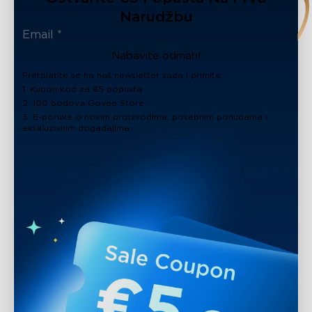
Narudžbu
Nabavite odmah!
Pretplatite se na naš newsletter sada i primite:
1. Kupon kod za €5 popusta
2. 100 bodova Govee Store
3. E-poruke o novim proizvodima, posebnim ponudama i
ekskluzivnim događajima