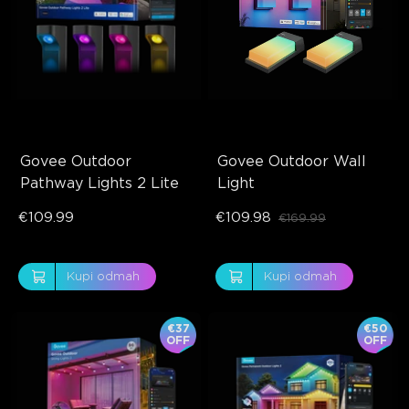
Govee Outdoor 
Govee Outdoor Wall 
Pathway Lights 2 Lite
Light
€109.99
€109.98
€169.99
Kupi odmah
Kupi odmah
€37
€50
OFF
OFF