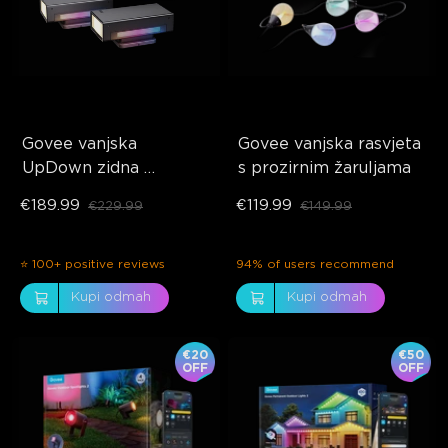
Govee vanjska 
Govee vanjska rasvjeta 
UpDown zidna 
s prozirnim žaruljama
svjetiljka
€189.99
€119.99
€229.99
€149.99
⭐ 100+ positive reviews
94% of users recommend
Kupi odmah
Kupi odmah
€20
€50
OFF
OFF