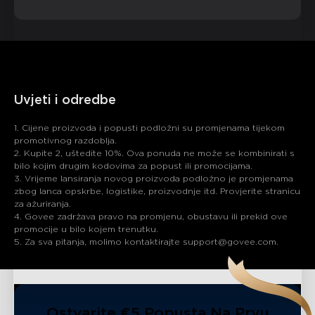
Uvjeti i odredbe
1. Cijene proizvoda i popusti podložni su promjenama tijekom
promotivnog razdoblja.
2. Kupite 2, uštedite 10%. Ova ponuda ne može se kombinirati s
bilo kojim drugim kodovima za popust ili promocijama.
3. Vrijeme lansiranja novog proizvoda podložno je promjenama
zbog lanca opskrbe, logistike, proizvodnje itd. Provjerite stranicu
za ažuriranja.
4. Govee zadržava pravo na promjenu, obustavu ili prekid ove
promocije u bilo kojem trenutku.
5. Za sva pitanja, molimo kontaktirajte support@govee.com.
Ostvarite €5 Popusta Na Prvu