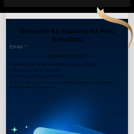
Ostvarite €5 Popusta Na Prvu
Narudžbu
Nabavite odmah!
Pretplatite se na naš newsletter sada i primite:
1. Kupon kod za €5 popusta
2. 100 bodova Govee Store
3. E-poruke o novim proizvodima, posebnim ponudama i
ekskluzivnim događajima