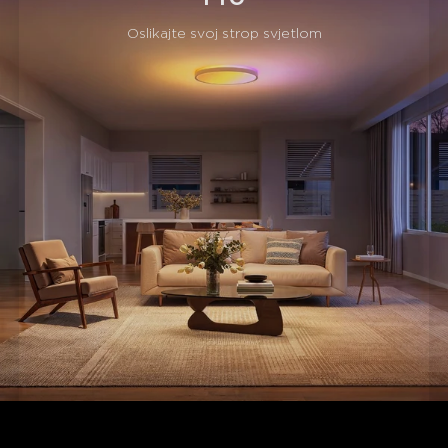
Jednostavna instalacija:
Jednostavna instalacija u 5
koraka s dizajnom užeta protiv pada za poboljšanu
Oslikajte svoj strop svjetlom
sigurnost.