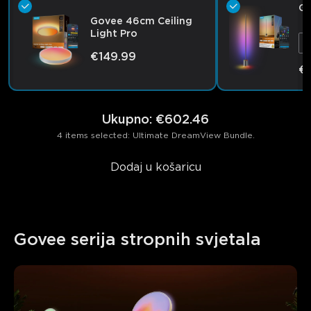
Go
Govee 46cm Ceiling
Light Pro
1
€149.99
€
close
Ukupno
:
€602.46
4 items selected: Ultimate DreamView Bundle.
Dodaj u košaricu
Govee serija stropnih svjetala