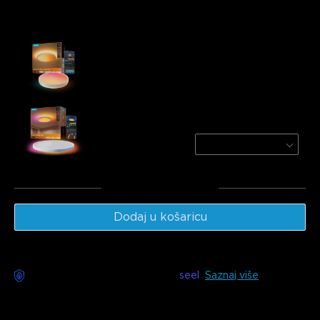
Često kupljeno zajedno:
Govee 46cm Ceiling Light Pro
€149.99
Govee 30cm RGBWW + RGBIC Smart Ceiling
Light
Round | For 15㎡-20㎡ Spac
€48.98
Ukupno
:
€198.97
Dodaj u košaricu
Dostupna dostava bez brige s
seel
Saznaj više
Opis
Model: H1250 (46cm)