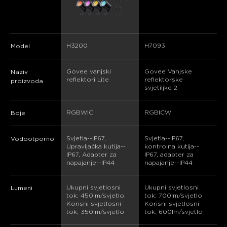
H3200
H7093
Model
Govee vanjski 
Govee Vanjske 
Naziv
reflektori Lite
reflektorske 
proizvoda
svjetiljke 2
RGBWIC
RGBICW
Boje
Svjetla--IP67, 
Svjetla--IP67, 
Vodootporno
Upravljačka kutija--
kontrolna kutija--
IP67, Adapter za 
IP67, adapter za 
napajanje--IP44
napajanje--IP44
Ukupni svjetlosni 
Ukupni svjetlosni 
Lumeni
tok: 450lm/svjetlo. 
tok: 700lm/svjetlo 
Korisni svjetlosni 
Korisni svjetlosni 
tok: 350lm/svjetlo
tok: 600lm/svjetlo