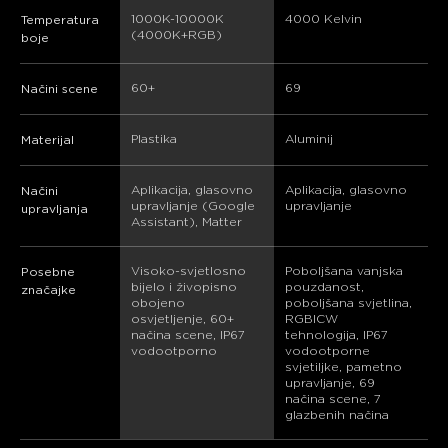
1000K-10000K 
4000 Kelvin
Temperatura
(4000K+RGB)
boje
60+
69
Načini scene
Plastika
‎Aluminij
Materijal
Aplikacija, glasovno 
Aplikacija, glasovno 
Načini
upravljanje (Google 
upravljanje
upravljanja
Assistant), Matter
Visoko-svjetlosno 
Poboljšana vanjska 
Posebne
bijelo i živopisno 
pouzdanost, 
značajke
obojeno 
poboljšana svjetlina, 
osvjetljenje, 60+ 
RGBICW 
načina scene, IP67 
tehnologija, IP67 
vodootporno
vodootporne 
svjetiljke, pametno 
upravljanje, 69 
načina scene, 7 
glazbenih načina