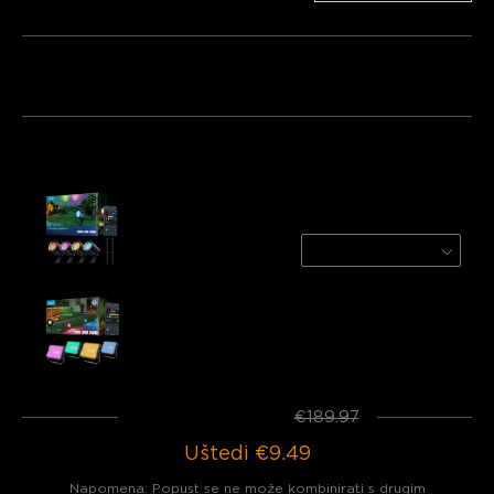
Paket 1
Paket 2
Paket 3
Često kupljeno zajedno:
Govee Outdoor Spotlights Lite
4-Pack
€79.99
Govee Outdoor Flood Lights 2
€109.98
Ukupno
:
€180.48
€189.97
Uštedi
€9.49
Napomena: Popust se ne može kombinirati s drugim