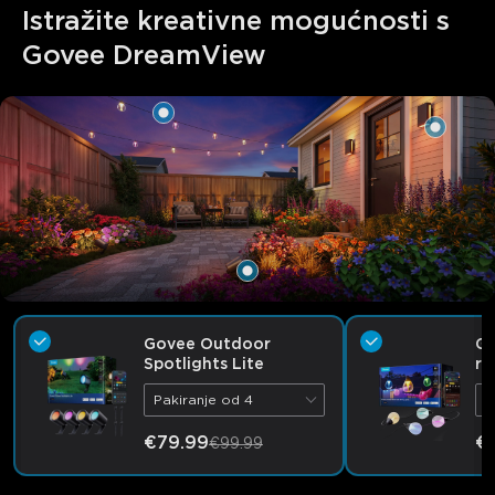
Istražite kreativne mogućnosti s 
Govee DreamView
Govee Outdoor
Go
Spotlights Lite
ra
ža
Pakiranje od 4
3
close
€79.99
€1
€99.99