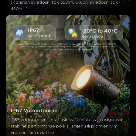
(Koristan svjetlosni tok 350lm, ukupni svjetlosni tok 
450lm. )
IP67 Vodootporno
IP67 vodootporni i prašinski zaštićeni dizajn osigurava 
stabilne performanse po kiši, snijegu ili promjenjivim 
vremenskim uvjetima.