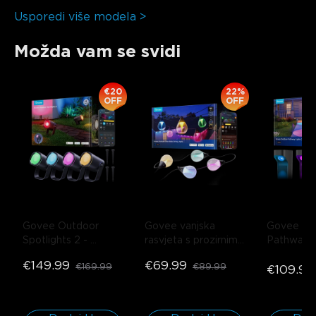
Usporedi više modela >
Možda vam se svidi
€20
22%
OFF
OFF
Govee Outdoor 
Govee vanjska 
Govee Out
Spotlights 2
- 
rasvjeta s prozirnim 
Pathway Li
Pakiranje od 4
žaruljama
- 15LED | 
Lite
- Paki
€149.99
€69.99
€169.99
€89.99
15m
komada
€109.99