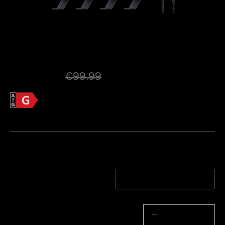
Govee Outdoor Spotlights Lite
[Energetski razred G]
€79.99
€99.99
Informacije o proizvodu >>
Energetska učinkovitost
List s informacijama o proizvodu
Količina
Pakiranje od 4
Pakiranje od 4*2
Količina
−
+