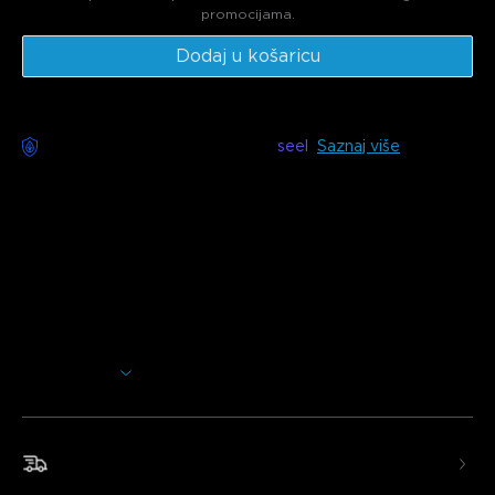
promocijama.
Dodaj u košaricu
Dostupna dostava bez brige s
seel
Saznaj više
Opis
Model: H3200(4-Pack)
Punjač: EU 2-PIN PLUG
Oživite svoj vanjski prostor snažnim LED reflektorom s
živopisnim RGBWIC bojama i izdržljivim dizajnom otpornim
na sve vremenske uvjete, savršenim za osvjetljavanje
vrtova, staza, zidova i krajolika s zadivljujućim efektima.
Prikaži više
RGBWIC Efekti Boja:
Stvorite dinamično osvjetljenje s
16 milijuna boja i individualnom kontrolom svjetla za tekuće
ili zonirane prikaze.
Brza i besplatna dostava
Osvjetljenje Visokog Sjaja:
Podesiva topla ili hladna