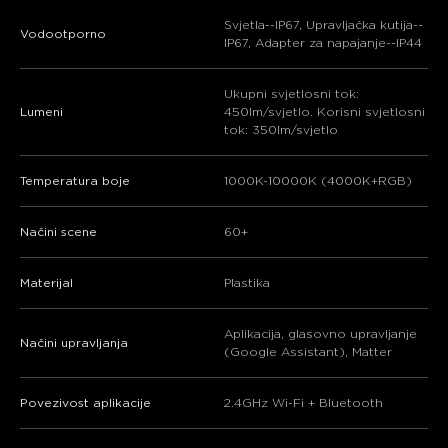
Svjetla--IP67, Upravljačka kutija--
Vodootporno
IP67, Adapter za napajanje--IP44
Ukupni svjetlosni tok:
Lumeni
450lm/svjetlo. Korisni svjetlosni
tok: 350lm/svjetlo
Temperatura boje
1000K-10000K (4000K+RGB)
Načini scene
60+
Materijal
Plastika
Aplikacija, glasovno upravljanje
Načini upravljanja
(Google Assistant), Matter
Povezivost aplikacije
2.4GHz Wi-Fi + Bluetooth