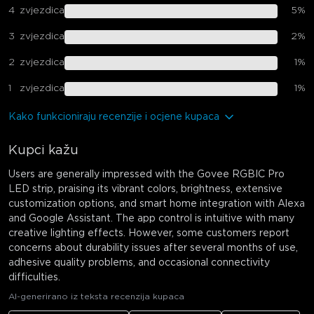
4
zvjezdica
5
%
3
zvjezdica
2
%
2
zvjezdica
1
%
1
zvjezdica
1
%
Kako funkcioniraju recenzije i ocjene kupaca
Kupci kažu
Users are generally impressed with the Govee RGBIC Pro
LED strip, praising its vibrant colors, brightness, extensive
customization options, and smart home integration with Alexa
and Google Assistant. The app control is intuitive with many
creative lighting effects. However, some customers report
concerns about durability issues after several months of use,
adhesive quality problems, and occasional connectivity
difficulties.
AI-generirano iz teksta recenzija kupaca