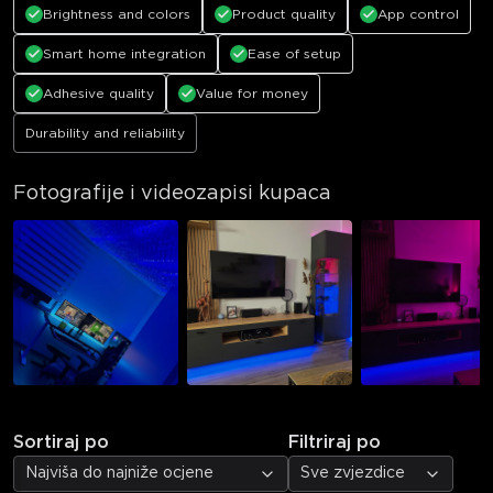
Brightness and colors
Product quality
App control
Smart home integration
Ease of setup
Adhesive quality
Value for money
Durability and reliability
Fotografije i videozapisi kupaca
Sortiraj po
Filtriraj po
Najviša do najniže ocjene
Sve zvjezdice