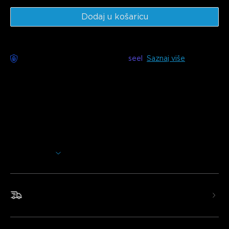
Dodaj u košaricu
Dostupna dostava bez brige s
seel
Saznaj više
Opis
Model:
H619A (1 rola* 5m)
H619C (1 rola* 10m)
H619E (2 role* 10m)
Punjač: EU UTIKAČ
Prikaži više
Dodajte dodatnu svjetlinu bilo kojoj prostoriji u vašem
domu. Ove LED trake koriste Wi-Fi i Bluetooth za
jednostavno upravljanje bojama i efektima kako biste
personalizirali svoje osvjetljenje.
Brza i besplatna dostava
•Pametno glasovno upravljanje
•RGBIC efekti