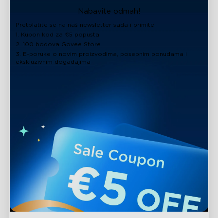
Nabavite odmah!
Pretplatite se na naš newsletter sada i primite:
1. Kupon kod za €5 popusta
2. 100 bodova Govee Store
3. E-poruke o novim proizvodima, posebnim ponudama i
ekskluzivnim događajima