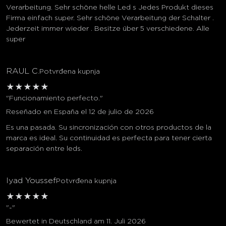
Verarbeitung. Sehr schöne helle Led s Jedes Produkt dieses
Firma einfach super. Sehr schöne Verarbeitung der Schalter .
Jederzeit immer wieder . Besitze über 5 verschiedene. Alle
super
RAUL C.
Potvrđena kupnja
★
★
★
★
★
"Funcionamiento perfecto."
Reseñado en España el 12 de julio de 2026
Es una pasada. Su sincronización con otros productos de la
marca es ideal. Su continuidad es perfecta para tener cierta
separación entre leds.
Iyad Youssef
Potvrđena kupnja
★
★
★
★
★
"-"
Bewertet in Deutschland am 11. Juli 2026