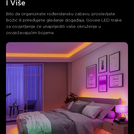
I Više
Bilo da organizirate rođendansku zabavu, proslavljate 
Božić ili priređujete gledanje događaja, Govee LED trake 
za osvjetljenje će unaprijediti vaše okruženje u 
osvježavajućim bojama.