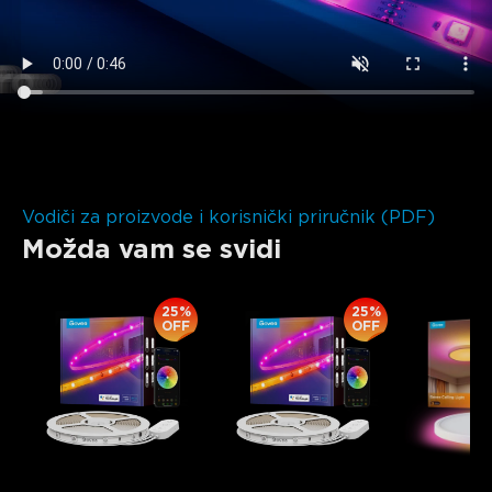
close
Vodiči za proizvode i korisnički priručnik (PDF)
Možda vam se svidi
25%
25%
OFF
OFF