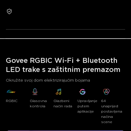
•Pametno upravljanje putem aplikacije
2 godine jamstva
•Prošireni način sinkronizacije glazbe
Obnovljeni proizvodi ne ispunjavaju uvjete za povrat ili
•64+ unaprijed postavljenih načina scena
zamjenu iz razloga koji nisu povezani s kvalitetom.
Govee RGBIC Wi-Fi + Bluetooth 
LED trake s zaštitnim premazom
Okružite svoj dom elektrizirajućim bojama
RGBIC
Glasovna 
Glazbeni 
Upravljanje 
64 
kontrola
način rada
putem 
unaprijed 
aplikacije
postavljena 
načina 
scene