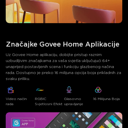
Značajke Govee Home Aplikacije
Uz Govee Home aplikaciju, dobijte pristup raznim 
uzbudljivim značajkama za vaša svjetla uključujući 64+ 
unaprijed postavljenih scena i funkciju glazbenog načina 
rada. Dostupno je preko 16 milijuna opcija boja prikladnih za 
svaku priliku.
Video način 
RGBIC 
Glasovno 
16 Milijuna Boja
rada
Svjetlosni Efekt
upravljanje