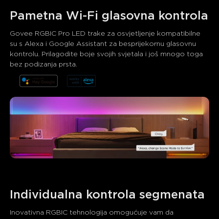
Pametna Wi-Fi glasovna kontrola
Govee RGBIC Pro LED trake za osvjetljenje kompatibilne 
su s Alexa i Google Assistant za besprijekornu glasovnu 
kontrolu. Prilagodite boje svojih svjetala i još mnogo toga 
bez podizanja prsta.
Što kupci kažu
Brightness and colors
Product quality
App control
0
0
0
Kupci spominju
Pozitivno
Negativno
Sažetak
：
AI-generirano iz teksta recenzija kupaca
Individualna kontrola segmenata
Inovativna RGBIC tehnologija omogućuje vam da 