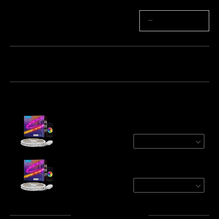
Količina
−
+
Paket 1
Paket 2
Paket 3
Često kupljeno zajedno:
Refurbished Govee RGBIC Wi-Fi + Bluetooth
Strip Lights With Protective Coating
1 Roll* 5 m
€25.49
Govee RGBIC LED Strip Lights With
Protective Coating
1 roll*5m
€29.99
Ukupno
:
€55.48