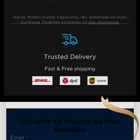
Klarna:
Molimo trošite odgovorno. 18+, primjenjuju se Uvjeti
korištenja. Dodirnite poveznicu za
više informacija.
Ostvarite €5 Popusta Na Prvu
Narudžbu