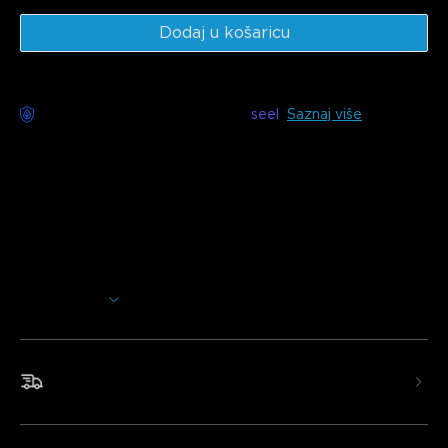
Dodaj u košaricu
Dostupna dostava bez brige s
seel
Saznaj više
Opis
Model:
H619A (1 rola* 5m)
H619C (1 rola* 10m)
H619E (2 role* 10m)
Punjač: EU UTIKAČ
Prikaži više
Dodajte dodatnu svjetlinu bilo kojoj prostoriji u vašem
domu. Ove LED trake koriste Wi-Fi i Bluetooth za
jednostavno upravljanje bojama i efektima kako biste
personalizirali svoje osvjetljenje.
Brza i besplatna dostava
•Pametno glasovno upravljanje
•RGBIC efekti