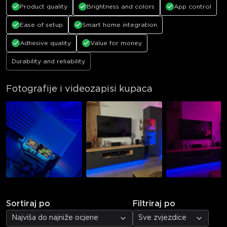
Product quality
Brightness and colors
App control
Ease of setup
Smart home integration
Adhesive quality
Value for money
Durability and reliability
Fotografije i videozapisi kupaca
Sortiraj po
Filtriraj po
Najviša do najniže ocjene
Sve zvjezdice