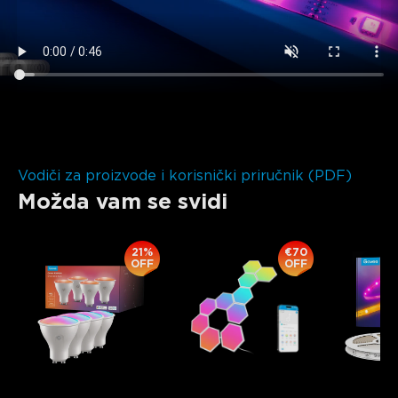
close
Vodiči za proizvode i korisnički priručnik (PDF)
Možda vam se svidi
21%
€70
OFF
OFF