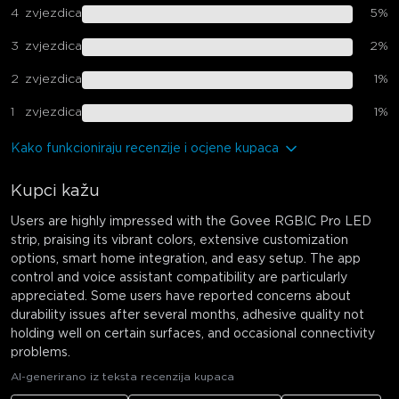
4
zvjezdica
5
%
3
zvjezdica
2
%
2
zvjezdica
1
%
1
zvjezdica
1
%
Kako funkcioniraju recenzije i ocjene kupaca
Kupci kažu
Users are highly impressed with the Govee RGBIC Pro LED
strip, praising its vibrant colors, extensive customization
options, smart home integration, and easy setup. The app
control and voice assistant compatibility are particularly
appreciated. Some users have reported concerns about
durability issues after several months, adhesive quality not
holding well on certain surfaces, and occasional connectivity
problems.
AI-generirano iz teksta recenzija kupaca