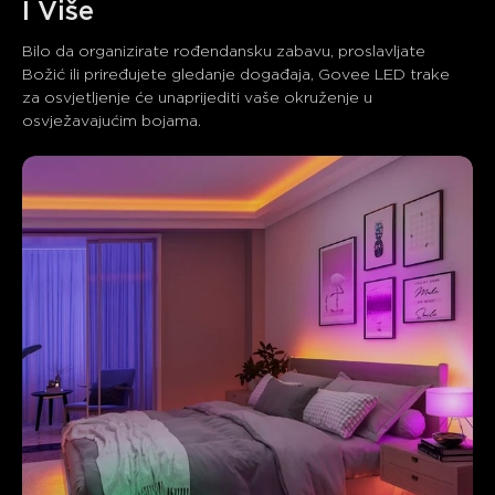
I Više
Bilo da organizirate rođendansku zabavu, proslavljate 
Božić ili priređujete gledanje događaja, Govee LED trake 
za osvjetljenje će unaprijediti vaše okruženje u 
osvježavajućim bojama.