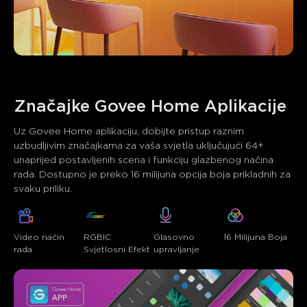
Značajke Govee Home Aplikacije
Uz Govee Home aplikaciju, dobijte pristup raznim 
uzbudljivim značajkama za vaša svjetla uključujući 64+ 
unaprijed postavljenih scena i funkciju glazbenog načina 
rada. Dostupno je preko 16 milijuna opcija boja prikladnih za 
svaku priliku.
Video način 
RGBIC 
Glasovno 
16 Milijuna Boja
rada
Svjetlosni Efekt
upravljanje