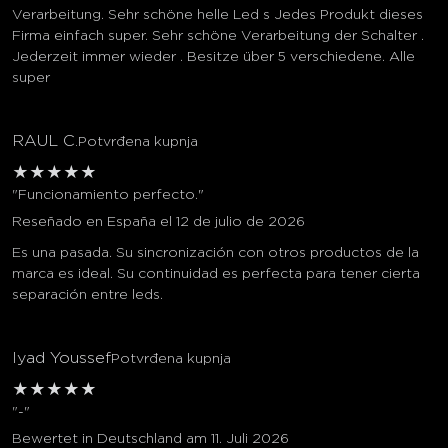
Verarbeitung. Sehr schöne helle Led s Jedes Produkt dieses
Firma einfach super. Sehr schöne Verarbeitung der Schalter .
Jederzeit immer wieder . Besitze über 5 verschiedene. Alle
super
RAUL C.
Potvrđena kupnja
★
★
★
★
★
"Funcionamiento perfecto."
Reseñado en España el 12 de julio de 2026
Es una pasada. Su sincronización con otros productos de la
marca es ideal. Su continuidad es perfecta para tener cierta
separación entre leds.
Iyad Youssef
Potvrđena kupnja
★
★
★
★
★
"-"
Bewertet in Deutschland am 11. Juli 2026