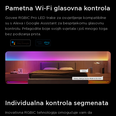
Pametna Wi-Fi glasovna kontrola
Govee RGBIC Pro LED trake za osvjetljenje kompatibilne 
su s Alexa i Google Assistant za besprijekornu glasovnu 
kontrolu. Prilagodite boje svojih svjetala i još mnogo toga 
bez podizanja prsta.
Što kupci kažu
Product quality
Brightness and colors
App control
0
0
0
Kupci spominju
Pozitivno
Negativno
Sažetak
：
AI-generirano iz teksta recenzija kupaca
Individualna kontrola segmenata
Inovativna RGBIC tehnologija omogućuje vam da 