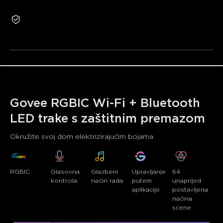
•Pametno upravljanje putem aplikacije
2 godine jamstva
•Prošireni način sinkronizacije glazbe
Obnovljeni proizvodi ne ispunjavaju uvjete za povrat ili
•64+ unaprijed postavljenih načina scena
zamjenu iz razloga koji nisu povezani s kvalitetom.
Govee RGBIC Wi-Fi + Bluetooth 
LED trake s zaštitnim premazom
Okružite svoj dom elektrizirajućim bojama
RGBIC
Glasovna 
Glazbeni 
Upravljanje 
64 
kontrola
način rada
putem 
unaprijed 
aplikacije
postavljena 
načina 
scene