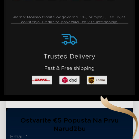
Klarna:
Molimo trošite odgovorno. 18+, primjenjuju se Uvjeti
korištenja. Dodirnite poveznicu za
više informacija.
Ostvarite €5 Popusta Na Prvu
Narudžbu