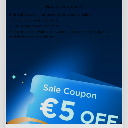
Nabavite odmah!
Pretplatite se na naš newsletter sada i primite:
1. Kupon kod za €5 popusta
2. 100 bodova Govee Store
3. E-poruke o novim proizvodima, posebnim ponudama i
ekskluzivnim događajima