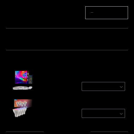
Količina
−
+
Paket 1
Paket 2
Često kupljeno zajedno:
Refurbished Govee RGBIC Wi-Fi + Bluetooth
Strip Lights With Protective Coating
2 Roll* 10 m
€63.74
Govee RGBWW Smart Light Bulbs
4-Pack
€35.99
Ukupno
:
€99.73