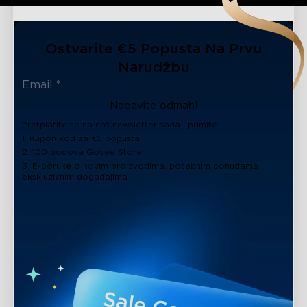
Ostvarite €5 Popusta Na Prvu
Narudžbu
Nabavite odmah!
Pretplatite se na naš newsletter sada i primite:
1. Kupon kod za €5 popusta
2. 100 bodova Govee Store
3. E-poruke o novim proizvodima, posebnim ponudama i
ekskluzivnim događajima