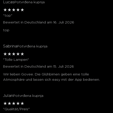
Lucas
Potvrđena kupnja
★
★
★
★
★
"top"
Bewertet in Deutschland am 16. Juli 2026
top
Sabrina
Potvrđena kupnja
★
★
★
★
★
"Tolle Lampen"
Bewertet in Deutschland am 15. Juli 2026
Wir lieben Govee. Die Glühbirnen geben eine tolle
Atmosphäre und lassen sich easy mit der App bedienen.
Julan
Potvrđena kupnja
★
★
★
★
★
"Qualität/Preis"