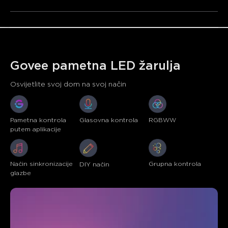
takvih oznaka od strane Shenzhen Qianyan Technology
LTD je pod licencom.
Govee pametna LED žarulja
Osvijetlite svoj dom na svoj način
Pametna kontrola 
Glasovna kontrola
RGBWW
putem aplikacije
Način sinkronizacije 
Grupna kontrola
DIY način
glazbe