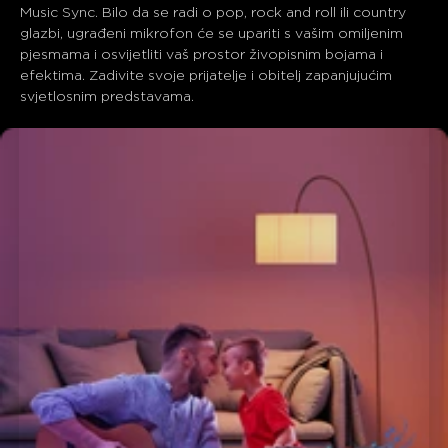
Music Sync. Bilo da se radi o pop, rock and roll ili country 
glazbi, ugrađeni mikrofon će se upariti s vašim omiljenim 
pjesmama i osvijetliti vaš prostor živopisnim bojama i 
efektima. Zadivite svoje prijatelje i obitelj zapanjujućim 
svjetlosnim predstavama.