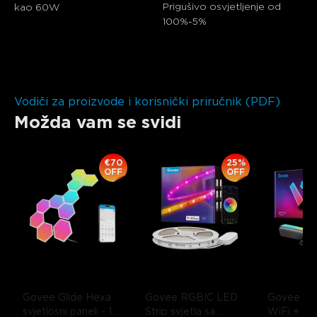
Prigušivo osvjetljenje od 
kao 60W
100%-5%
Vodiči za proizvode i korisnički priručnik (PDF)
Možda vam se svidi
€70
25%
OFF
OFF
Govee Glide Hexa 
Govee RGBIC LED 
Govee R
svjetlosni paneli
- 10 
Strip svjetla sa 
WiFi + Blu