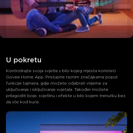
Što kupci kažu
Ease of setup
App functionality
Durability and reliability
0
0
0
U pokretu
Kupci spominju
Pozitivno
Negativno
Kontrolirajte svoja svjetla s bilo kojeg mjesta koristeći 
Sažetak
：
Govee Home App. Pristupite raznim značajkama poput 
AI-generirano iz teksta recenzija kupaca
funkcije tajmera, gdje možete odabrati vrijeme za 
uključivanje i isključivanje svjetala. Također možete 
prilagoditi boje, svjetlinu i efekte u bilo kojem trenutku bez 
da ste kod kuće.