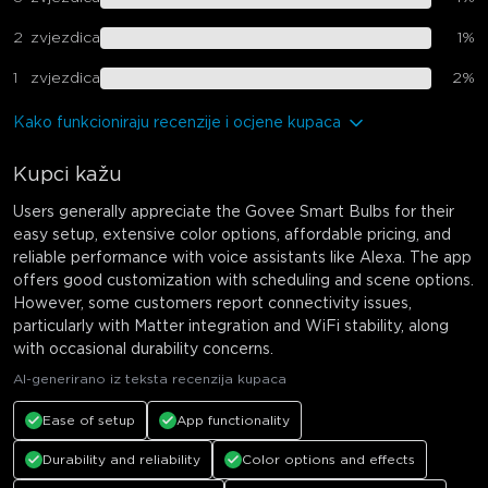
2
zvjezdica
1
%
1
zvjezdica
2
%
Kako funkcioniraju recenzije i ocjene kupaca
Kupci kažu
Users generally appreciate the Govee Smart Bulbs for their
easy setup, extensive color options, affordable pricing, and
reliable performance with voice assistants like Alexa. The app
offers good customization with scheduling and scene options.
However, some customers report connectivity issues,
particularly with Matter integration and WiFi stability, along
with occasional durability concerns.
AI-generirano iz teksta recenzija kupaca
Ease of setup
App functionality
Durability and reliability
Color options and effects