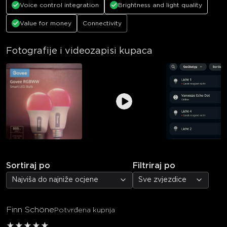
Voice control integration
Brightness and light quality
Value for money
Connectivity
Fotografije i videozapisi kupaca
Sortiraj po
Filtriraj po
Najviša do najniže ocjene
Sve zvjezdice
Finn Schöne
Potvrđena kupnja
★
★
★
★
★