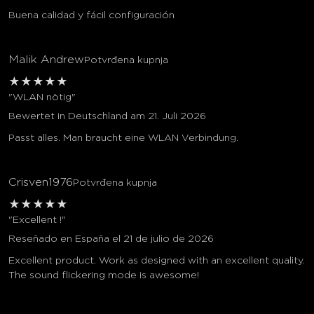
Buena calidad y fácil configuración
Malik Andrew
Potvrđena kupnja
★
★
★
★
★
"WLAN nötig"
Bewertet in Deutschland am 21. Juli 2026
Passt alles. Man braucht eine WLAN Verbindung.
Crisven1976
Potvrđena kupnja
★
★
★
★
★
"Excellent !"
Reseñado en España el 21 de julio de 2026
Excellent product. Work as designed with an excellent quality.
The sound flickering mode is awesome!