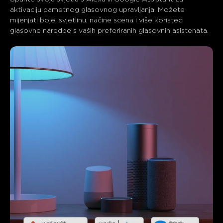
aktivaciju pametnog glasovnog upravljanja. Možete 
mijenjati boje, svjetlinu, načine scena i više koristeći 
glasovne naredbe s vaših preferiranih glasovnih asistenata.