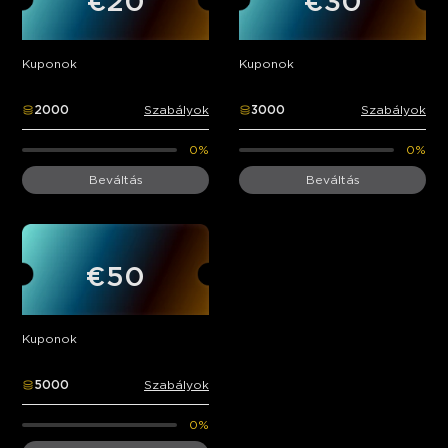
€20
€30
Kuponok
Kuponok
2000
Szabályok
3000
Szabályok
0%
0%
Beváltás
Beváltás
€50
Kuponok
5000
Szabályok
0%