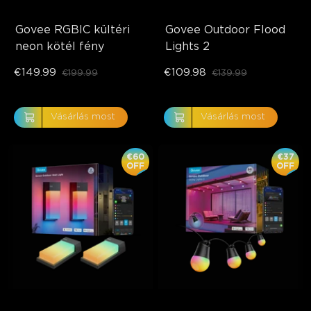
Govee RGBIC kültéri 
Govee Outdoor Flood 
neon kötél fény
Lights 2
€149.99
€109.98
€199.99
€139.99
Vásárlás most
Vásárlás most
€60
€37
OFF
OFF
close