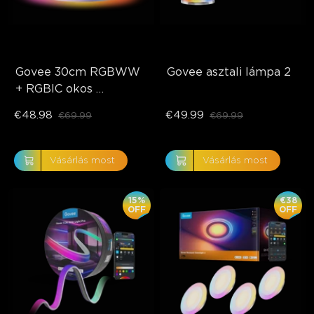
Govee 30cm RGBWW 
Govee asztali lámpa 2
+ RGBIC okos 
mennyezeti lámpa
€48.98
€49.99
€69.99
€69.99
Vásárlás most
Vásárlás most
15%
€38
OFF
OFF