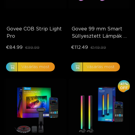
Govee COB Strip Light 
Govee 99 mm Smart 
Pro
Süllyesztett Lámpák 
Pro Éjszakai Fénnyel
€84.99
€112.49
€99.99
€149.99
Vásárlás most
Vásárlás most
41%
OFF