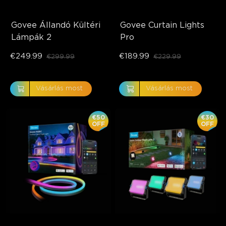
Govee Állandó Kültéri 
Govee Curtain Lights 
Lámpák 2
Pro
€249.99
€189.99
€299.99
€229.99
Vásárlás most
Vásárlás most
€50
€30
OFF
OFF