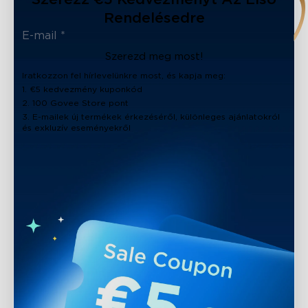
Rendelésedre
Szerezd meg most!
Iratkozzon fel hírlevelünkre most, és kapja meg:
1. €5 kedvezmény kuponkód
2. 100 Govee Store pont
3. E-mailek új termékek érkezéséről, különleges ajánlatokról
és exkluzív eseményekről