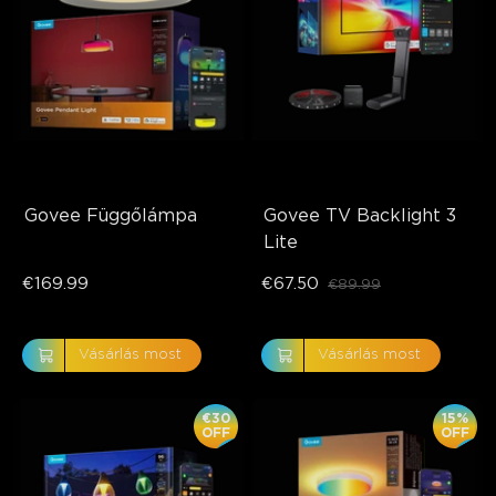
Govee Függőlámpa
Govee TV Backlight 3 
Lite
€169.99
€67.50
€89.99
Vásárlás most
Vásárlás most
€30
15%
OFF
OFF