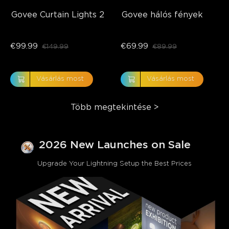
Govee Curtain Lights 2
Govee hálós fények
€99.99
€69.99
€149.99
€89.99
Vásárlás most
Vásárlás most
Több megtekintése
>
2026 New Launches on Sale
Upgrade Your Lightning Setup the Best Prices