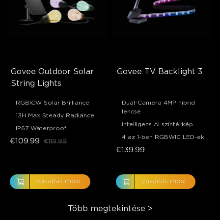
Govee Outdoor Solar 
Govee TV Backlight 3
String Lights
RGBICW Solar Brilliance
Dual-Camera 4MP hibrid
lencse
13H Max Steady Radiance
intelligens AI színtérkép
IP67 Waterproof
4 az 1-ben RGBWIC LED-ek
€109.99
€119.99
€139.99
Vásárlás most
Vásárlás most
Több megtekintése
>