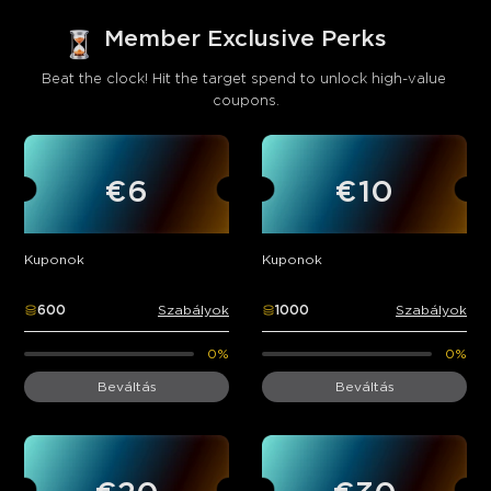
Member Exclusive Perks
Beat the clock! Hit the target spend to unlock high-value 
coupons.
€6
€10
Kuponok
Kuponok
600
Szabályok
1000
Szabályok
0%
0%
Beváltás
Beváltás