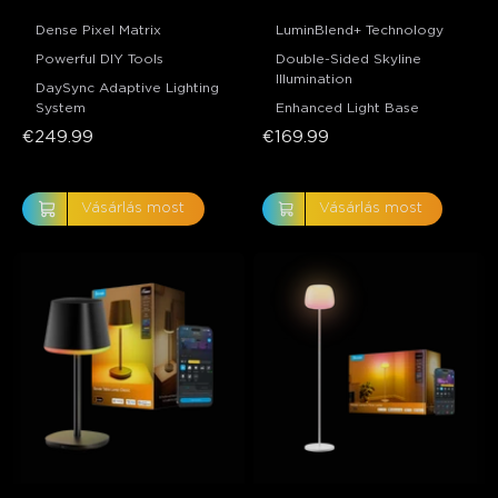
Ultra
Dense Pixel Matrix
LuminBlend+ Technology
Powerful DIY Tools
Double-Sided Skyline
Illumination
DaySync Adaptive Lighting
System
Enhanced Light Base
€249.99
€169.99
Vásárlás most
Vásárlás most