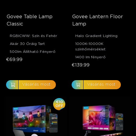
Govee Table Lamp 
Govee Lantern Floor 
Classic
Lamp
RGBICWW: Szín és Fehér
Halo Gradient Lighting
Akár 30 Óráig Tart
1000K–10000K
színhőmérséklet
500lm Állítható Fényerő
1400 lm fényerő
€69.99
€139.99
Vásárlás most
Vásárlás most
€10
OFF