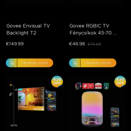
Govee Envisual TV 
Govee RGBIC TV 
Backlight T2
Fénycsíkok 45-70 
hüvelykes TV-khez
€149.99
€46.98
€79.99
Vásárlás most
Vásárlás most
€26
€30
OFF
OFF