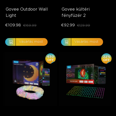
Govee Outdoor Wall 
Govee kültéri 
Light
fényfüzér 2
€109.98
€92.99
€169.99
€129.99
Vásárlás most
Vásárlás most
€50
22%
OFF
OFF