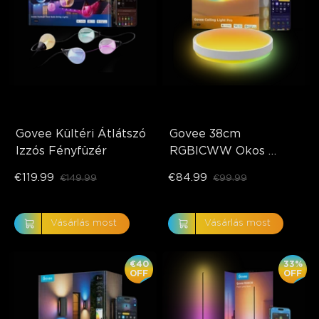
Govee Kültéri Átlátszó 
Govee 38cm 
Izzós Fényfüzér
RGBICWW Okos 
Mennyezeti Lámpa Pro
€119.99
€84.99
€149.99
€99.99
Vásárlás most
Vásárlás most
€40
33%
OFF
OFF