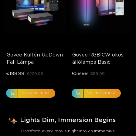
Govee Kültéri UpDown 
Govee RGBICW okos 
Fali Lámpa
állólámpa Basic
€189.99
€59.99
€229.99
€89.99
Vásárlás most
Vásárlás most
Lights Dim, Immersion Begins
Transform every movie night into an immersive 