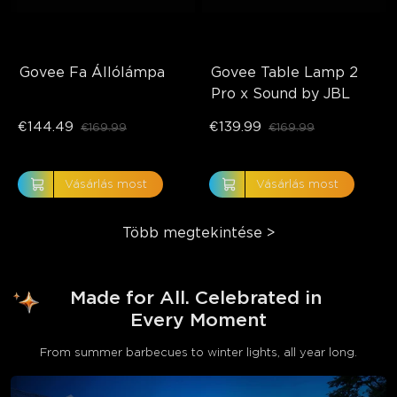
Govee Fa Állólámpa
Govee Table Lamp 2 
Pro x Sound by JBL
€144.49
€139.99
€169.99
€169.99
Vásárlás most
Vásárlás most
Több megtekintése
>
Made for All. Celebrated in 
Every Moment
From summer barbecues to winter lights, all year long.