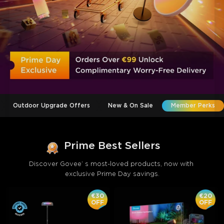
Outdoor Upgrade Offers
New & On Sale
Member Perks
Prime Best Sellers
Discover Govee’ s most-loved products, now with 
exclusive Prime Day savings.
€30
€20
OFF
OFF