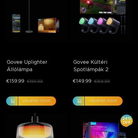
Govee Uplighter 
Govee Kültéri 
Állólámpa
Spotlámpák 2
€159.99
€149.99
€189.99
€169.99
Vásárlás most
Vásárlás most
24%
OFF