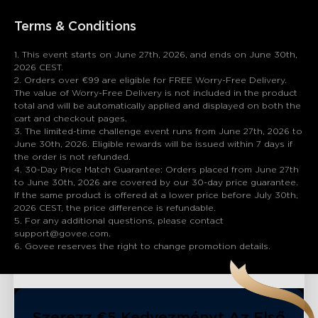
Terms & Conditions
1. This event starts on June 27th, 2026, and ends on June 30th,
2026 CEST.
2. Orders over €99 are eligible for FREE Worry-Free Delivery.
The value of Worry-Free Delivery is not included in the product
total and will be automatically applied and displayed on both the
cart and checkout pages.
3. The limited-time challenge event runs from June 27th, 2026 to
June 30th, 2026. Eligible rewards will be issued within 7 days if
the order is not refunded.
4. 30-Day Price Match Guarantee: Orders placed from June 27th
to June 30th, 2026 are covered by our 30-day price guarantee.
If the same product is offered at a lower price before July 30th,
2026 CEST, the price difference is refundable.
5. For any additional questions, please contact
support@govee.com.
6. Govee reserves the right to change promotion details.
Szerezz €5 Kedvezményt Az Első