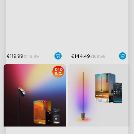
Design moderno aggiornato
Controllo flessibile triplo
delle lampade
1725 lm di luminosità
Illuminazione mirata e
sincronizzazione DreamView
personalizzabile
Tecnologia LuminBlend™ di
Govee
€119.99
€144.49
€149.99
€169.99
€40
S.C.