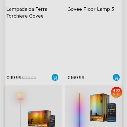
Lampada da Terra 
Govee Floor Lamp 3
Torchiere Govee
Illuminazione Dinamica a Tre
LuminBlend+ Technology
Zone
Double-Sided Skyline
Design Innovativo con Lente
Illumination
Curva
Enhanced Light Base
Tecnologia LuminBlend™ di
Govee
€99.99
€169.99
€139.99
€35
S.C.
close