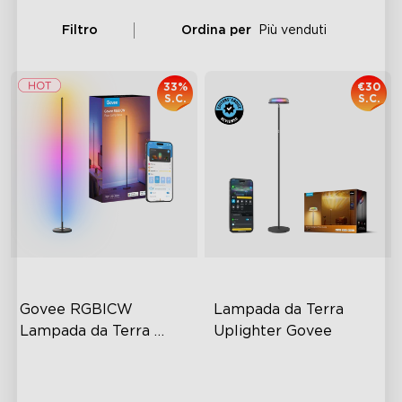
Filtro
Ordina per
Più venduti
33%
€30
S.C.
S.C.
Govee RGBICW 
Lampada da Terra 
Lampada da Terra 
Uplighter Govee
Smart Basic
Colore RGBIC Dinamico
3 Zone di Illuminazione
Indipendenti
Sincronizzazione con la