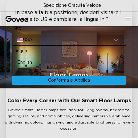
Skip to content
Spedizione Gratuita Veloce
Garanz
In base alla tua posizione, desideri visitare il
sito US e cambiare la lingua in ?
Sito
USA
Lingua
English
Floor Lamps
Conferma e Applica
Color Every Corner with Our Smart Floor Lamps
Govee Smart Floor Lamps are ideal for living rooms, bedrooms,
gaming setups, and home offices, delivering immersive ambiance
with dynamic colors, music sync, and adjustable brightness for every
occasion.