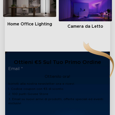
Home Office Lighting
Camera da Letto
Ottieni €5 Sul Tuo Primo Ordine
Ottienilo ora!
Iscriviti alla nostra newsletter ora e ricevi:
1. Codice coupon con €5 di sconto
2. 100 punti Govee Store
3. Email su nuovi arrivi di prodotti, offerte speciali ed eventi
esclusivi