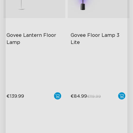
Govee Lantern Floor 
Govee Floor Lamp 3 
Lamp
Lite
Illuminazione Gradiente Halo
Illuminazione RGBICWW
Temperatura Colore 1000K–
Luminosa e Regolabile
10000K
Modalità Scena Dinamiche
Luminosità 1400 lm
€139.99
€84.99
€119.99