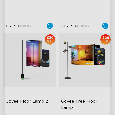
Musica
Effetti Ondulati Dinamici
Controllo a Mani Libere
Funzione "Auto-Run"
€59.99
€159.99
€89.99
€189.99
€30
€26
S.C.
S.C.
Govee Floor Lamp 2
Govee Tree Floor 
Lamp