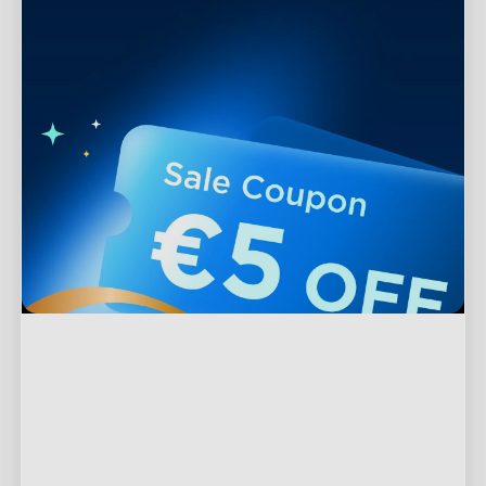
Supporto
Contattaci
Esplora
FAQ
Chi è Govee
Prodotti a piè di pagina
Resi e Rimborsi