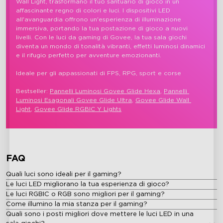
Wall Light, trasformano il tuo santuario di gioco in un 
affascinante regno di colori e luci. I dispositivi LED 
all'avanguardia offrono un'esperienza di illuminazione 
immersiva, portando la tua postazione di gioco a nuovi 
livelli. Con le luci da gaming di Govee, la tua sala giochi 
diventa un mondo di tonalità vibranti, effetti luminosi dinamici 
e il rifugio perfetto per avventure emozionanti.

Ideale per gli appassionati di FPS, RPG, sport e corse

Bestseller: 
Pannelli Luminosi Govee Glide Hexa
, 
Pannelli 
Luminosi Esagonali Govee Glide Ultra
, 
Govee Glide Wall 
Light
, 
Govee Glide RGBIC Y Lights
FAQ
Quali luci sono ideali per il gaming?
Le luci LED migliorano la tua esperienza di gioco?
Le luci RGBIC o RGB sono migliori per il gaming?
Come illumino la mia stanza per il gaming?
Quali sono i posti migliori dove mettere le luci LED in una