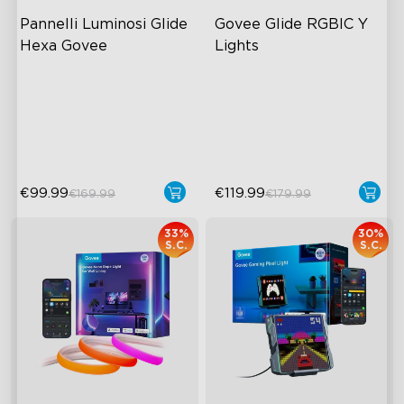
Pannelli Luminosi Glide 
Govee Glide RGBIC Y 
Hexa Govee
Lights
RGBIC Lighting Effects
Effetti Luminosi RGBIC
DIY Design
Oltre 40 Modalità Scena
Animated Effects
Design Fai-da-te
€99.99
€119.99
€169.99
€179.99
33%
30%
S.C.
S.C.