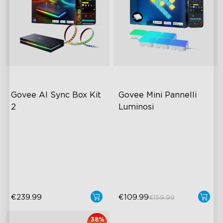
Govee AI Sync Box Kit 
Govee Mini Pannelli 
2
Luminosi
HDMI 2.1 aggiornato
RGBIC Light Effects
supporta VRR e ALLM
DIY Design
primi chip AI del settore
Expansion & Splicing
Support
close
€239.99
€109.99
€159.99
38%