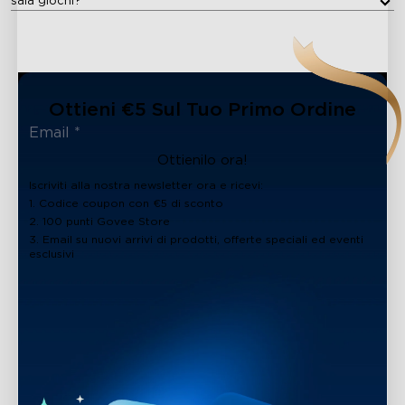
sala giochi?
Ottieni €5 Sul Tuo Primo Ordine
Ottienilo ora!
Iscriviti alla nostra newsletter ora e ricevi:
1. Codice coupon con €5 di sconto
2. 100 punti Govee Store
3. Email su nuovi arrivi di prodotti, offerte speciali ed eventi
esclusivi