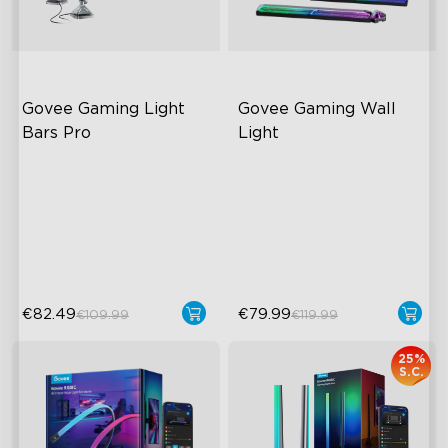
Govee Gaming Light 
Govee Gaming Wall 
Bars Pro
Light
Three-sided Illumination
Futuristic Faceplate
Cyberpunk-Inspired Design
Dual-Layered Construction
Real-Time Screen Color
High-Level DIY
Sync
Customization
€82.49
€79.99
€109.99
€119.99
25%
S.C.