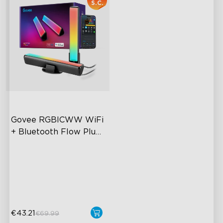
S.C.
Govee RGBICWW WiFi 
+ Bluetooth Flow Plus 
Light Bars
Exciting Lighting Experience
Music Mode Syncing
Voice Control
€43.21
€69.99