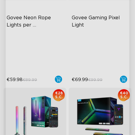
Govee Neon Rope 
Govee Gaming Pixel 
Lights per 
Light
Rivestimento Pareti
Wide Illumination Area
AI-Powered Pixel Light
Excellent Corner Adaptation
Boundless DIY Creativity
Expansive Lighting
Engaging Interactive
Coverage
Features
€59.98
€69.99
€89.99
€99.99
€28
€40
S.C.
S.C.