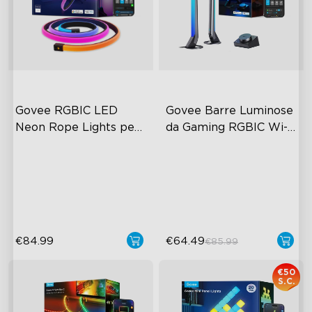
Govee RGBIC LED 
Govee Barre Luminose 
Neon Rope Lights per 
da Gaming RGBIC Wi-
Scrivanie
Fi con Controller 
RGBIC Lighting Effects
RGBIC Lighting Effects
Intelligente
Glare-free Diffusion
DIY Personalization
Cuttable
Variety of Scene Modes
€84.99
€64.49
€85.99
€50
S.C.