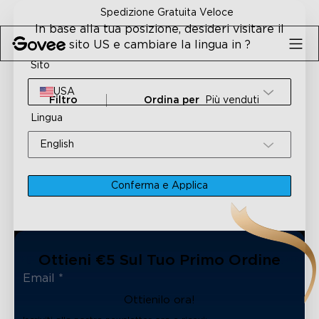
Skip to content
Spedizione Gratuita Veloce
In base alla tua posizione, desideri visitare il
sito US e cambiare la lingua in ?
Sito
USA
Filtro
Ordina per
Più venduti
Lingua
English
Conferma e Applica
Ottieni €5 Sul Tuo Primo Ordine
Ottienilo ora!