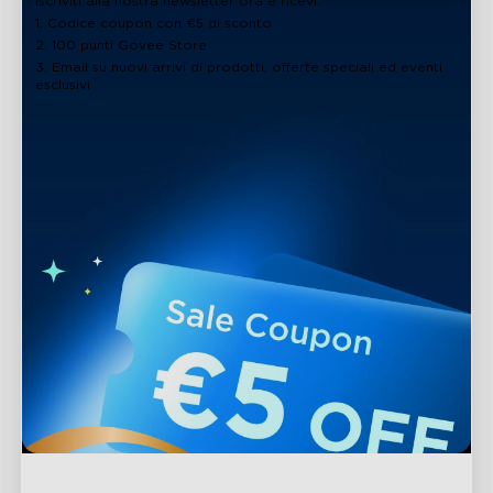
Iscriviti alla nostra newsletter ora e ricevi:
1. Codice coupon con €5 di sconto
2. 100 punti Govee Store
3. Email su nuovi arrivi di prodotti, offerte speciali ed eventi
esclusivi
close