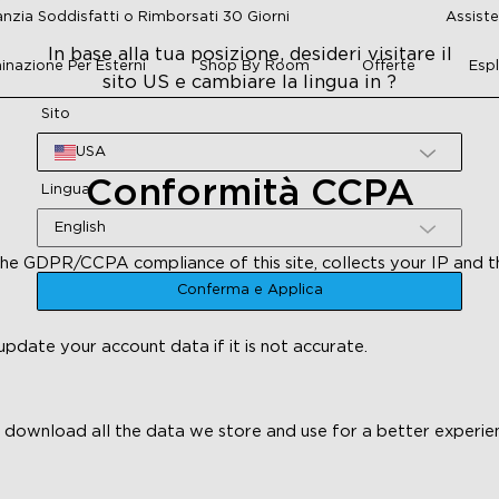
nzia Soddisfatti o Rimborsati 30 Giorni
Assiste
In base alla tua posizione, desideri visitare il
minazione Per Esterni
Shop By Room
Offerte
Esp
sito US e cambiare la lingua in ?
Sito
USA
Conformità CCPA
Lingua
English
he GDPR/CCPA compliance of this site, collects your IP and t
process the data. For more check
Privacy Policy
Conferma e Applica
update your account data if it is not accurate.
o download all the data we store and use for a better experien