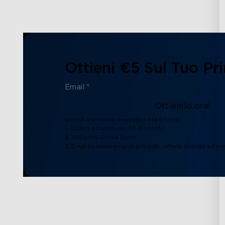
Ottieni €5 Sul Tuo Pr
Ottienilo ora!
Iscriviti alla nostra newsletter ora e ricevi:
1. Codice coupon con €5 di sconto
2. 100 punti Govee Store
3. Email su nuovi arrivi di prodotti, offerte speciali ed eve