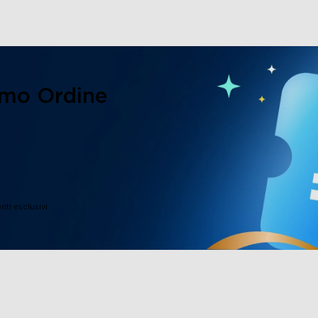
imo Ordine
close
nti esclusivi