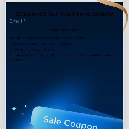
Ottieni €5 Sul Tuo Primo Ordine
Ottienilo ora!
Iscriviti alla nostra newsletter ora e ricevi:
1. Codice coupon con €5 di sconto
2. 100 punti Govee Store
3. Email su nuovi arrivi di prodotti, offerte speciali ed eventi
esclusivi
close