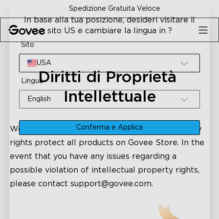
Skip to content
Spedizione Gratuita Veloce
In base alla tua posizione, desideri visitare il
sito US e cambiare la lingua in ?
Sito
USA
Diritti di Proprietà 
Lingua
Intellettuale
English
Conferma e Applica
We wish to inform you that intellectual property
rights protect all products on Govee Store. In the
event that you have any issues regarding a
possible violation of intellectual property rights,
please contact
support@govee.com
.