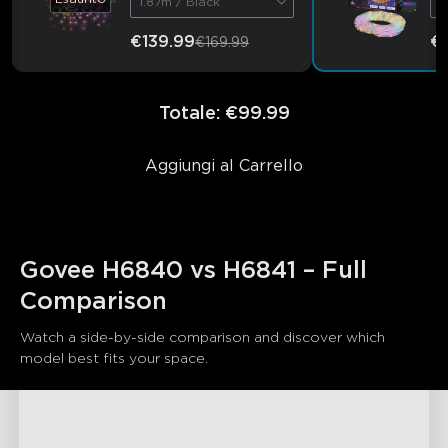
1.87m / Black
1
€139.99
€
€169.99
Totale
:
€99.99
Aggiungi al Carrello
Govee H6840 vs H6841 – Full 
Comparison
Watch a side-by-side comparison and discover which 
model best fits your space.