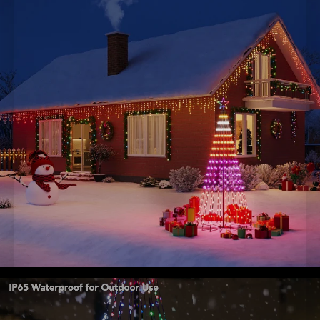
neve e vento invernali — così le tue luci natalizie possono
brillare intensamente per tutta la stagione.
AIGC:
Il bot di illuminazione AI offre infinite possibilità
creative con generazione artistica istantanea e un'ampia
libreria di design festivi. Puoi anche creare effetti di
illuminazione fai-da-te a tuo piacimento, ideali per
decorazioni natalizie in giardino e sul patio.
Controllo Vocale a Mani Libere:
Prendi il controllo da
qualsiasi luogo con l'app Govee Home o Matter tramite
controllo vocale per un'illuminazione versatile.
Facile da Installare e Riporre:
Viene fornito con un
robusto supporto in ferro, un picchetto da terra e una
sacca d'acqua per fissare la base. Fibbia a bocca di pesce
migliorata per un'installazione esterna più sicura.