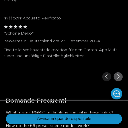
mittcom
Acquisto Verificato
★
★
★
★
★
"Schöne Deko"
Bewertet in Deutschland am 23. Dezember 2024
Eine tolle Weihnachtsdekoration für den Garten. App läuft
super und unzählige Einstellmöglichkeiten.
Domande Frequenti
€139.99
€169.99
What makes RGBIC technology special in these lights?
RGBIC allows individual control of each LED, enabling advanced 
Avvisami quando disponibile
What voice assistants are supported?
effects like multicolor gradients, dynamic patterns, and pixel-
How do the 66 preset scene modes work?