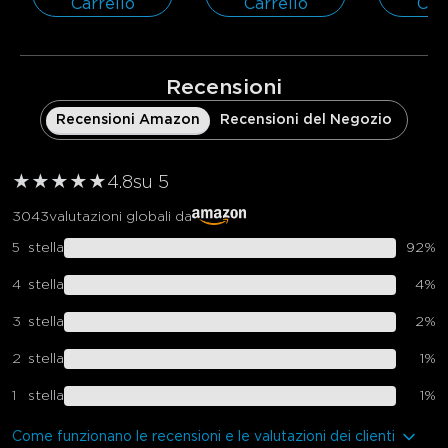
Carrello
Carrello
Car
Recensioni
Recensioni Amazon
Recensioni del Negozio
★
★
★
★
★
4.8
su 5
3043
valutazioni globali da
5
stella
92
%
4
stella
4
%
3
stella
2
%
2
stella
1
%
1
stella
1
%
Come funzionano le recensioni e le valutazioni dei clienti