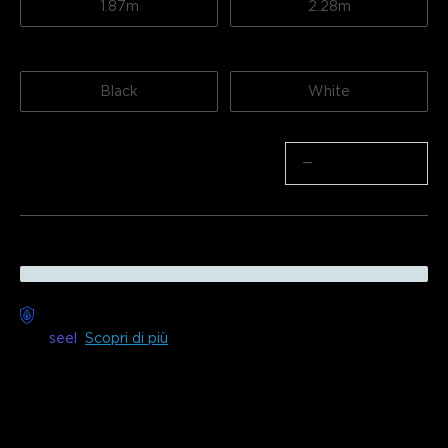
1.87m
2.28m
Colore
Black
White
Quantità
−
+
Consegna senza preoccupazioni disponibile
con
seel
Scopri di più
Descrizione
Modello: H6840 (1,82m)
Caricatore: SPINA EU 2-PIN