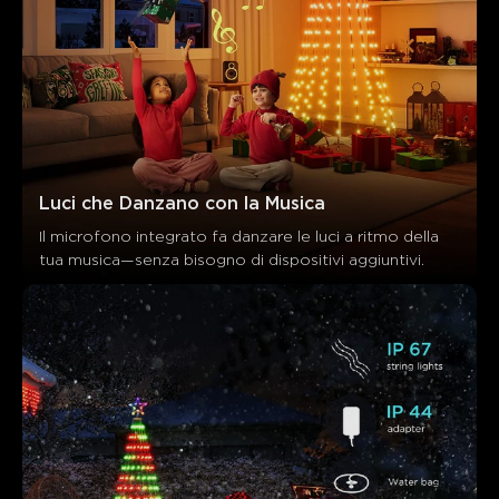
Luci che Danzano con la Musica
Il microfono integrato fa danzare le luci a ritmo della 
tua musica—senza bisogno di dispositivi aggiuntivi.
Cosa dicono i clienti
Light effects
Visual appeal
Quality
Ease of setup
0
0
0