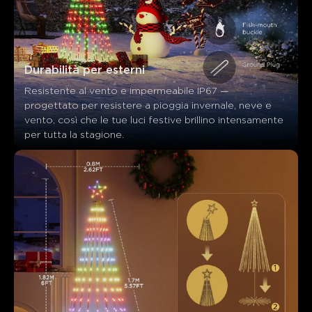
I clienti menzionano
Positivo
Negativo
Riassunto
：
Generato dall'IA dal testo delle recensioni dei clienti
Durabilità per esterni
Resistente al vento e impermeabile IP67 — 
progettato per resistere a pioggia invernale, neve e 
vento, così che le tue luci festive brillino intensamente 
per tutta la stagione.