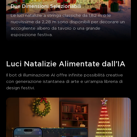
Due Dimensioni Selezionabili
Le luci natalizie a stringa classiche da 1,82 m o le 
nuovissime da 2,28 m sono disponibili per decorare un 
accogliente albero da tavolo o una grande 
esposizione festiva.
Luci Natalizie Alimentate dall'IA
Il bot di illuminazione AI offre infinite possibilità creative 
con generazione istantanea di arte e un'ampia libreria di 
design festivi.