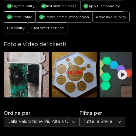
Light quality
Installation ease
App functionality
Price value
Smart home integration
Adhesive quality
Durability
Customer service
Foto e video dei clienti
Ordina per
Filtra per
Dalla Valutazione Più Alta a Quella Più Bassa
Tutte le Stelle