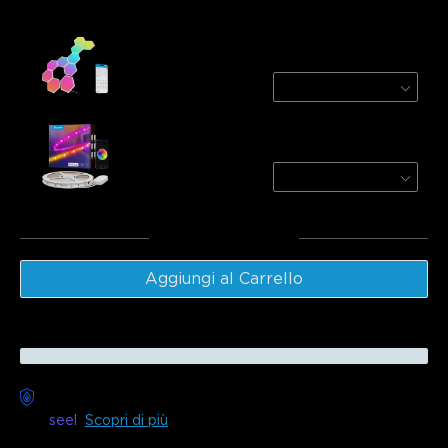
Govee Glide Hexa Light Panels
10-Pack
€99.99
Govee RGBIC LED Strip Lights With
Protective Coating
1 roll*5m
€27.99
Totale
:
€127.97
Aggiungi al Carrello
Consegna senza preoccupazioni disponibile
con
seel
Scopri di più
Descrizione