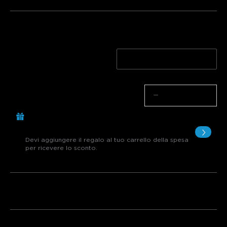
Quantità
Confezione da 10
2*Confezione da 10
Quantità
−
+
Compra €299.00, Ottieni 1 Articolo
Gratuito
Devi aggiungere il regalo al tuo carrello della spesa
per ricevere lo sconto.
Bundle 1
Bundle 2
Bundle 3
Acquistati frequentemente insieme: