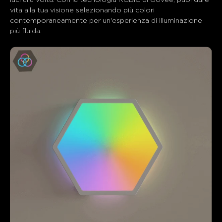
I clienti menzionano
Positivo
Negativo
vita alla tua visione selezionando più colori 
contemporaneamente per un'esperienza di illuminazione 
Riassunto
：
più fluida.
Generato dall'IA dal testo delle recensioni dei clienti