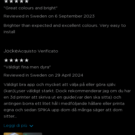
★
★
★
★
★
"Great colours and bright"
Reviewed in Sweden on 6 September 2023
Brighter than expected and excellent colours. Very easy to
install
Jocke
Acquisto Verificato
★
★
★
★
★
"Väldigt fina men dyra"
Reviewed in Sweden on 29 April 2024
Väldigt bra app och mycket att välja på eller göra själv.
(kan)Lyser väldigt starkt. Dock rekommenderar jag om du har
en 3d printer att skriva ut en guide(var den ska sitta) och
antingen borra ett litet hål i medföljande hållare eller printa
egna och sedan SPIKA upp dom då många säger att dom
sitter...
Leggi di più