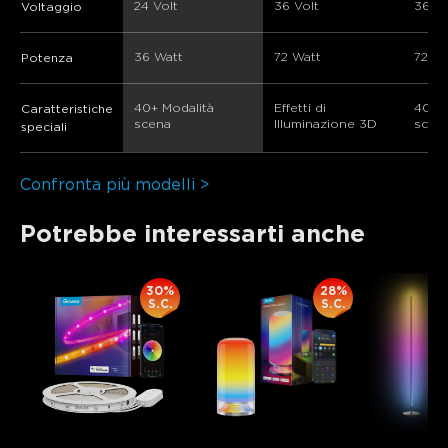
24 Volt
36 Volt
36 Vo
Voltaggio
36 Watt
72 Watt
72 Wa
Potenza
40+ Modalità 
Effetti di 
40+ M
Caratteristiche
scena
Illuminazione 3D
scen
speciali
Confronta più modelli >
Potrebbe interessarti anche
30%
28%
S.C.
S.C.