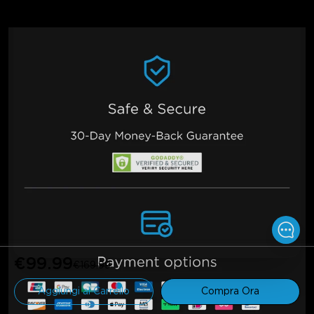
€99.99
€169.99
Aggiungi al Carrello
Compra Ora