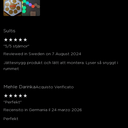
Sultis
★
★
★
★
★
"5/5 stjärnor"
Reviewed in Sweden on 7 August 2024
Jättesnygg produkt och lätt att montera. Lyser så snyggt i
rummet
Mehle Darinka
Acquisto Verificato
★
★
★
★
★
"Perfekt"
Recensito in Germania il 24 marzo 2026
Perfekt