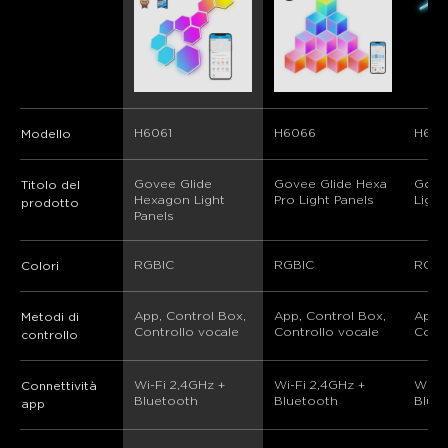
H6061
H6066
H606
Modello
Govee Glide 
Govee Glide Hexa 
Govee
Titolo del
Hexagon Light 
Pro Light Panels
Light
prodotto
Panels
RGBIC
RGBIC
RGBI
Colori
App, Control Box, 
App, Control Box, 
App, 
Metodi di
Controllo vocale
Controllo vocale
Contr
controllo
Wi-Fi 2,4GHz + 
Wi-Fi 2,4GHz + 
Wi-Fi
Connettività
Bluetooth
Bluetooth
Blue
app