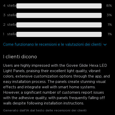
4
stella
8
%
3
stella
3
%
2
stella
1
%
1
stella
1
%
Come funzionano le recensioni e le valutazioni dei clienti
I clienti dicono
Users are highly impressed with the Govee Glide Hexa LED
Light Panels, praising their excellent light quality, vibrant
colors, extensive customization options through the app, and
easy installation process. The panels create stunning visual
effects and integrate well with smart home systems.
However, a significant number of customers report issues
with the adhesive quality, with panels frequently falling off
walls despite following installation instructions.
Generato dall'IA dal testo delle recensioni dei clienti