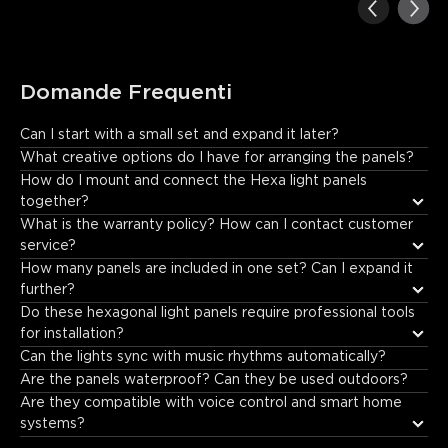
Domande Frequenti
Can I start with a small set and expand it later?
Absolutely. This is a key feature of the Glide Hexa system. You 
What creative options do I have for arranging the panels?
can start with a starter kit (e.g., 6 or 9 panels) and later 
How do I mount and connect the Hexa light panels 
purchase expansion packs (usually containing 3 additional 
together?
panels) to grow your design. The magnetic connections make it 
What is the warranty policy? How can I contact customer 
easy to add on at any time.
service?
How many panels are included in one set? Can I expand it 
further?
Do these hexagonal light panels require professional tools 
for installation?
Can the lights sync with music rhythms automatically?
Are the panels waterproof? Can they be used outdoors?
Are they compatible with voice control and smart home 
systems?