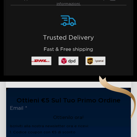
informazioni.
Ottieni €5 Sul Tuo Primo Ordine
Ottienilo ora!
Iscriviti alla nostra newsletter ora e ricevi:
1. Codice coupon con €5 di sconto