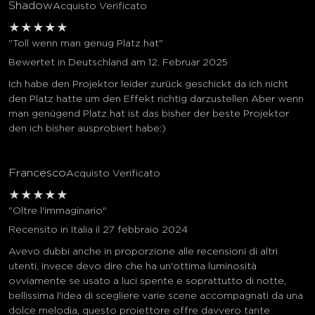
Shadow
Acquisto Verificato
★
★
★
★
★
"Toll wenn man genug Platz hat"
Bewertet in Deutschland am 12. Februar 2025
Ich habe den Projektor leider zurück geschickt da ich nicht
den Platz hatte um den Effekt richtig darzustellen Aber wenn
man genügend Platz hat ist das bisher der beste Projektor
den ich bisher ausprobiert habe:)
close
Francesco
Acquisto Verificato
★
★
★
★
★
"Oltre l'immaginario"
Recensito in Italia il 27 febbraio 2024
Avevo dubbi anche in proporzione alle recensioni di altri
utenti, invece devo dire che ha un'ottima luminosità
ovviamente se usato a luci spente e soprattutto di notte,
bellissima l'idea di scegliere varie scene accompagnati da una
dolce melodia, questo proiettore offre davvero tante