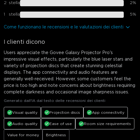
2
stella
2
%
1
stella
5
%
Come funzionano le recensioni e le valutazioni dei clienti
I clienti dicono
Users appreciate the Govee Galaxy Projector Pro's
impressive visual effects, particularly the blue laser stars and
variety of projection discs that create stunning celestial
displays. The app connectivity and audio features are
generally well-received. However, some customers feel the
price is too high and note concerns about brightness requiring
complete darkness and occasional image sharpness issues.
Generato dall'IA dal testo delle recensioni dei clienti
Visual quality
Projection discs
App connectivity
Audio quality
Ease of use
Room size requirements
Value for money
Brightness