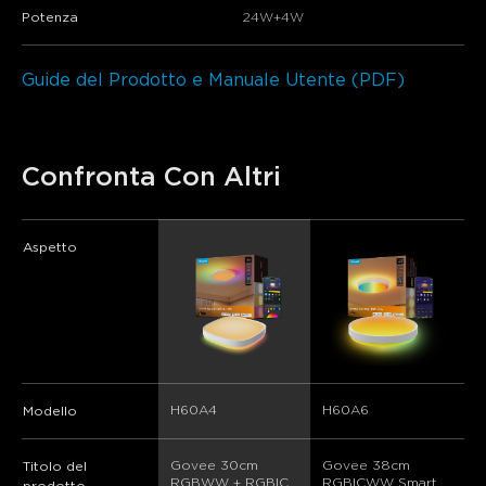
Potenza
24W+4W
Guide del Prodotto e Manuale Utente (PDF)
Confronta Con Altri
Aspetto
H60A4
H60A6
H
Modello
Govee 30cm 
Govee 38cm 
G
Titolo del
RGBWW + RGBIC 
RGBICWW Smart 
L
prodotto