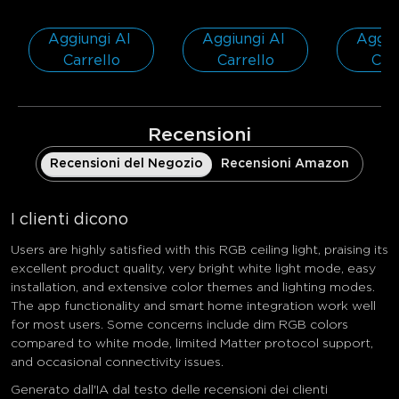
Confezione da 1 | 
spazi di 
Per spazi di 15-20㎡
Aggiungi Al 
Aggiungi Al 
Aggiun
Carrello
Carrello
Car
Recensioni
Recensioni del Negozio
Recensioni Amazon
I clienti dicono
Users are highly satisfied with this RGB ceiling light, praising its
excellent product quality, very bright white light mode, easy
installation, and extensive color themes and lighting modes.
The app functionality and smart home integration work well
for most users. Some concerns include dim RGB colors
compared to white mode, limited Matter protocol support,
and occasional connectivity issues.
Generato dall'IA dal testo delle recensioni dei clienti