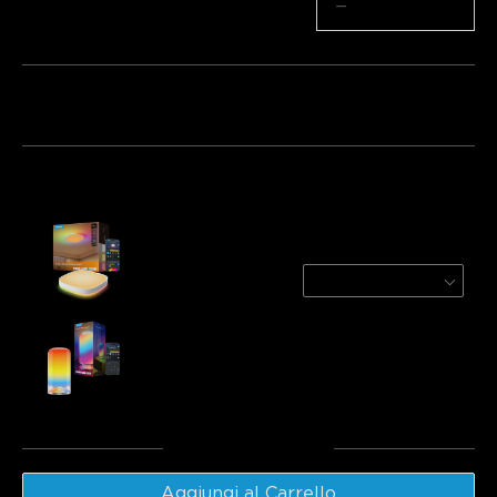
Quantità
−
+
Bundle 1
Bundle 2
Bundle 3
Acquistati frequentemente insieme:
Govee 30cm RGBWW + RGBIC Smart Square
Ceiling Light
1-Pack | For 15-20㎡ Space
€52.49
Govee Table Lamp 2
€49.99
Totale
:
€102.48
Aggiungi al Carrello