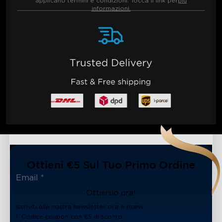
applicano termini e condizioni. Tocca il link per
più
informazioni.
Ottieni €5 Sul Tuo Primo Ordine
Ottienilo ora!
Iscriviti alla nostra newsletter ora e ricevi:
1. Codice coupon con €5 di sconto