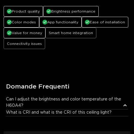
Product quality
Brightness performance
Color modes
App functionality
Ease of installation
Value for money
Smart home integration
Connectivity issues
Domande Frequenti
Can I adjust the brightness and color temperature of the 
H60A4?
Absolutely. Through Govee Home App, you can seamlessly dim 
What is CRI and what is the CRI of this ceiling light?
the brightness from 1% to 100% and adjust the color 
temperature across a wide range of 2700K (warm, cozy amber) 
to 6500K (cool, energizing white). This allows you to set the 
perfect light for any time of day or activity.