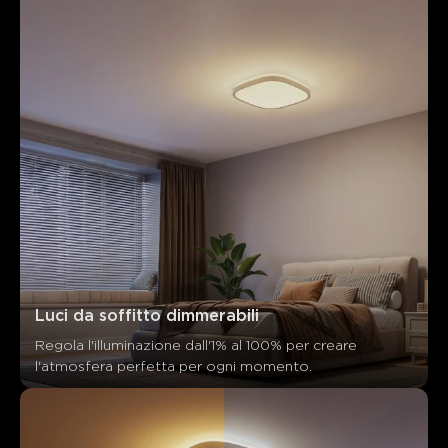
Luci da soffitto dimmerabili
Regola l'illuminazione dall'1% al 100% per creare 
Cosa dicono i clienti
l'atmosfera perfetta per ogni momento.
Product quality
Brightness performance
Color modes