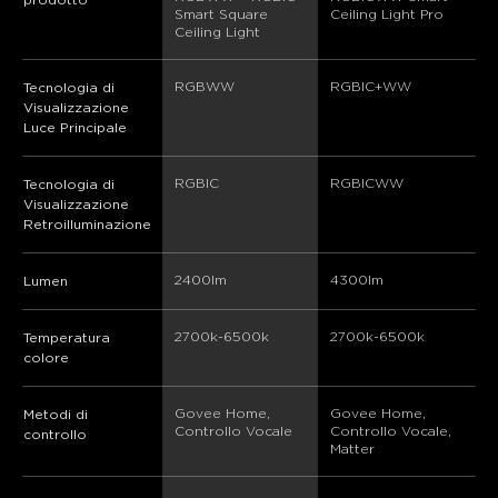
Smart Square 
Ceiling Light Pro
Ceiling Light
RGBWW
RGBIC+WW
R
Tecnologia di
Visualizzazione
Luce Principale
RGBIC
RGBICWW
R
Tecnologia di
Visualizzazione
Retroilluminazione
2400lm
4300lm
2
Lumen
2700k-6500k
2700k-6500k
2
Temperatura
colore
Govee Home, 
Govee Home, 
G
Metodi di
Controllo Vocale
Controllo Vocale, 
C
controllo
Matter