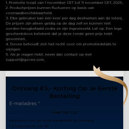
1. Promotie loopt van 1 november CET tot 11 november CET, 2025.
2. Productprijzen kunnen fluctueren op basis van
voorraadbeschikbaarheid.
3. Elke gebruiker kan één keer per dag deelnemen aan de loterij.
De prijzen zijn alleen geldig op de dag zelf en kunnen niet
worden terugbetaald zodra ze zijn ingewisseld. Let op: Een lege
geschenkdoos betekent dat je deze ronde geen prijs hebt
gewonnen.
4. Govee behoudt zich het recht voor om promotiedetails te
wijzigen.
5. Als je vragen hebt, neem dan contact op met
support@govee.com.
Ontvang €5,- Korting Op Je Eerste
Bestelling
Haal het nu!
Abonneer u nu op onze nieuwsbrief en ontvang:
1. Couponcode van €5