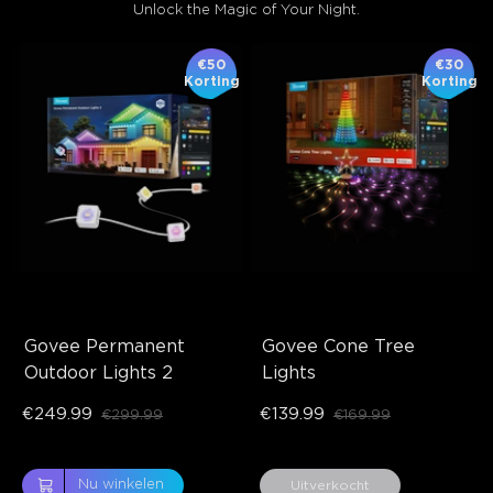
Unlock the Magic of Your Night.
€50
€30
Korting
Korting
Govee Permanent 
Govee Cone Tree 
Outdoor Lights 2
Lights
€249.99
€139.99
€299.99
€169.99
close
Nu winkelen
Uitverkocht