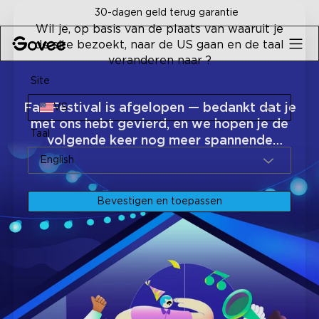
Skip to content
30-dagen geld terug garantie
Wil je, op basis van de plaats van waaruit je
de site bezoekt, naar de US gaan en de taal
veranderen naar ?
Site
Fan Festival is afgelopen — bedankt dat je
VS
met ons hebt gevierd, en we hopen je de
Taal
volgende keer nog meer spannende
verrassingen te brengen!
English
Bevestigen en toepassen