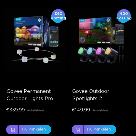
€60
€20
Korting
Korting
Govee Permanent 
Govee Outdoor 
Outdoor Lights Pro
Spotlights 2
€339.99
€149.99
€399.99
€169.99
Nu winkelen
Nu winkelen