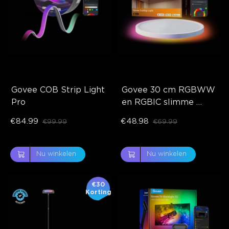
Govee COB Strip Light 
Govee 30 cm RGBWW 
Pro
en RGBIC slimme 
plafondlamp
€84.99
€48.98
€99.99
€69.99
Nu winkelen
Nu winkelen
€30
Korting