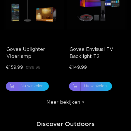
Govee Uplighter 
Govee Envisual TV 
Vloerlamp
Backlight T2
€159.99
€149.99
€189.99
Nu winkelen
Nu winkelen
Meer bekijken
>
Discover Outdoors