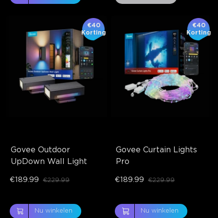
€40
€40
Korting
Korting
Govee Outdoor 
Govee Curtain Lights 
UpDown Wall Light
Pro
€189.99
€189.99
€229.99
€229.99
Nu winkelen
Nu winkelen