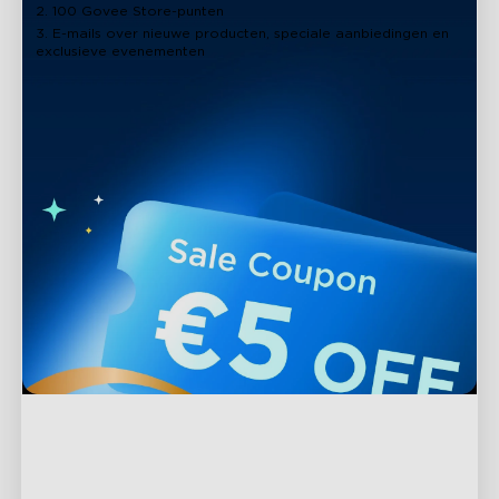
2. 100 Govee Store-punten
3. E-mails over nieuwe producten, speciale aanbiedingen en
exclusieve evenementen
Ondersteuning
Contact met ons opnemen
Verkennen