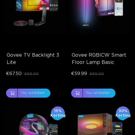
Govee TV Backlight 3 
Govee RGBICW Smart 
Lite
Floor Lamp Basic
€67.50
€59.99
€89.99
€89.99
Nu winkelen
Nu winkelen
15%
30%
Korting
Korting