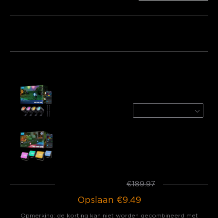
Pakket 1
Pakket 2
Pakket 3
Vaak samen gekocht:
Govee Outdoor Spotlights Lite
4-Pack
€79.99
Govee Outdoor Flood Lights 2
€109.98
Totaal
:
€180.48
€189.97
Opslaan
€9.49
Opmerking: de korting kan niet worden gecombineerd met