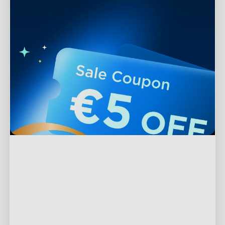
Ondersteuning
Contact met ons opnemen
Verkennen
Veelgestelde vragen
Over Govee
Voeter producten
Retouren en terugbetalingen
Over GoveeLife
Tv-verlichting