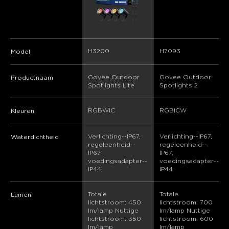
H3200
H7093
Model
Govee Outdoor 
Govee Outdoor 
Productnaam
Spotlights Lite
Spotlights 2
RGBWIC
RGBICW
Kleuren
Verlichting--IP67, 
Verlichting--IP67, 
Waterdichtheid
regeleenheid--
regeleenheid--
IP67, 
IP67, 
voedingsadapter--
voedingsadapter--
IP44
IP44
Totale 
Totale 
Lumen
lichtstroom: 450 
lichtstroom: 700 
lm/lamp Nuttige 
lm/lamp Nuttige 
lichtstroom: 350 
lichtstroom: 600 
lm/lamp
lm/lamp