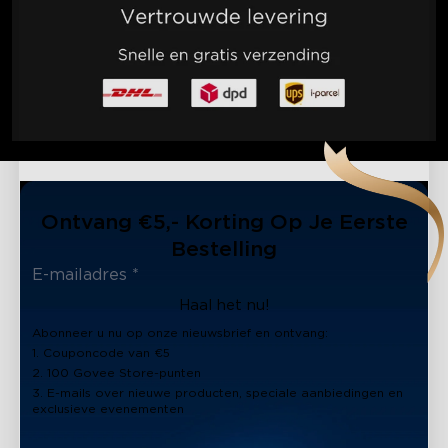
Ontvang €5,- Korting Op Je Eerste
Bestelling
Haal het nu!
Abonneer u nu op onze nieuwsbrief en ontvang:
1. Couponcode van €5
2. 100 Govee Store-punten
3. E-mails over nieuwe producten, speciale aanbiedingen en
exclusieve evenementen