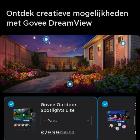
Ontdek creatieve mogelijkheden 
met Govee DreamView
Govee Outdoor
Go
Spotlights Lite
me
vo
4-Pack
3
close
€79.99
€1
€99.99