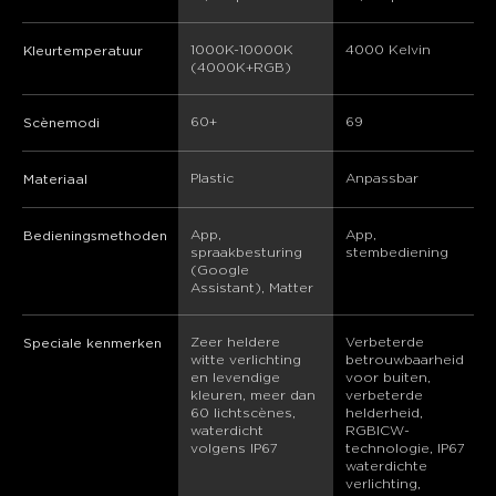
1000K-10000K 
‎4000 Kelvin
Kleurtemperatuur
(4000K+RGB)
60+
69
Scènemodi
Plastic
‎Anpassbar
Materiaal
App, 
App, 
Bedieningsmethoden
spraakbesturing 
stembediening
(Google 
Assistant), Matter
Zeer heldere 
Verbeterde 
Speciale kenmerken
witte verlichting 
betrouwbaarheid 
en levendige 
voor buiten, 
kleuren, meer dan 
verbeterde 
60 lichtscènes, 
helderheid, 
waterdicht 
RGBICW-
volgens IP67
technologie, IP67 
waterdichte 
verlichting, 