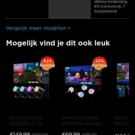
slimme bediening, 
69 scènemodi, 7 
muziekmodi
Vergelijk meer modellen >
Mogelijk vind je dit ook leuk
€20
22%
Korting
Korting
Govee Outdoor 
Govee-lichtslinger 
Govee Out
Spotlights 2
- 4-
met helder lampen 
Pathway Li
Pack
voor buiten
- 15LED 
Lite
- 4-P
€149.99
€69.99