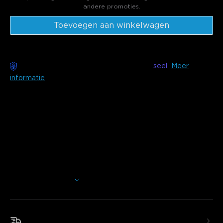
andere promoties.
Toevoegen aan winkelwagen
Zorgeloze bezorging beschikbaar met
seel
Meer
informatie
Beschrijving
Model: H3200(4-Pack)
Oplader: EUROPESE 2-POLIGE STEKKER
Breng je buitenruimte tot leven met een krachtige ledspot
met levendige RGBWIC-kleuren en een duurzaam
weerbestendig ontwerp, perfect om tuinen, paden en
muren te verlichten met verbluffende effecten.
Meer weergeven
RGBWIC-kleureffecten
: creëer dynamische verlichting
met 16 miljoen kleuren en individuele lichtbediening voor
vloeiende of gezoneerde displays.
Snelle en gratis verzending