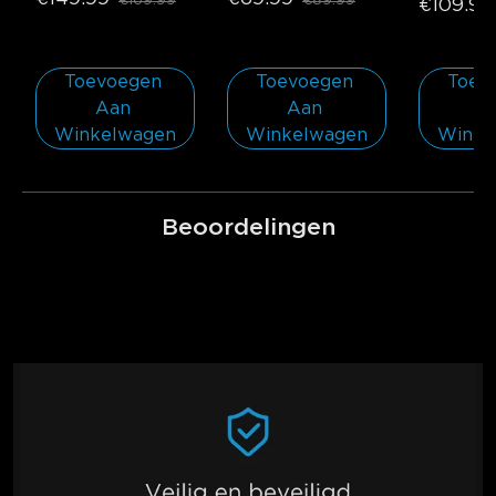
€169.99
€89.99
| 15m
€109.99
Toevoegen 
Toevoegen 
Toevo
Aan 
Aan 
Aa
Winkelwagen
Winkelwagen
Winke
Beoordelingen