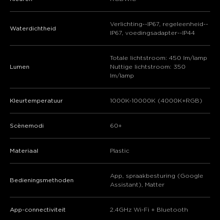
Verlichting--IP67, regeleenheid--
Waterdichtheid
IP67, voedingsadapter--IP44
Totale lichtstroom: 450 lm/lamp
Lumen
Nuttige lichtstroom: 350
lm/lamp
Kleurtemperatuur
1000K-10000K (4000K+RGB)
Scènemodi
60+
Materiaal
Plastic
App, spraakbesturing (Google
Bedieningsmethoden
Assistant), Matter
App-connectiviteit
2.4GHz Wi-Fi + Bluetooth