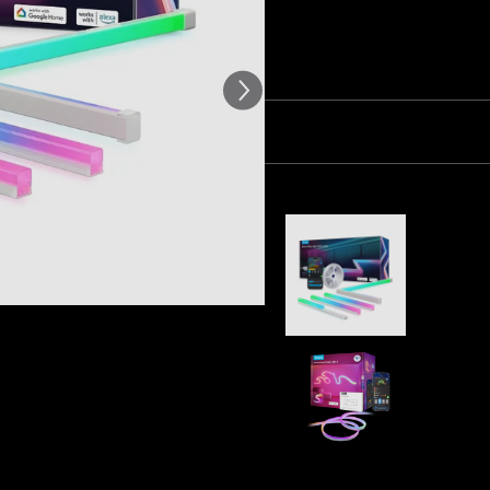
 van klantbeoordelingen
Aantal
Pakket 1
Pakket 2
Vaak samen gekocht:
Refurbish
with Cove
€108.37
Govee Neo
€74.99