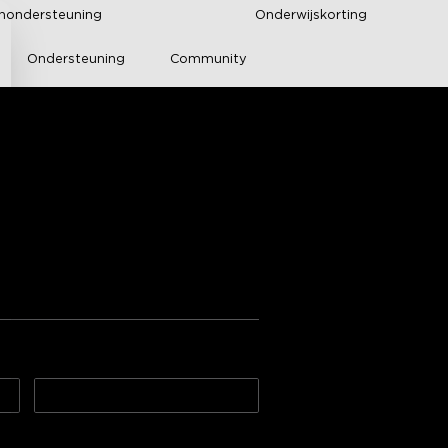
enondersteuning
Onderwijskorting
Ondersteuning
Community
e RGBIC LED Strip 
rs
rdelingen van Amazon
art home integration
3m(€14.87/m)