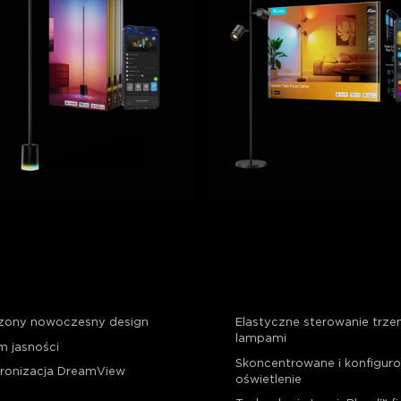
 Floor Lamp 2
Govee Tree Floor Lamp
zony nowoczesny design
Elastyczne sterowanie trz
lampami
m jasności
Skoncentrowane i konfigur
ronizacja DreamView
oświetlenie