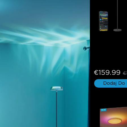
Lampa podłog
Uplighter
€159.99
€
Dodaj Do