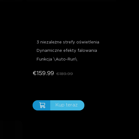
e
Lampa podłogowa Govee 
Uplighter
3 niezależne strefy oświetlenia
Dynamiczne efekty falowania
Funkcja \Auto-Run\
€159.99
€189.99
Kup teraz