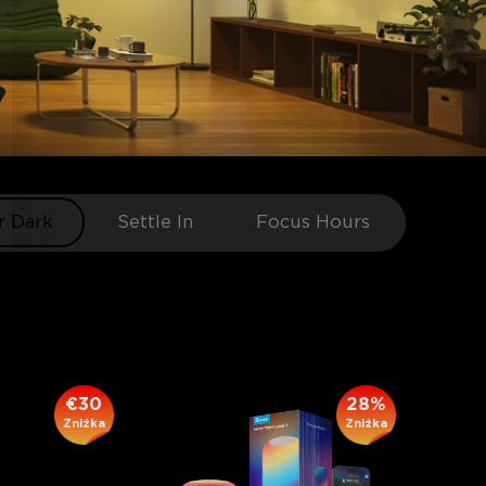
r Dark
Settle In
Focus Hours
€30
28%
Zniżka
Zniżka