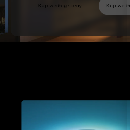
Kup według sceny
Kup wedłu
Which Moment Are You 
Pick your scene and we'll show you exactly wha