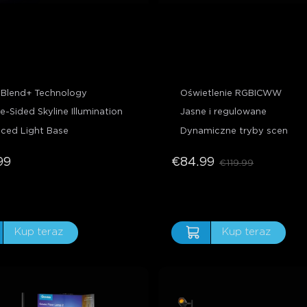
 Floor Lamp 3
Govee Floor Lamp 3 Lit
Blend+ Technology
Oświetlenie RGBICWW
e-Sided Skyline Illumination
Jasne i regulowane
ced Light Base
Dynamiczne tryby scen
99
€84.99
€119.99
Kup teraz
Kup teraz