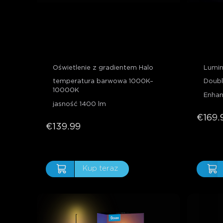
Govee Lantern Floor Lamp
Govee
Oświetlenie z gradientem Halo
Lumin
temperatura barwowa 1000K–
Doubl
10000K
Enhan
jasność 1400 lm
€169.
€139.99
Kup teraz