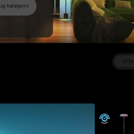
g kategorii
Afte
Lighting Up?
t fits.