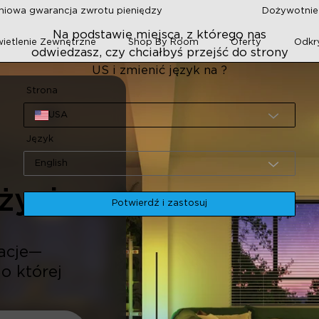
niowa gwarancja zwrotu pieniędzy
Dożywotnie 
Na podstawie miejsca, z którego nas
ietlenie Zewnętrzne
Shop By Room
Oferty
Odkr
odwiedzasz, czy chciałbyś przejść do strony
US i zmienić język na ?
Strona
USA
Język
English
życia.
Potwierdź i zastosuj
acje—
o której