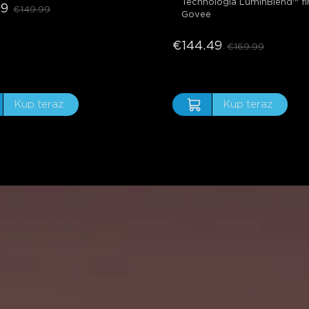
Technologia LuminBlend™ f
99
€149.99
Govee
€144.49
€169.99
Kup teraz
Kup teraz