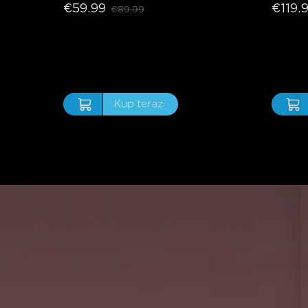
€59.99
€119.
€89.99
Kup teraz