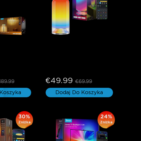
owa Govee 
Govee Table Lamp 2
€49.99
189.99
€69.99
 Koszyka
Dodaj Do Koszyka
30%
24%
Zniżka
Zniżka