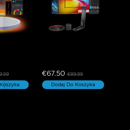
RGBWW + 
Govee TV Backlight 3 Lite
entna Lampa 
€67.50
9.99
€89.99
 Koszyka
Dodaj Do Koszyka