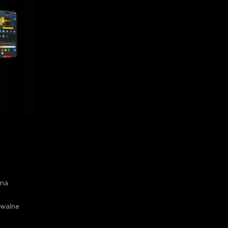
ema
owalne