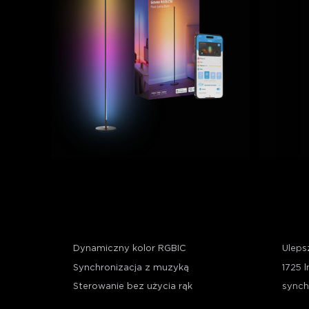
Govee RGBICW Smart Floor 
Govee
Lamp Basic
Dynamiczny kolor RGBIC
Uleps
Synchronizacja z muzyką
1725 l
Sterowanie bez użycia rąk
synch