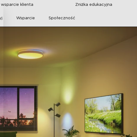
wsparcie klienta
Zniżka edukacyjna
yj
Wsparcie
Społeczność