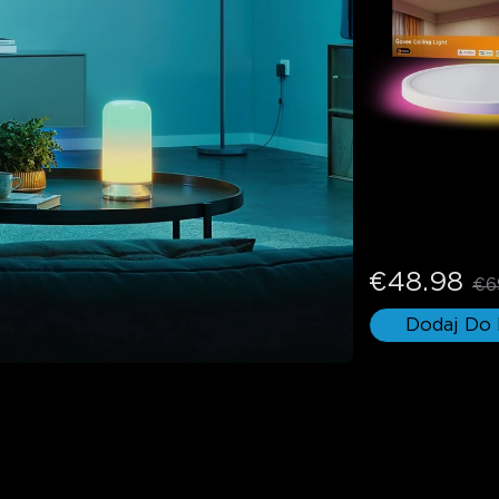
Govee 30cm 
RGBIC Intelig
Sufitowa
€48.98
€6
Dodaj Do
u Want?