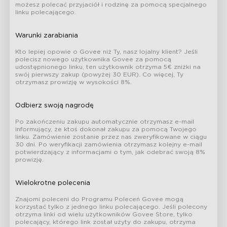
możesz polecać przyjaciół i rodzinę za pomocą specjalnego
linku polecającego.
Warunki zarabiania
Kto lepiej opowie o Govee niż Ty, nasz lojalny klient? Jeśli
polecisz nowego użytkownika Govee za pomocą
udostępnionego linku, ten użytkownik otrzyma 5€ zniżki na
swój pierwszy zakup (powyżej 30 EUR). Co więcej, Ty
otrzymasz prowizję w wysokości 8%.
Odbierz swoją nagrodę
Po zakończeniu zakupu automatycznie otrzymasz e-mail
informujący, że ktoś dokonał zakupu za pomocą Twojego
linku. Zamówienie zostanie przez nas zweryfikowane w ciągu
30 dni. Po weryfikacji zamówienia otrzymasz kolejny e-mail
potwierdzający z informacjami o tym, jak odebrać swoją 8%
prowizję.
Wielokrotne polecenia
Znajomi poleceni do Programu Poleceń Govee mogą
korzystać tylko z jednego linku polecającego. Jeśli polecony
otrzyma linki od wielu użytkowników Govee Store, tylko
polecający, którego link został użyty do zakupu, otrzyma