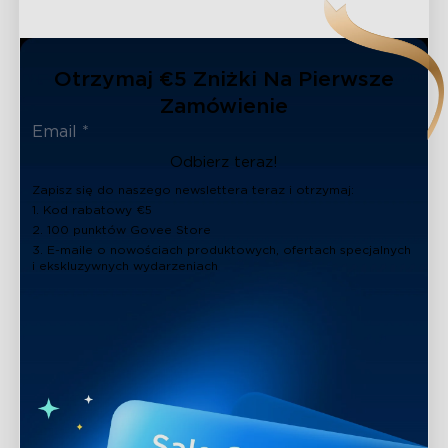
Otrzymaj €5 Zniżki Na Pierwsze
Zamówienie
Odbierz teraz!
Zapisz się do naszego newslettera teraz i otrzymaj:
1. Kod rabatowy €5
2. 100 punktów Govee Store
3. E-maile o nowościach produktowych, ofertach specjalnych
i ekskluzywnych wydarzeniach