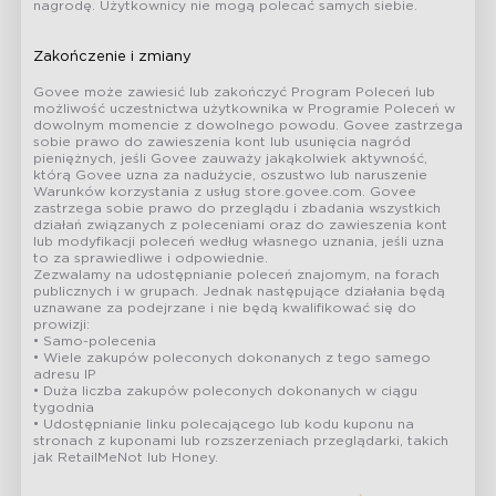
nagrodę. Użytkownicy nie mogą polecać samych siebie.
Zakończenie i zmiany
close
Govee może zawiesić lub zakończyć Program Poleceń lub
możliwość uczestnictwa użytkownika w Programie Poleceń w
dowolnym momencie z dowolnego powodu. Govee zastrzega
sobie prawo do zawieszenia kont lub usunięcia nagród
pieniężnych, jeśli Govee zauważy jakąkolwiek aktywność,
którą Govee uzna za nadużycie, oszustwo lub naruszenie
Warunków korzystania z usług store.govee.com. Govee
zastrzega sobie prawo do przeglądu i zbadania wszystkich
działań związanych z poleceniami oraz do zawieszenia kont
lub modyfikacji poleceń według własnego uznania, jeśli uzna
to za sprawiedliwe i odpowiednie.
Zezwalamy na udostępnianie poleceń znajomym, na forach
publicznych i w grupach. Jednak następujące działania będą
uznawane za podejrzane i nie będą kwalifikować się do
prowizji:
• Samo-polecenia
• Wiele zakupów poleconych dokonanych z tego samego
adresu IP
• Duża liczba zakupów poleconych dokonanych w ciągu
tygodnia
• Udostępnianie linku polecającego lub kodu kuponu na
stronach z kuponami lub rozszerzeniach przeglądarki, takich
jak RetailMeNot lub Honey.