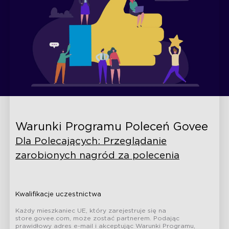
Warunki Programu Poleceń Govee
Dla Polecających: Przeglądanie
zarobionych nagród za polecenia
Kwalifikacje uczestnictwa
Każdy mieszkaniec UE, który zarejestruje się na
store.govee.com, może zostać partnerem. Podając
prawidłowy adres e-mail i akceptując Warunki Programu,