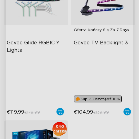
Oferta Kończy Się Za
7 Days
Govee Glide RGBIC Y 
Govee TV Backlight 3
Lights
Efekty oświetlenia RGBIC
Podwójny obiektyw
hybrydowy 4MP
ponad 40 trybów scen
Inteligentne mapowanie
projekt DIY
kolorów AI
Diody 4-w-1 RGBWIC
Kup 2 Oszczędź 10%
close
€119.99
€104.99
€179.99
€139.99
€40
Zniżka