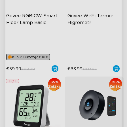
Govee RGBICW Smart 
Govee Wi-Fi Termo-
Floor Lamp Basic
Higrometr
Dynamiczny kolor RGBIC
Wireless App Monitoring
Synchronizacja z muzyką
High-Precision Sensor
Sterowanie bez użycia rąk
2-Year Data Storage
Kup 2 Oszczędź 10%
€59.99
€83.99
€89.99
€107.97
35%
28%
Zniżka
Zniżka