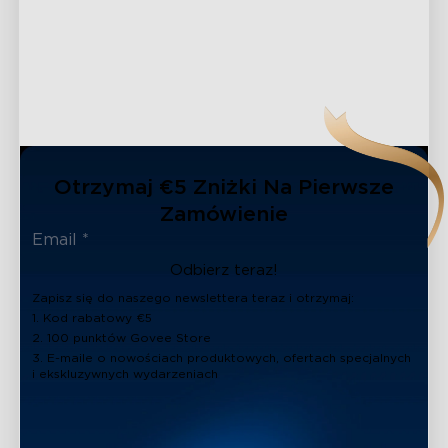
Otrzymaj €5 Zniżki Na Pierwsze
Zamówienie
Odbierz teraz!
Zapisz się do naszego newslettera teraz i otrzymaj:
1. Kod rabatowy €5
2. 100 punktów Govee Store
3. E-maile o nowościach produktowych, ofertach specjalnych
i ekskluzywnych wydarzeniach