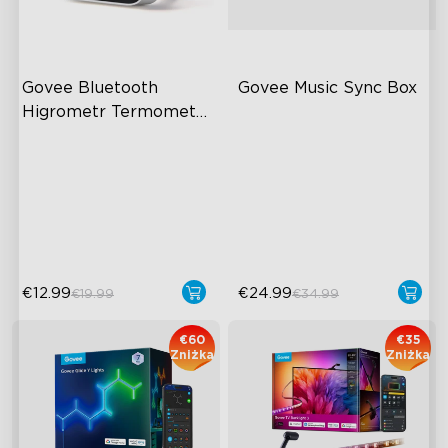
Govee Bluetooth 
Govee Music Sync Box
Higrometr Termometr 
H5075
60m Whole-Home
Bluetooth Group Control
Coverage
22 Music Modes
App Alert
Accurate Pickup
High Accuracy
€12.99
€24.99
€19.99
€34.99
€60
€35
Zniżka
Zniżka