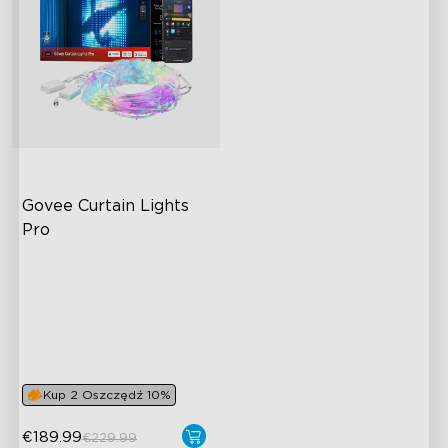
Govee Curtain Lights 
Pro
Wydajność wizualna na
najwyższym poziomie
Twórz bez ograniczeń
Ponad 250 scen
Połącz do 3 zestawów
Kup 2 Oszczędź 10%
€189.99
€229.99