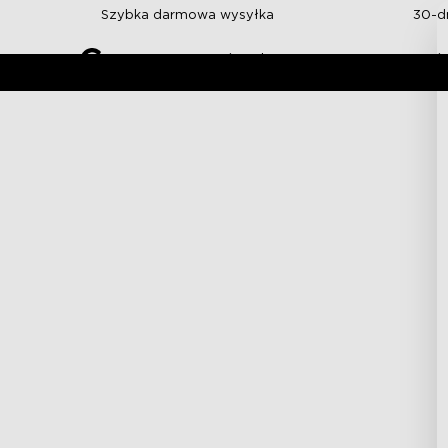
Skip to content
Szybka darmowa wysyłka
30-d
Oświetlenie Wewnętrzne
Ośw