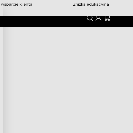
wsparcie klienta
Zniżka edukacyjna
yj
Wsparcie
Społeczność
w