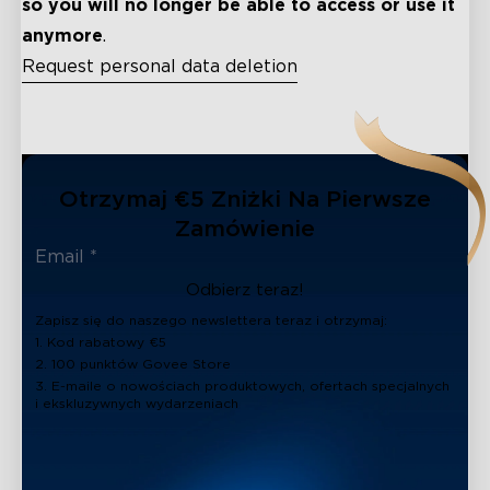
so you will no longer be able to access or use it
anymore
.
Request personal data deletion
close
Otrzymaj €5 Zniżki Na Pierwsze
Zamówienie
Odbierz teraz!
Zapisz się do naszego newslettera teraz i otrzymaj:
1. Kod rabatowy €5
2. 100 punktów Govee Store
3. E-maile o nowościach produktowych, ofertach specjalnych
i ekskluzywnych wydarzeniach