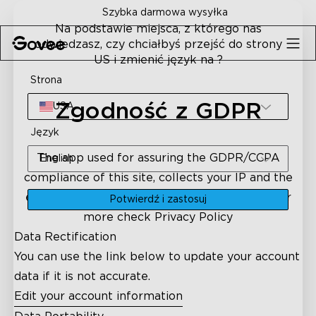
Skip to content
Szybka darmowa wysyłka
Na podstawie miejsca, z którego nas
odwiedzasz, czy chciałbyś przejść do strony
US i zmienić język na ?
Strona
Zgodność z GDPR
USA
Język
The app used for assuring the GDPR/CCPA
English
compliance of this site, collects your IP and the
email address in order to process the data. For
Potwierdź i zastosuj
more check
Privacy Policy
Data Rectification
You can use the link below to update your account
data if it is not accurate.
Edit your account information