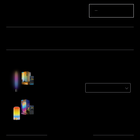
Ilość
−
+
Pakiet 1
Pakiet 2
Pakiet 3
Często kupowane razem:
Govee Floor Lamp 3 Lite
Black
€84.99
Govee Table Lamp 2
€49.99
Suma
:
€134.97