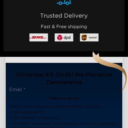
Otrzymaj €5 Zniżki Na Pierwsze
Zamówienie
Odbierz teraz!
Zapisz się do naszego newslettera teraz i otrzymaj:
1. Kod rabatowy €5
2. 100 punktów Govee Store
3. E-maile o nowościach produktowych, ofertach specjalnych
i ekskluzywnych wydarzeniach