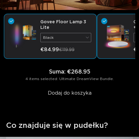
Govee Floor Lamp 3
G
Lite
+ 
La
Black
O
€84.99
€
€119.99
Suma
:
€268.95
4 items selected: Ultimate DreamView Bundle.
Dodaj do koszyka
Co znajduje się w pudełku?