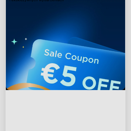
Wsparcie
Kontakt
Odkrywaj
Często zadawane pytania
O Govee