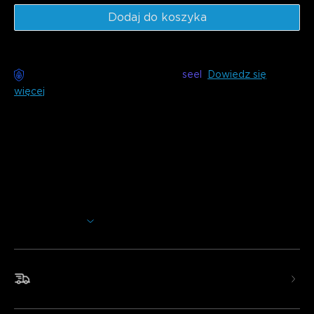
Dodaj do koszyka
Dostawa bez obaw dostępna z
seel
Dowiedz się
więcej
Opis
Model: H16C0
Wyposażona w RGBICWW z układem 3 LED na IC,
zapewnia jasne, regulowane białe światło i wciągające
efekty kolorystyczne, wzbogacone o bogate sceny i
personalizację opartą na AI.
Pokaż więcej
Oświetlenie RGBICWW:
Oferuje 1400 lumenów
jasności z regulowanym białym światłem od 2700K do
6500K, idealne do codziennego użytku, w tym do życia,
nauki, pracy i czytania.
Szybka i darmowa wysyłka
Dynamiczne tryby scen:
Zawiera 105 trybów scen i 16
trybów muzycznych, plus bogate możliwości