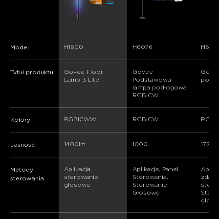
H16C0
H6076
H607
Model
Govee Floor 
Govee 
Gove
Tytuł produktu
Lamp 3 Lite
Podstawowa 
podł
lampa podłogowa 
RGBICW
RGBICWW
RGBICW
RGB
Kolory
1400lm
1000
1725
Jasność
Aplikacja, 
Aplikacja, Panel 
Aplika
Metody
sterowanie 
Sterowania, 
zdaln
sterowania
głosowe
Sterowanie 
stero
Głosowe
Stero
głos