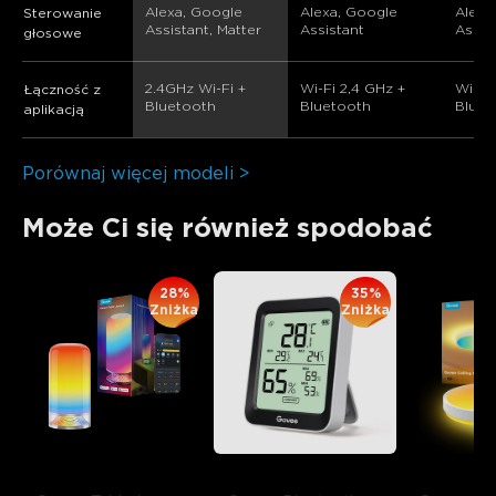
Alexa, Google 
Alexa, Google 
Alexa
Sterowanie
Assistant, Matter
Assistant
Assis
głosowe
2.4GHz Wi-Fi + 
Wi-Fi 2,4 GHz + 
Wi-Fi
Łączność z
Bluetooth
Bluetooth
Bluet
aplikacją
Porównaj więcej modeli >
Może Ci się również spodobać
28%
35%
Zniżka
Zniżka