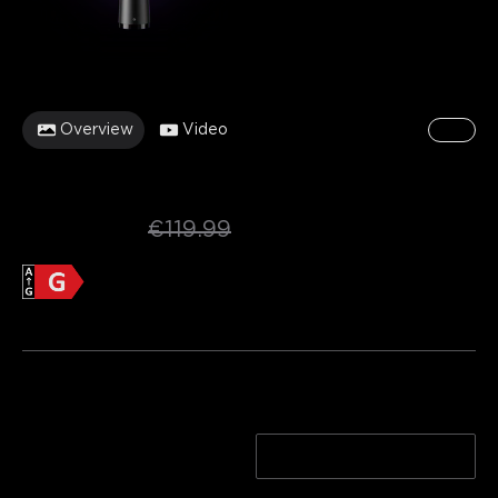
Overview
Video
1/17
Efektywność energetyczna
Karta informacyjna produktu
Govee Floor Lamp 3 Lite
 [Klasa 
energetyczna G]
€84.99
€119.99
Informacje o produkcie >>
Kolor
Black
Silver