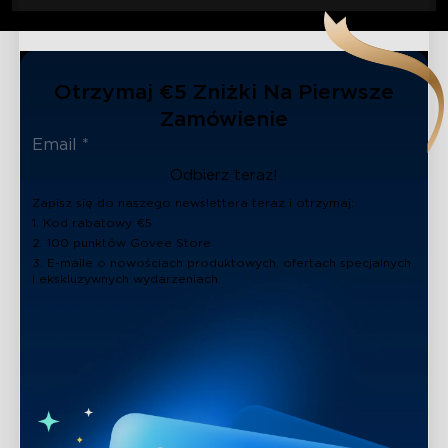
Otrzymaj €5 Zniżki Na Pierwsze
Zamówienie
Odbierz teraz!
Zapisz się do naszego newslettera teraz i otrzymaj:
1. Kod rabatowy €5
2. 100 punktów Govee Store
3. E-maile o nowościach produktowych, ofertach specjalnych
i ekskluzywnych wydarzeniach