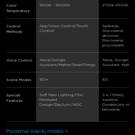
1000K - 10000K
2700K-6500K
Color
Temperature
App/Voice Control/Touch 
Aplikacja, 
Control
Control
Sterowanie 
Methods
głosowe, 
Sterowanie 
przyciskami
Alexa/Google 
Alexa, Google 
Voice Control
Assistant/Matter/SmartThings
Assistant, Matter
100+
80
Scene Modes
Soft Halo Lighting/Chic 
3 w 1 Efekty 
Special
Minimalist 
świetlne, 
Features
Design/DaySync/AIGC
Dynamiczny efekt
falowania
Porównaj więcej modeli >