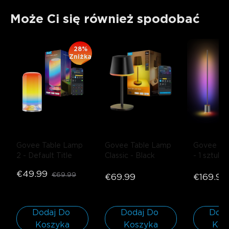
Może Ci się również spodobać
28%
Zniżka
Govee Table Lamp 
Govee Table Lamp 
Govee Fl
2
- Default Title
Classic
- Black
- 1 sztuka
€49.99
€69.99
€69.99
€169.99
Dodaj Do 
Dodaj Do 
Doda
Koszyka
Koszyka
Kos