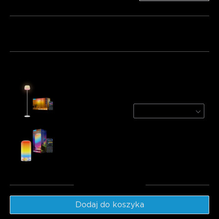
Pakiet 1
Pakiet 2
Pakiet 3
Często kupowane razem:
Govee Lantern Floor Lamp
White
€139.99
Govee Table Lamp 2
€49.99
Suma
:
€189.98
Dodaj do koszyka