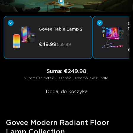
Go
Pr
Govee Table Lamp 2
D
€49.99
€69.99
€
Suma
:
€249.98
2 items selected: Essential DreamView Bundle.
Dodaj do koszyka
Govee Modern Radiant Floor 
Lamp Collection