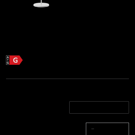
Govee Lantern Floor Lamp
 [Klasa 
energetyczna G]
€139.99
Informacje o produkcie >>
Efektywność energetyczna
Karta informacyjna produktu
Kolor Słupka Lampy
Biały
Black
Ilość
−
+