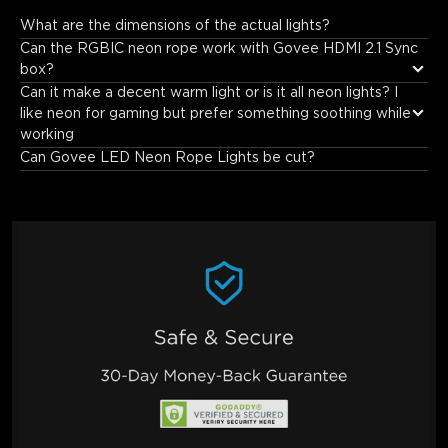
What are the dimensions of the actual lights?
1.1 inches wide.
Can the RGBIC neon rope work with Govee HDMI 2.1 Sync 
box?
Can it make a decent warm light or is it all neon lights? I 
like neon for gaming but prefer something soothing while 
working
Can Govee LED Neon Rope Lights be cut?