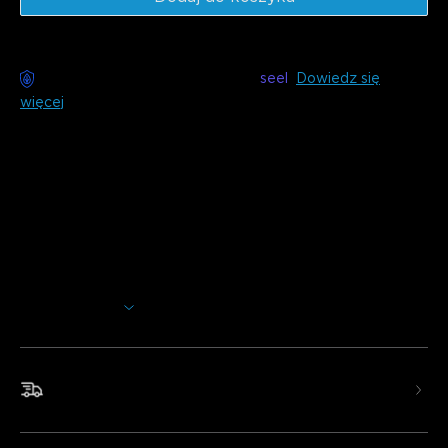
Dostawa bez obaw dostępna z
seel
Dowiedz się
więcej
Opis
Model: H61C3(3m) & H61C5(5m)
Ładowarka: WTYCZKA EU 2-PIN
Przenieś swoje biurko gamingowe na wyższy poziom dzięki
Govee Gaming Neon Rope Light. To światło z łatwością
tworzy wspaniałe efekty świetlne dla bardziej
zaawansowanego oświetlenia gamingowego.
Pokaż więcej
Segmentowane oświetlenie RGBIC: 42 sterowane
segmenty pozwalają dostosować efekty świetlne RGBIC.
Dyfuzja bez olśnienia: Eliminuje plamy świetlne i
Szybka i darmowa wysyłka
przerwy oraz chroni oczy.
Możliwość cięcia: 12 określonych punktów cięcia
zapewniających idealne dopasowanie.