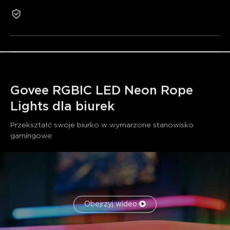
AI Dreamview: Synchronizacja z Gaming Sync Box i
2 lata gwarancji
Razer Chroma.
Miększe materiały silikonowe neonowe: Bardziej
gładkie i trwałe.
Inteligentna aktywacja: Proste polecenia głosowe
przez Alexa i Google Assistant.
Govee RGBIC LED Neon Rope 
Lights dla biurek
Przekształć swoje biurko w wymarzone stanowisko 
gamingowe
Obejrzyj wideo