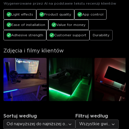
Wygenerowane przez AI na podstawie tekstu recenzji klientów
Light effects
Product quality
App control
Ease of installation
Value for money
Adhesive strength
Customer support
Durability
Zdjęcia i filmy klientów
Sortuj według
Filtruj według
Od najwyższej do najniższej oceny
Wszystkie gwiazdki