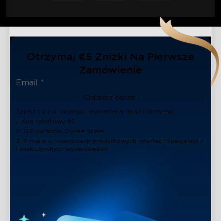
Otrzymaj €5 Zniżki Na Pierwsze
Zamówienie
Odbierz teraz!
Zapisz się do naszego newslettera teraz i otrzymaj:
1. Kod rabatowy €5
2. 100 punktów Govee Store
3. E-maile o nowościach produktowych, ofertach specjalnych
i ekskluzywnych wydarzeniach