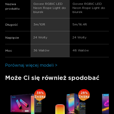
Govee RGBIC LED 
Govee RGBIC LED 
Nazwa
Neon Rope Light do 
Neon Rope Light do 
produktu
biurek
biurek
3m/10ft
5m/16.4ft
Długość
24 Wolty
24 Wolty
Napięcie
36 Watów
48 Watów
Moc
Porównaj więcej modeli >
Może Ci się również spodobać
38%
28%
Zniżka
Zniżka