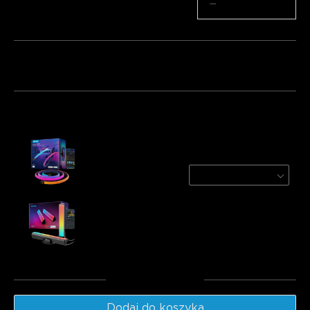
Ilość
−
+
Pakiet 1
Pakiet 2
Pakiet 3
Często kupowane razem:
Govee RGBIC LED Neon Rope Lights for
Desks
3m
€84.99
Govee RGBICWW WiFi + Bluetooth Flow Plus
Light Bars
€43.21
Suma
:
€128.19
Dodaj do koszyka