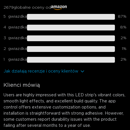
2679
globalne oceny od
5
gwiazdka
87
%
4
gwiazdka
8
%
3
gwiazdka
2
%
2
gwiazdka
1
%
1
gwiazdka
2
%
Jak działają recenzje i oceny klientów
Klienci mówią
Users are highly impressed with this LED strip's vibrant colors,
smooth light effects, and excellent build quality. The app
control offers extensive customization options, and
installation is straightforward with strong adhesive. However,
some customers report durability issues with the product
failing after several months to a year of use.