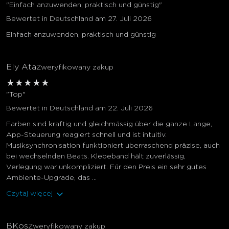
"Einfach anzuwenden, praktisch und günstig"
Bewertet in Deutschland am 27. Juli 2026
Einfach anzuwenden, praktisch und günstig
Ely Ata
Zweryfikowany zakup
★
★
★
★
★
"Top"
Bewertet in Deutschland am 22. Juli 2026
Farben sind kräftig und gleichmässig über die ganze Länge,
App-Steuerung reagiert schnell und ist intuitiv.
Musiksynchronisation funktioniert überraschend präzise, auch
bei wechselnden Beats. Klebeband hält zuverlässig,
Verlegung war unkompliziert. Für den Preis ein sehr gutes
Ambiente-Upgrade, das ...
Czytaj więcej
BKos
Zweryfikowany zakup