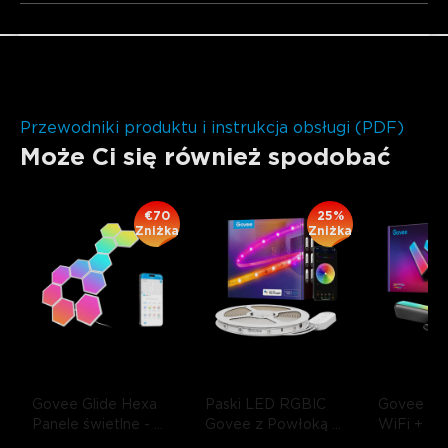
Przewodniki produktu i instrukcja obsługi (PDF)
Może Ci się również spodobać
€70
25%
Zniżka
Zniżka
Govee Glide Hexa 
Paski LED RGBIC 
Govee R
Panele świetlne
- 
Govee z Powłoką 
WiFi + Blu
10-Pakiet
Ochronną
- 1 
Flow Plus 