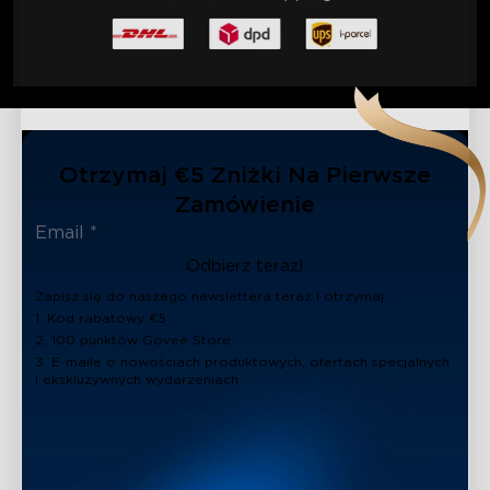
Otrzymaj €5 Zniżki Na Pierwsze
Zamówienie
Odbierz teraz!
Zapisz się do naszego newslettera teraz i otrzymaj:
1. Kod rabatowy €5
2. 100 punktów Govee Store
3. E-maile o nowościach produktowych, ofertach specjalnych
i ekskluzywnych wydarzeniach