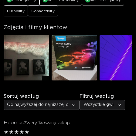
Color quality
Value for money
Adhesive quality
Durability
Connectivity
Zdjęcia i filmy klientów
Sortuj według
Filtruj według
Od najwyższej do najniższej oceny
Wszystkie gwiazdki
Hbomuc
Zweryfikowany zakup
★
★
★
★
★