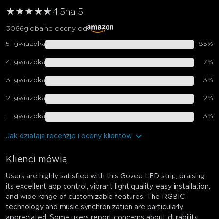
★
★
★
★
★
★
4.5
na 5
3066
globalne oceny od
5
gwiazdka
85
%
4
gwiazdka
7
%
3
gwiazdka
3
%
2
gwiazdka
2
%
1
gwiazdka
3
%
Jak działają recenzje i oceny klientów
Klienci mówią
Users are highly satisfied with this Govee LED strip, praising
its excellent app control, vibrant light quality, easy installation,
and wide range of customizable features. The RGBIC
technology and music synchronization are particularly
appreciated. Some users report concerns about durability