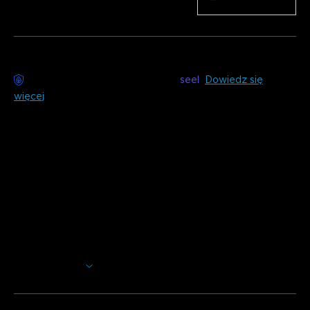
Ilość
−
+
Dostawa bez obaw dostępna z
seel
Dowiedz się
więcej
Opis
Model:
H6175-10m (1 rolka * 10m)
H6173-20m (2 rolki * 10m)
H6176-30m (3 rolki * 10m)
Ładowarka: EU 2-PIN PLUG
Pokaż więcej
*Ten pasek świetlny nie może być przecinany.
Tchnij nowe życie w swój dom dzięki zewnętrznemu