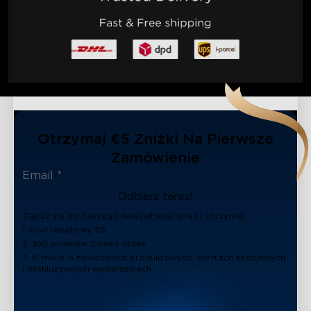
Otrzymaj €5 Zniżki Na Pierwsze
Zamówienie
Odbierz teraz!
Zapisz się do naszego newslettera teraz i otrzymaj:
1. Kod rabatowy €5
2. 100 punktów Govee Store
3. E-maile o nowościach produktowych, ofertach specjalnych
i ekskluzywnych wydarzeniach