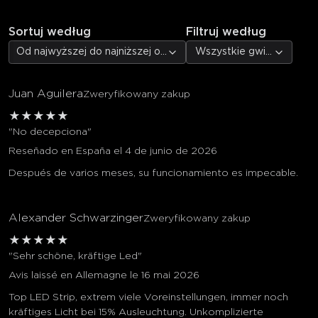
Sortuj według
Filtruj według
Od najwyższej do najniższej oceny
Wszystkie gwiazdki
Juan Aguilera
Zweryfikowany zakup
★
★
★
★
★
"No decepciona"
Reseñado en España el 4 de junio de 2026
Después de varios meses, su funcionamiento es impecable.
Alexander Schwarzinger
Zweryfikowany zakup
★
★
★
★
★
"Sehr schöne, kräftige Led"
Avis laissé en Allemagne le 16 mai 2026
Top LED Strip, extrem viele Voreinstellungen, immer noch
kräftiges Licht bei 15% Ausleuchtung. Unkomplizierte