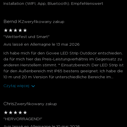
Installation (WIFI, App, Bluetooth). Empfehlenswert
Bernd K
Zweryfikowany zakup
★
★
★
★
★
"Wetterfest und Smart"
Avis laissé en Allemagne le 13 mai 2026
close
Ich habe mich für den Govee LED Strip Outdoor entschieden,
da für mich hier das Preis-Leistungverhältnis im Gegensatz zu
anderen Herstellern stimmt. * Einsatzbereich: Der LED Strip ist
für den Außenbereich mit IP65 bestens geeignet. Ich habe die
10 m und 20 m Version für unterschiedliche Bereiche im...
Czytaj więcej
Chris
Zweryfikowany zakup
★
★
★
★
★
"HERVORRAGEND!"
Avis laissé en Allemagne le 10 mai 2026