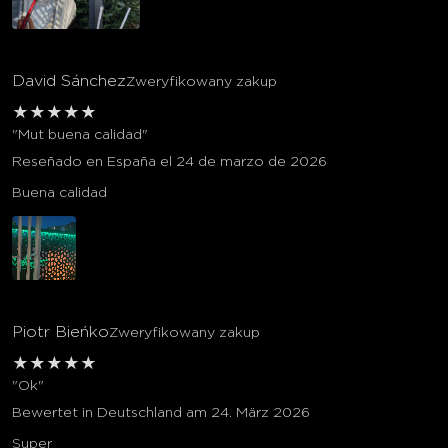
David Sánchez
Zweryfikowany zakup
★
★
★
★
★
"Mut buena calidad"
Reseñado en España el 24 de marzo de 2026
Buena calidad
Piotr Bieńko
Zweryfikowany zakup
★
★
★
★
★
"Ok"
Bewertet in Deutschland am 24. März 2026
Super