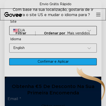
Skip to content
Envio Grátis Rápido
Com base na sua localização, gostaria de ir
para o site US e mudar o idioma para ?
Site
EUA
Filtrar
Ordenar por
Mais vendidos
Idioma
English
Confirmar e Aplicar
Obtenha €5 De Desconto Na Sua
Primeira Encomenda