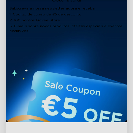
Obter agora!
Subscreva a nossa newsletter agora e receba:
1. Código de cupão de €5 de desconto
2. 100 pontos Govee Store
3. E-mails sobre novos produtos, ofertas especiais e eventos
exclusivos
close