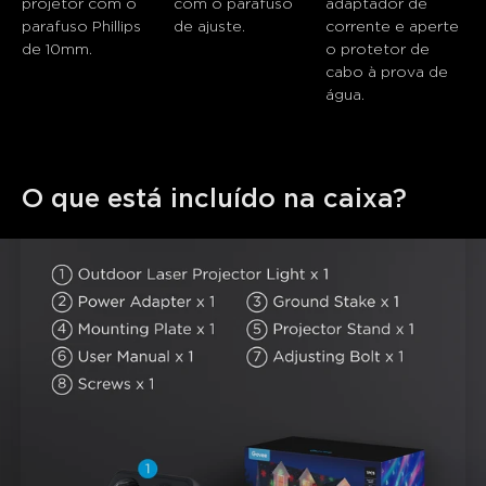
close
projetor com o 
com o parafuso 
adaptador de 
parafuso Phillips 
de ajuste.
corrente e aperte 
de 10mm.
o protetor de 
cabo à prova de 
água.
O que está incluído na caixa?