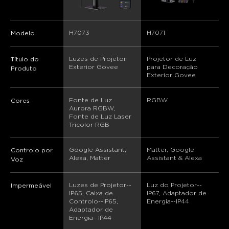
H7073
H7071
Modelo
Luzes de Projetor 
Projetor de Luz 
Título do
Exterior Govee
para Decoração 
Produto
Exterior Govee
Fonte de Luz 
RGBW
Cores
Aurora RGBW, 
Fonte de Luz Laser 
Tricolor RGB
Google Assistant, 
Matter, Google 
Controlo por
Alexa, Matter
Assistant & Alexa
Voz
Luzes de Projetor--
Luz do Projetor--
Impermeável
IP65, Caixa de 
IP67, Adaptador de 
Controlo--IP65, 
Energia--IP44
Adaptador de 
Energia--IP44