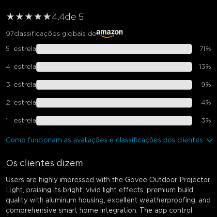
★
★
★
★
★
★
4.4
de 5
97
classificações globais de
5
estrela
71
%
4
estrela
13
%
3
estrela
9
%
2
estrela
4
%
1
estrela
3
%
Como funcionam as avaliações e classificações dos clientes
Os clientes dizem
Users are highly impressed with the Govee Outdoor Projector
Light, praising its bright, vivid light effects, premium build
quality with aluminum housing, excellent weatherproofing, and
comprehensive smart home integration. The app control