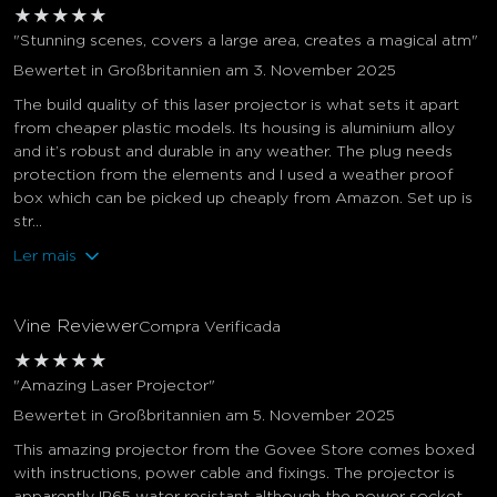
★
★
★
★
★
"Stunning scenes, covers a large area, creates a magical atm"
Bewertet in Großbritannien am 3. November 2025
The build quality of this laser projector is what sets it apart
from cheaper plastic models. Its housing is aluminium alloy
and it’s robust and durable in any weather. The plug needs
protection from the elements and I used a weather proof
box which can be picked up cheaply from Amazon. Set up is
str...
Ler mais
Vine Reviewer
Compra Verificada
★
★
★
★
★
"Amazing Laser Projector"
Bewertet in Großbritannien am 5. November 2025
This amazing projector from the Govee Store comes boxed
with instructions, power cable and fixings. The projector is
apparently IP65 water resistant although the power socket