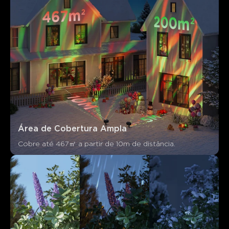
Os clientes mencionam
Positivo
Negativo
Resumo
：
Gerado por IA a partir do texto das avaliações dos
clientes
Área de Cobertura Ampla
Cobre até 467㎡ a partir de 10m de distância.