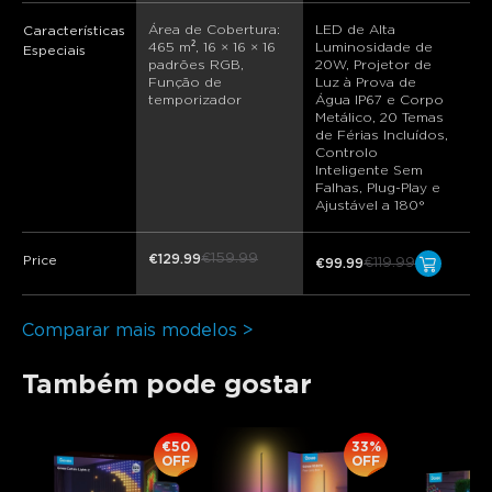
Área de Cobertura: 
LED de Alta 
Características
465 m², 16 × 16 × 16 
Luminosidade de 
Especiais
padrões RGB, 
20W, Projetor de 
Função de 
Luz à Prova de 
temporizador
Água IP67 e Corpo 
Metálico, 20 Temas 
de Férias Incluídos, 
Controlo 
Inteligente Sem 
Falhas, Plug-Play e 
Ajustável a 180°
€159.99
€129.99
Price
€119.99
€99.99
Comparar mais modelos >
Também pode gostar
€50
33%
OFF
OFF