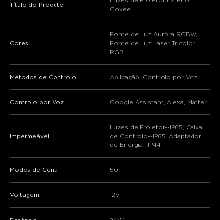
Luzes de Projetor Exterior
Título do Produto
Govee
Fonte de Luz Aurora RGBW,
Cores
Fonte de Luz Laser Tricolor
RGB
Métodos de Controlo
Aplicação, Controlo por Voz
Controlo por Voz
Google Assistant, Alexa, Matter
Luzes de Projetor--IP65, Caixa
Impermeável
de Controlo--IP65, Adaptador
de Energia--IP44
Modos de Cena
50+
Voltagem
12V
Potência
24W