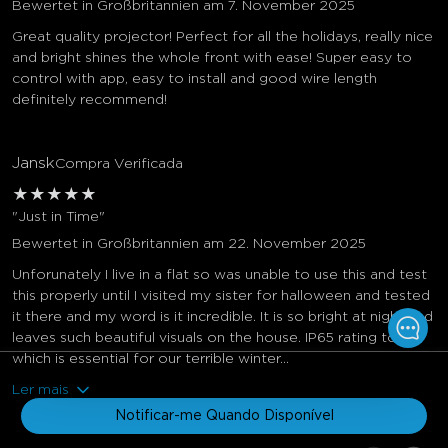
Bewertet in Großbritannien am 7. November 2025
Great quality projector! Perfect for all the holidays, really nice
and bright shines the whole front with ease! Super easy to
control with app, easy to install and good wire length
definitely recommend!
Jansk
Compra Verificada
★
★
★
★
★
"Just in Time"
Bewertet in Großbritannien am 22. November 2025
Unforunately I live in a flat so was unable to use this and test
this properly until I visited my sister for halloween and tested
it there and my word is it incredible. It is so bright at night and
leaves such beautiful visuals on the house. IP65 rating too
which is essential for our terrible winter...
€129.99
€159.99
Ler mais
Notificar-me Quando Disponível