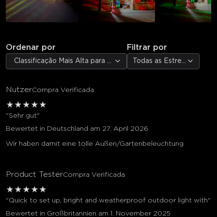
Ordenar por
Filtrar por
Classificação Mais Alta para Mais Baixa
Todas as Estrelas
Nutzer
Compra Verificada
★
★
★
★
★
"Sehr gut"
Bewertet in Deutschland am 27. April 2026
Wir haben damit eine tolle Außen/Gartenbeleuchtung
Product Tester
Compra Verificada
★
★
★
★
★
"Quick to set up, bright and weatherproof outdoor light with"
Bewertet in Großbritannien am 1. November 2025