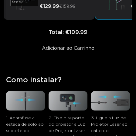
Stock
€129.99
€
€159.99
Total
:
€109.99
Adicionar ao Carrinho
Como instalar?
1. Aparafuse a 
2. Fixe o suporte 
3. Ligue a Luz de 
estaca de solo ao 
do projetor à Luz 
Projetor Laser ao 
suporte do 
de Projetor Laser 
cabo do 