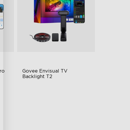
o 
Govee Envisual TV 
Backlight T2
Tecnologia Govee Envisual
Design Inovador de Câmara
Dupla
Iluminação RGBIC Aprimorada