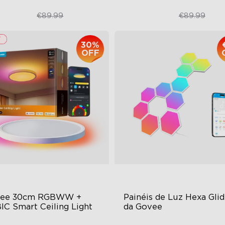
€67.50
€59.99
€89.99
€89.99
30%
OFF
ee 30cm RGBWW + 
Painéis de Luz Hexa Glid
IC Smart Ceiling Light
da Govee