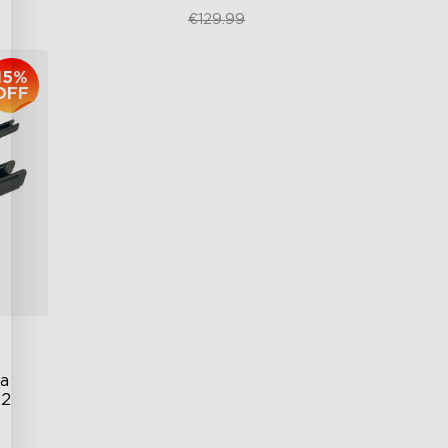
€79.04
€129.99
15%
OFF
a 
 2