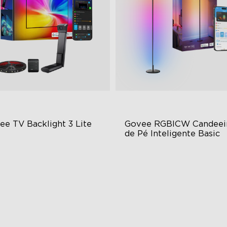
ee TV Backlight 3 Lite
Govee RGBICW Candeeir
de Pé Inteligente Basic
cnologia de Câmara com
Cor RGBIC Dinâmica
rreção Fish-Eye
Sincronização com Música
cnologia Envisual Melhorada
Controlo Mãos-Livres
mpadas LED 4 em 1