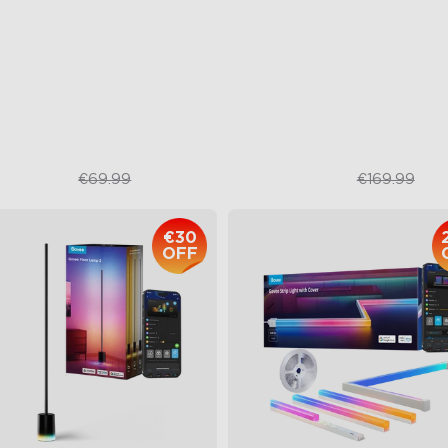
uminação Multicolorida
RGBIC Lighting Effects
ilho e Temperatura de Cor
DIY Design
ustáveis
Animated Effects
ntrolo Inteligente
€48.98
€99.99
€69.99
€169.99
€30
OFF