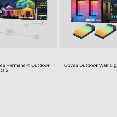
ee Permanent Outdoor 
Govee Outdoor Wall Lig
ts 2
petáculo de Luz AI
RGBICWW Lighting Effects
la VHB e Clips
1500 Lumens White Light
porte Matter
IP65-Rated Outdoor Reliabil