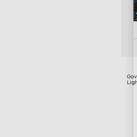
Gov
Ligh
Es
Co
Su