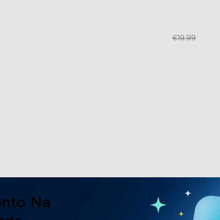
€19.99
€16.99
€19.99
onto Na