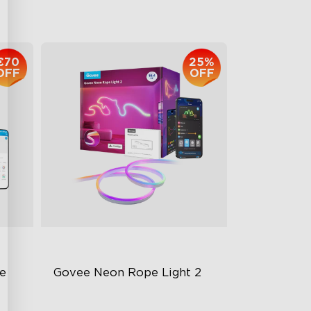
€149.99
€70
25%
OFF
OFF
e 
Govee Neon Rope Light 2