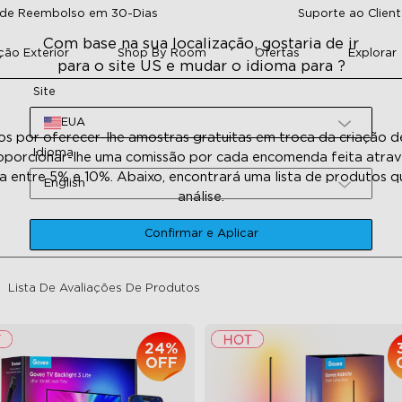
 de Reembolso em 30-Dias
Suporte ao Cliente
Com base na sua localização, gostaria de ir
ção Exterior
Shop By Room
Ofertas
Explorar
para o site US e mudar o idioma para ?
Site
EUA
s por oferecer-lhe amostras gratuitas em troca da criação 
Idioma
oporcionar-lhe uma comissão por cada encomenda feita atrav
a entre 5% e 10%. Abaixo, encontrará uma lista de produtos 
English
análise.
Confirmar e Aplicar
Lista De Avaliações De Produtos
24%
OFF