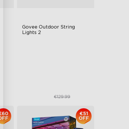
Govee Outdoor String 
Lights 2
RGBICW Lighting Effects
100lm/m Brightness
47 Scene Modes
Shatterproof Design
€92.99
€129.99
€60
€51
OFF
OFF