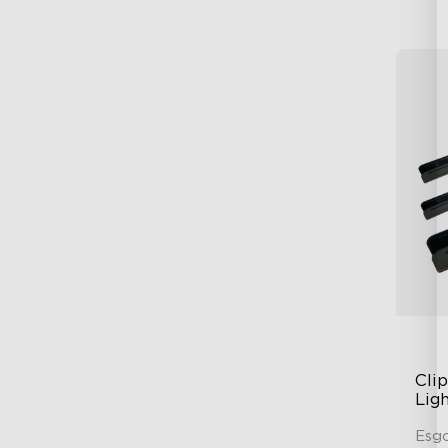
Cli
Ligh
Esg