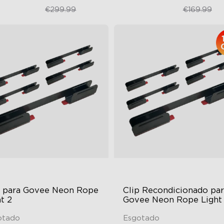
€249.99
€109.98
€299.99
€169.99
p para Govee Neon Rope 
Clip Recondicionado par
t 2
Govee Neon Rope Light
otado
Esgotado