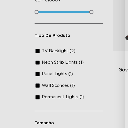
€
0
-
€
1000+
Tipo De Produto
TV Backlight (2)
Neon Strip Lights (1)
Gov
Panel Lights (1)
Wall Sconces (1)
Te
Co
Permanent Lights (1)
Te
Lâ
Tamanho