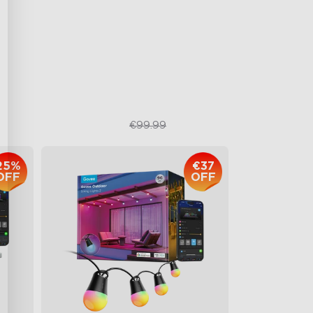
RGBIC Lighting Effects
Matter Compatible
AI Lighting Bot
€74.99
€99.99
25%
€37
OFF
OFF