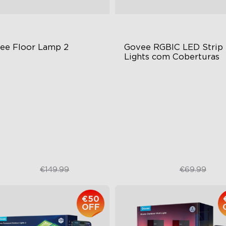
ee Floor Lamp 2
Govee RGBIC LED Strip 
Lights com Coberturas
sign Moderno Atualizado
Cuttable and Connectable
lho de 1725 lm
60 LEDs/m with Covers
ncronização DreamView
50 Customizable Segments
€119.99
€52.49
€149.99
€69.99
€50
OFF
close