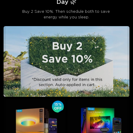
Day 🌿
Buy 2 Save 10%. Then schedule both to save 
energy while you sleep.
15%
OFF