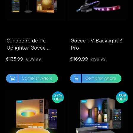
Candeeiro de Pé 
Govee TV Backlight 3 
Uplighter Govee 
Pro
Recondicionado
€135.99
€169.99
€189.99
€199.99
Comprar Agora
Comprar Agora
27%
€69
OFF
OFF