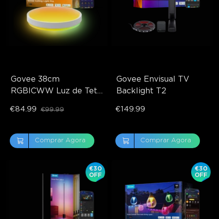
Govee 38cm 
Govee Envisual TV 
RGBICWW Luz de Teto 
Backlight T2
Inteligente Pro
€84.99
€149.99
€99.99
Comprar Agora
Comprar Agora
€30
€30
OFF
OFF