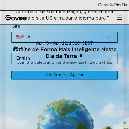
Skip to content
Garantia de Reembolso em 30-Dias
Envio Grátis Rápido
Com base na sua localização, gostaria de ir
para o site US e mudar o idioma para ?
Site
EUA
Apr. 16 - Apr. 22, 2026, CEST
Idioma
Ilumine de Forma Mais Inteligente Neste
Dia da Terra 🌲
English
Join the celebration and enjoy Earth Day extras.
Confirmar e Aplicar