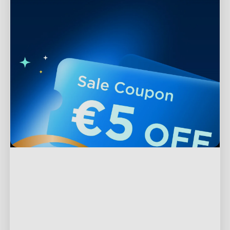
Apoio
Contacte-nos
Explorar
Perguntas Frequentes
Sobre a Govee
Produtos de Rodapé
Devoluções e Reembolsos
Sobre a GoveeLife
Luzes para TV