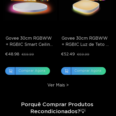
Govee 30cm RGBWW 
Govee 30cm RGBWW 
+ RGBIC Smart Ceiling 
+ RGBIC Luz de Teto 
Light
Quadrada Inteligente
€48.98
€52.49
€69.99
€69.99
Comprar Agora
Comprar Agora
Ver Mais
>
close
Porquê Comprar Produtos 
Recondicionados?💡