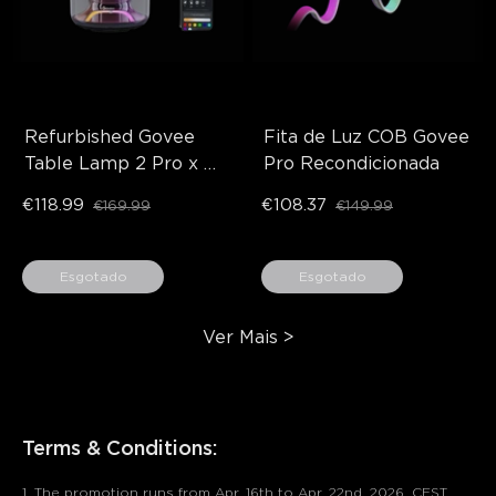
Refurbished Govee 
Fita de Luz COB Govee 
Table Lamp 2 Pro x 
Pro Recondicionada
Sound by JBL
€118.99
€108.37
€169.99
€149.99
Esgotado
Esgotado
Ver Mais
>
Terms & Conditions:
1. The promotion runs from Apr. 16th to Apr. 22nd, 2026, CEST.