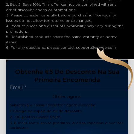
2. Buy 2, Save 10%. This offer cannot be combined with any
other discount codes or promotions.
3. Please consider carefully before purchasing. Non-quality
issues do not allow for returns or exchanges.
4. Product prices and discounts availability may vary during the
promotion.
5. Refurbished products share the same warranty as normal
items.
6. For any questions, please contact support@govee.com.
Obtenha €5 De Desconto Na Sua
Primeira Encomenda
Obter agora!
Subscreva a nossa newsletter agora e receba:
1. Código de cupão de €5 de desconto
2. 100 pontos Govee Store
3. E-mails sobre novos produtos, ofertas especiais e eventos
exclusivos