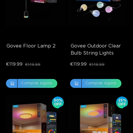
Govee Floor Lamp 2
Govee Outdoor Clear 
Bulb String Lights
€119.99
€119.99
€149.99
€149.99
Comprar Agora
Comprar Agora
30%
25%
OFF
OFF