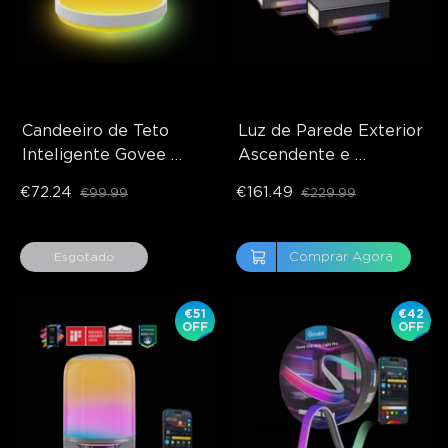
Candeeiro de Teto 
Luz de Parede Exterior 
Inteligente Govee 
Ascendente e 
RGBICWW Pro 
Descendente Govee 
€72.24
€161.49
€99.99
€229.99
Recondicionado de 
Recondicionada
38cm
Comprar Agora
Esgotado
€51
€42
OFF
OFF