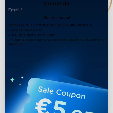
Comandă
Obține acum!
Abonează-te la newsletter-ul nostru acum și primește:
1. Cod de reducere €5
2. 100 de puncte Govee Store
3. E-mailuri despre produse noi, oferte speciale și evenimente
exclusive