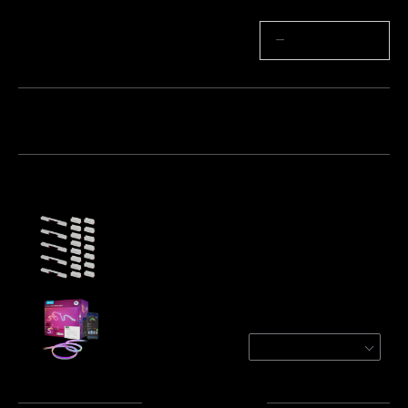
Cantitate
−
+
Pachet 1
Pachet 2
Pachet 3
Cumpărate frecvent împreună:
White Metal Bend Clips and Plastic Clips for
Govee Neon Rope Light 2
€19.99
Govee Neon Rope Light 2
White / 5m
€74.99
Total
:
€94.97