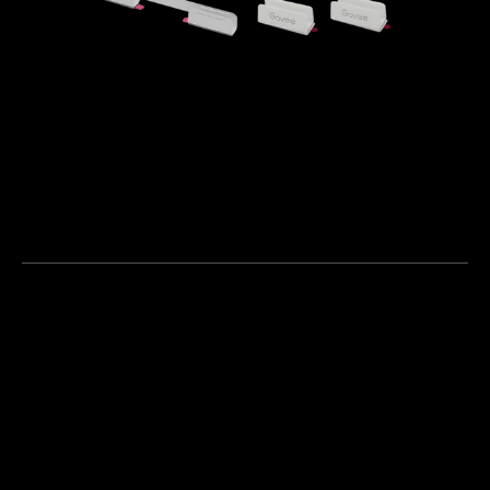
Clipsuri Metalice Albe Flexibile și 
Clipsuri din Plastic pentru Govee Neon 
Rope Light 2
€19.99
Culoare
Alb
Dimensiune
Clipsuri Metalice Flexibil
e (5) + Clipsuri din Plasti
c (15)