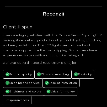
Recenzii
Clienții spun
Users are highly satisfied with the Govee Neon Rope Light 2,
praising its excellent product quality, flexibility, bright colors,
and easy installation. The LED lights perform well and
customers appreciate the fast shipping. Some users have
experienced issues with mounting clips falling off.
Generat de AI din textul recenziilor clienților
Product quality
Clips and mounting
Flexibility
Shipping and service
Ease of installation
Brightness and colors
Value for money
Responsiveness