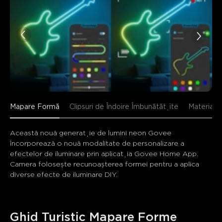
Mapare Formă
Clipsuri de Îndoire Îmbunătățite
Material 
Această nouă generație de lumini neon Govee 
încorporează o nouă modalitate de personalizare a 
efectelor de iluminare prin aplicația Govee Home App. 
Camera folosește recunoașterea formei pentru a aplica 
diverse efecte de iluminare DIY.