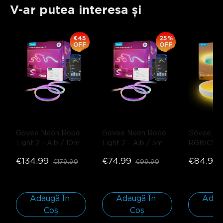
V-ar putea interesa și
€45
25%
OFF
OFF
Govee Neon Rope 
Govee Neon Rope 
Govee 38
Light 2
- Alb / 10m
Light 2
- Alb / 5m
RGBICWW
Plafonieră 
€134.99
€74.99
€84.99
€179.99
€99.99
Inteligent
Rotund / 1
Pachet/Pe
spații de
Adaugă În 
Adaugă În 
Adaug
Coș
Coș
C