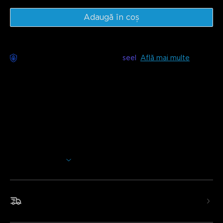
Adaugă în coș
Livrare fără griji disponibilă cu
seel
Află mai multe
Descriere
Model: H61D3 (3m) & H61D5 (5m)
Încărcător: ȘTECHER EU CU 2 PINI
Adaugă o notă vibrantă oricărei camere cu Govee Neon
Rope Light 2. Tehnologia de recunoaștere a formelor
permite personalizarea ușoară, în timp ce clemele
îmbunătățite facilitează îndoirea și crearea formei dorite.
Arată mai mult
Iluminează-ți spațiul cu această opțiune de iluminat
versatilă și dinamică.
Recunoașterea formelor:
Această nouă generație
Livrare rapidă și gratuită
de lumini neon Govee încorporează personalizarea
efectelor de iluminat prin aplicația Govee Home.