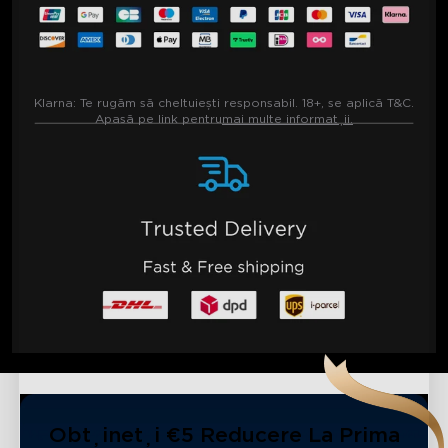
Klarna:
Te rugăm să cheltuiești responsabil. 18+, se aplică T&C.
Apasă pe link pentru
mai multe informații.
Obțineți €5 Reducere La Prima