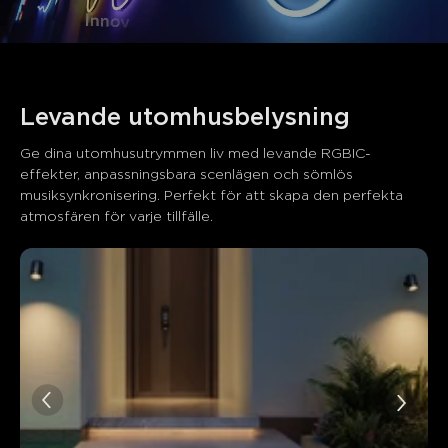
Levande utomhusbelysning
Ge dina utomhusutrymmen liv med levande RGBIC-
Vad kunder säger
effekter, anpassningsbara scenlägen och sömlös 
musiksynkronisering. Perfekt för att skapa den perfekta 
atmosfären för varje tillfälle.
Quality
App control
Installation
Value for money
0
0
0
Kunder nämner
Positiv
Negativ
Sammanfattning
：
AI-genererad från texten av kundrecensioner