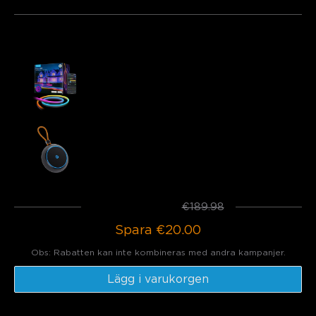
Köps ofta tillsammans:
Govee RGBIC Outdoor Neon Rope Light
€149.99
Govee Outdoor Light Show Box
€39.99
Totalt
:
€169.98
€189.98
Spara
€20.00
Obs: Rabatten kan inte kombineras med andra kampanjer.
Lägg i varukorgen