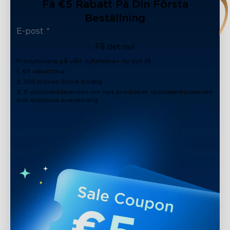
Få €5 Rabatt På Din Första
Beställning
Få det nu!
Prenumerera på vårt nyhetsbrev nu och få:
1. €5 rabattkod
2. 100 Govee Store-poäng
3. E-postmeddelanden om nya produkter, specialerbjudanden
och exklusiva evenemang