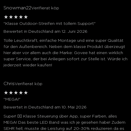
Snowman22
Verifierat köp
★
★
★
★
★
"Klasse Outdoor-Streifen mit tollem Support"
Bewertet in Deutschland am 12. Juni 2026
Tolle Leuchtkraft, einfache Montage und eine super Qualität
für den Außenbereich. Neben dem klasse Produkt überzeugt
hier aber vor allem auch die Marke: Govee hat einen wirklich
super Service, der bei Anliegen sofort zur Stelle ist. Würde ich
jederzeit wieder kaufen!
Chris
Verifierat köp
★
★
★
★
★
"MEGA!"
Bewertet in Deutschland am 10. Mai 2026
Super! 👍🏼 Klasse Steuerung über App, super Farben, alles
MEGA! Das beste LED Band was ich je gesehen habe! Zudem
SEHR hell, musste die Leistung auf 20-30% reduzieren da es