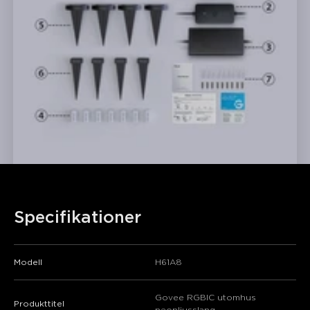
Specifikationer
Modell
H61A8
Govee RGBIC utomhus
Produkttitel
neonljusslang