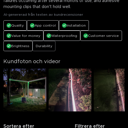
failures occurring after several months of use, and adhesive
mounting clips that don't hold well.
AI-genererad från texten av kundrecensioner
Quality
App control
Installation
Value for money
Waterproofing
Customer service
Brightness
Durability
Kundfoton och videor
Sortera efter
Filtrera efter