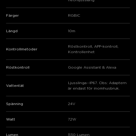
Färger
RGBIC
Längd
10m
Röstkontroll, APP-kontroll,
Kontrollmetoder
Kontrollenhet
Röstkontroll
Google Assistant & Alexa
Ljusslinga--IP67. Obs: Adaptern
Vattentät
är endast för inomhusbruk.
Spänning
‎24V
Watt
‎72W
Lumen
‎1130 Lumen