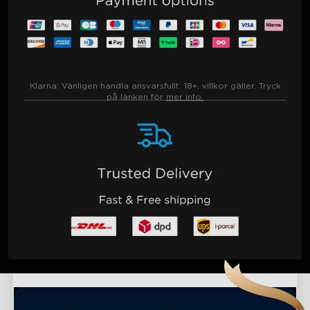
Klarna:
Vänligen handla ansvarsfullt. 18+, villkor gäller. Tryck
på länken för
mer info.