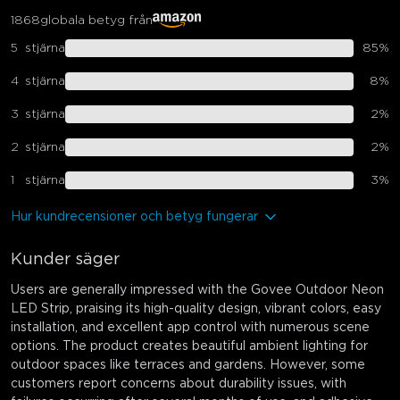
1868
globala betyg från
5
stjärna
85
%
4
stjärna
8
%
3
stjärna
2
%
2
stjärna
2
%
1
stjärna
3
%
Hur kundrecensioner och betyg fungerar
Kunder säger
Users are generally impressed with the Govee Outdoor Neon
LED Strip, praising its high-quality design, vibrant colors, easy
installation, and excellent app control with numerous scene
options. The product creates beautiful ambient lighting for
outdoor spaces like terraces and gardens. However, some
customers report concerns about durability issues, with