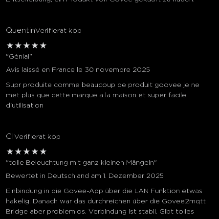
Quentin
Verifierat köp
★
★
★
★
★
"Génial"
Avis laissé en France le 30 novembre 2025
Supr produite comme beaucoup de produit goovee je ne
met plus que cette marque a la maison et super facile
d'utilisation
Cl
Verifierat köp
★
★
★
★
★
"tolle Beleuchtung mit ganz kleinen Mängeln"
Bewertet in Deutschland am 1. Dezember 2025
Einbindung in die Govee-App über die LAN Funktion etwas
hakelig. Danach war das durchreichen über die Govee2mqtt
Bridge aber problemlos. Verbindung ist stabil. Gibt tolles