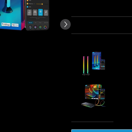
 kundrecensioner
Antal
Paket 1
Paket 2
Pa
Köps ofta tillsammans:
Govee RGB
TVs
€46.98
Govee AI S
€239.99
Total