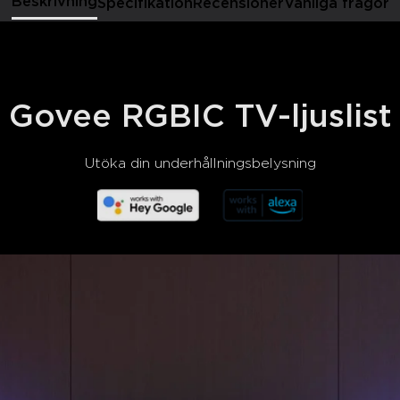
Beskrivning
Specifikation
Recensioner
Vanliga frågor
Govee RGBIC TV-ljuslist
Utöka din underhållningsbelysning