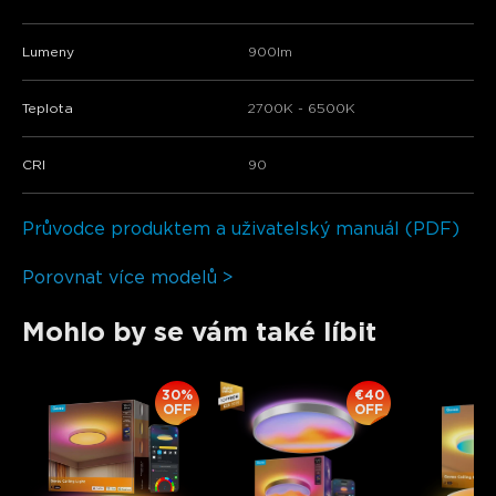
Lumeny
900lm
Teplota
2700K - 6500K
CRI
90
Průvodce produktem a uživatelský manuál (PDF)
Porovnat více modelů >
Mohlo by se vám také líbit
30%
€40
OFF
OFF