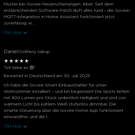
Muster bei Govee-Neuerscheinungen. Aber: Seit dem
entsprechenden Software-Patch läuft alles rund – die Govee-
MQTT-Integration in Home Assistant funktioniert jetzt
zuverlässig, w...
Číst více
Daniel
Ověřený nákup
★
★
★
★
★
"Ich liebe es 😍"
Bewertet in Deutschland am 30. Juli 2025
Ich habe die Govee Smart Einbaustrahler für unser
Wohnzimmer installiert – und bin begeistert! Die Spots liefern
mit 900 Lumen pro Stück ordentlich Helligkeit und sind von
warmem Licht bis kühlem Weiß stufenlos dimmbar. Die
smarte Steuerung über die Govee Home App funktioniert
einwandfrei, und die I...
Číst více