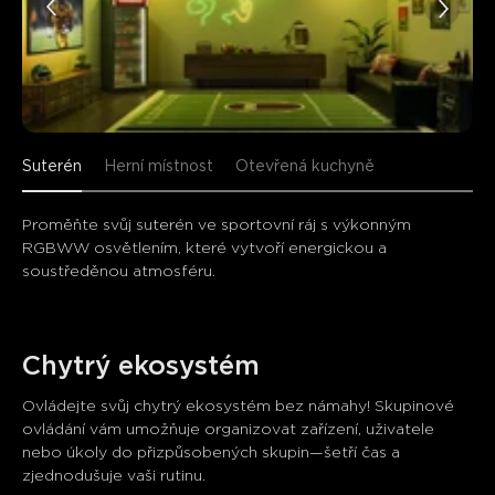
Suterén
Herní místnost
Otevřená kuchyně
Proměňte svůj suterén ve sportovní ráj s výkonným 
RGBWW osvětlením, které vytvoří energickou a 
soustředěnou atmosféru.
Chytrý ekosystém
Ovládejte svůj chytrý ekosystém bez námahy! Skupinové 
ovládání vám umožňuje organizovat zařízení, uživatele 
nebo úkoly do přizpůsobených skupin—šetří čas a 
zjednodušuje vaši rutinu.