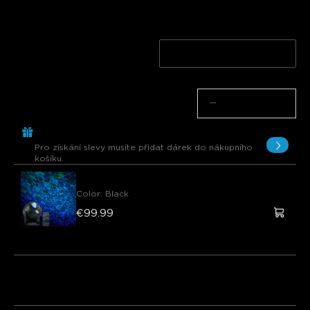
Velikost
Balení po 4 kusech
Balení 2*4 kusů
Množství
−
+
Koupit €299.00, Získat 1 Položku zdarma
Pro získání slevy musíte přidat dárek do nákupního
košíku.
Govee Star Light Projector (Ocean Wave )
Color
:
Black
€99.99
Dárek zdarma
Balíček 1
Balíček 2
Balíček 3