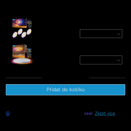
Často kupováno společně:
Govee 99 mm Smart Recessed Lights Pro
with Night Light
4-Pack
€112.49
Govee 30cm RGBWW + RGBIC Smart Ceiling
Light
Round | For 15㎡-20㎡ Spac
€48.99
Celkem
:
€161.47
Přidat do košíku
Bezstarostné doručení k dispozici s
seel
Zjistit více
Popis
Model: H601E (4-Pack)