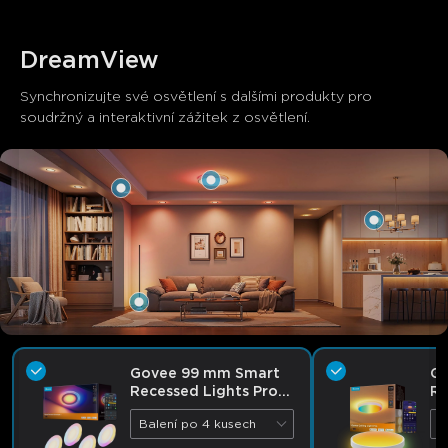
close
DreamView
Synchronizujte své osvětlení s dalšími produkty pro 
soudržný a interaktivní zážitek z osvětlení.
Govee 99 mm Smart
G
Recessed Lights Pro
R
with Night Light
Ce
Balení po 4 kusech
K