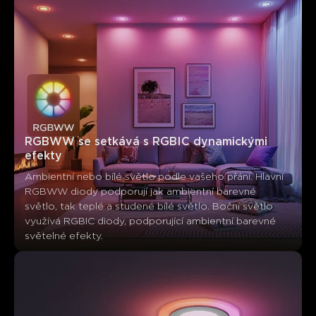
RGBWW se setkává s RGBIC dynamickými 
efekty
Ambientní nebo bílé světlo podle vašeho přání. Hlavní 
RGBWW diody podporují jak ambientní barevné 
světlo, tak teplé a studené bílé světlo. Boční světlo 
využívá RGBIC diody, podporující ambientní barevné 
Co říkají zákazníci
světelné efekty.
Brightness and light quality
Design and build quality
App 
0
0
0