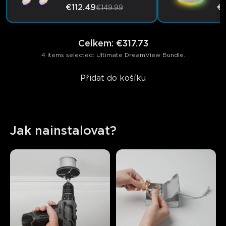
€112.49
€
€149.99
Celkem
:
€317.73
4 items selected: Ultimate DreamView Bundle.
Přidat do košíku
Jak nainstalovat?