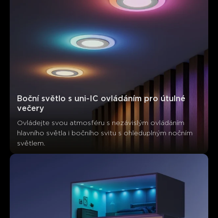
Zákazníci zmiňují
Pozitivní
Negativní
Shrnutí
：
Generováno AI z textu zákaznických recenzí
Boční světlo s uni-IC ovládáním pro útulné 
večery
Ovládejte svou atmosféru s nezávislým ovládáním 
hlavního světla i bočního svitu s ohleduplným nočním 
světlem.