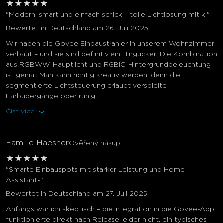
★
★
★
★
★
"Modern, smart und einfach schick – tolle Lichtlösung mit kl"
Bewertet in Deutschland am 26. Juli 2025
Wir haben die Govee Einbaustrahler in unserem Wohnzimmer
verbaut – und sie sind definitiv ein Hingucker! Die Kombination
aus RGBWW-Hauptlicht und RGBIC-Hintergrundbeleuchtung
ist genial. Man kann richtig kreativ werden, denn die
segmentierte Lichtsteuerung erlaubt verspielte
Farbübergänge oder ruhig...
Číst více
Familie Haesner
Ověřený nákup
★
★
★
★
★
"Smarte Einbauspots mit starker Leistung und Home
Assistant-"
Bewertet in Deutschland am 27. Juli 2025
Anfangs war ich skeptisch – die Integration in die Govee-App
funktionierte direkt nach Release leider nicht, ein typisches