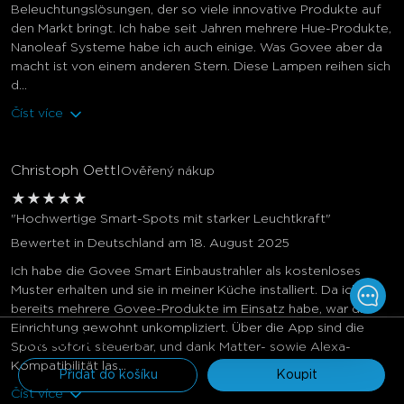
Beleuchtungslösungen, der so viele innovative Produkte auf
den Markt bringt. Ich habe seit Jahren mehrere Hue-Produkte,
Nanoleaf Systeme habe ich auch einige. Was Govee aber da
macht ist von einem anderen Stern. Diese Lampen reihen sich
d...
Číst více
Christoph Oettl
Ověřený nákup
★
★
★
★
★
"Hochwertige Smart-Spots mit starker Leuchtkraft"
Bewertet in Deutschland am 18. August 2025
Ich habe die Govee Smart Einbaustrahler als kostenloses
Muster erhalten und sie in meiner Küche installiert. Da ich
bereits mehrere Govee-Produkte im Einsatz habe, war die
Einrichtung gewohnt unkompliziert. Über die App sind die
€112.49
€149.99
Spots sofort steuerbar, und dank Matter- sowie Alexa-
Kompatibilität las...
Přidat do košíku
Koupit
Číst více