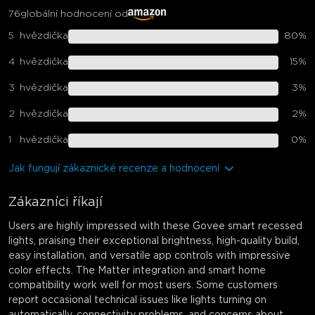
76
globální hodnocení od
5
hvězdička
80
%
4
hvězdička
15
%
3
hvězdička
3
%
2
hvězdička
2
%
1
hvězdička
0
%
Jak fungují zákaznické recenze a hodnocení
Zákazníci říkají
Users are highly impressed with these Govee smart recessed
lights, praising their exceptional brightness, high-quality build,
easy installation, and versatile app controls with impressive
color effects. The Matter integration and smart home
compatibility work well for most users. Some customers
report occasional technical issues like lights turning on