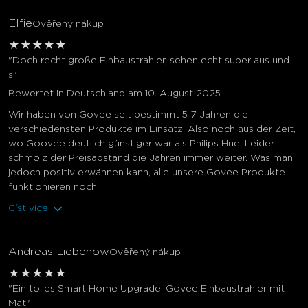
Elfie
Ověřený nákup
★
★
★
★
★
"Doch recht große Einbaustrahler, sehen echt super aus und
s"
Bewertet in Deutschland am 10. August 2025
Wir haben von Govee seit bestimmt 5-7 Jahren die
verschiedensten Produkte im Einsatz. Also noch aus der Zeit,
wo Goovee deutlich günstiger war als Philips Hue. Leider
schmolz der Preisabstand die Jahren immer weiter. Was man
jedoch positiv erwähnen kann, alle unsere Govee Produkte
funktionieren noch...
Číst více
Andreas Liebenow
Ověřený nákup
★
★
★
★
★
"Ein tolles Smart Home Upgrade: Govee Einbaustrahler mit
Mat"