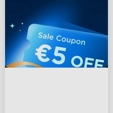
Podpora
Kontaktujte nás
Prozkoumat
Často kladené otázky
O společnosti Govee
Produkty v zápatí
Vrácení a refundace
O GoveeLife
TV osvětlení