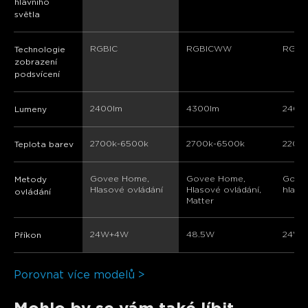
hlavního
světla
RGBIC
RGBICWW
RGBI
Technologie
zobrazení
podsvícení
2400lm
4300lm
2400
Lumeny
2700k-6500k
2700k-6500k
2200
Teplota barev
Govee Home, 
Govee Home, 
Gove
Metody
Hlasové ovládání
Hlasové ovládání, 
hlaso
ovládání
Matter
24W+4W
48.5W
24W
Příkon
Porovnat více modelů >