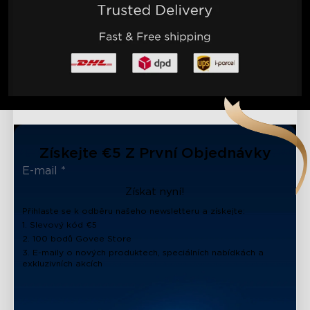
Získejte €5 Z První Objednávky
Získat nyní!
Přihlaste se k odběru našeho newsletteru a získejte:
1. Slevový kód €5
2. 100 bodů Govee Store
3. E-maily o nových produktech, speciálních nabídkách a
exkluzivních akcích