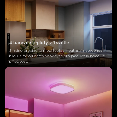
Zákazníci zmiňují
Pozitivní
Negativní
Shrnutí
：
Generováno AI z textu zákaznických recenzí
4 barevné teploty v 1 světle
Snadno přepínejte mezi teplou, neutrální a studenou 
bílou, s řadou barev vhodných pro jakoukoliv náladu či 
příležitost.