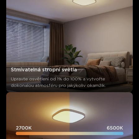
Stmívatelná stropní světla
Upravte osvětlení od 1% do 100% a vytvořte 
dokonalou atmosféru pro jakýkoliv okamžik.
Co říkají zákazníci
Product quality
Brightness performance
Color modes
0
0
0