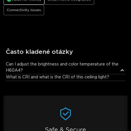
Connectivity issues
Často kladené otázky
Can I adjust the brightness and color temperature of the 
H60A4?
Absolutely. Through Govee Home App, you can seamlessly dim 
What is CRI and what is the CRI of this ceiling light?
the brightness from 1% to 100% and adjust the color 
temperature across a wide range of 2700K (warm, cozy amber) 
to 6500K (cool, energizing white). This allows you to set the 
perfect light for any time of day or activity.