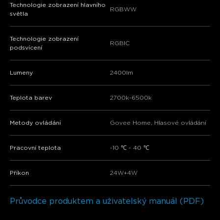
Technologie zobrazení hlavního
RGBWW
světla
Technologie zobrazení
RGBIC
podsvícení
Lumeny
2400lm
Teplota barev
2700k-6500k
Metody ovládání
Govee Home, Hlasové ovládání
Pracovní teplota
-10 ℃ - 40 ℃
Příkon
24W+4W
Průvodce produktem a uživatelský manuál (PDF)