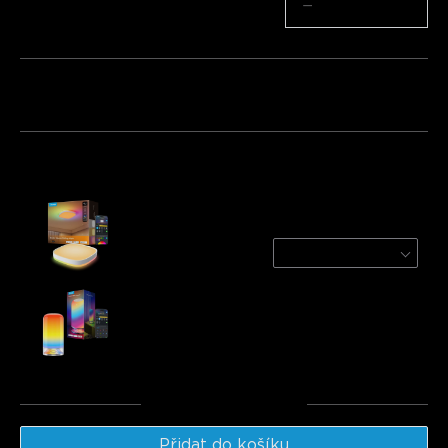
Množství
−
+
Balíček 1
Balíček 2
Balíček 3
Často kupováno společně:
Govee 30cm RGBWW + RGBIC Smart Square
Ceiling Light
1-Pack | For 15-20㎡ Space
€52.49
Govee Table Lamp 2
€49.99
Celkem
:
€102.48
Přidat do košíku