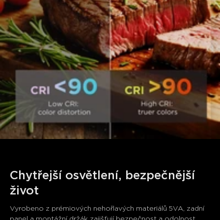
Chytřejší osvětlení, bezpečnější 
život
Vyrobeno z prémiových nehořlavých materiálů 5VA, zadní 
panel a montážní držák zajišťují bezpečnost a odolnost.