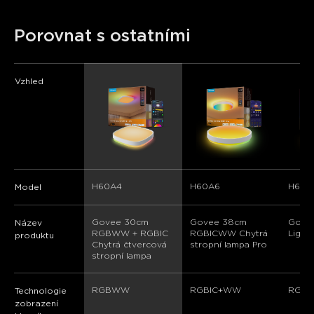
Porovnat s ostatními
Vzhled
H60A4
H60A6
H60A
Model
Govee 30cm 
Govee 38cm 
Govee
Název
RGBWW + RGBIC 
RGBICWW Chytrá 
Light
produktu
Chytrá čtvercová 
stropní lampa Pro
stropní lampa
RGBWW
RGBIC+WW
RGB
Technologie
zobrazení