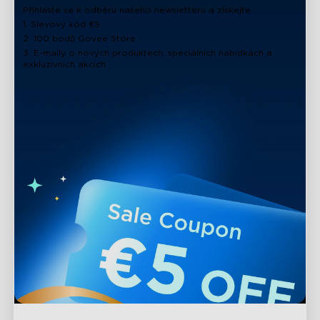
Přihlaste se k odběru našeho newsletteru a získejte:
1. Slevový kód €5
2. 100 bodů Govee Store
3. E-maily o nových produktech, speciálních nabídkách a
exkluzivních akcích