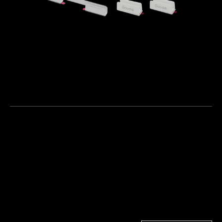
Bílé kovové ohybné svorky a plastové 
svorky pro Govee Neon Rope Light 2
€19.99
Barva
Bílá
Velikost
Kovové ohýbací klipy
(5) + plastové klipy (15)