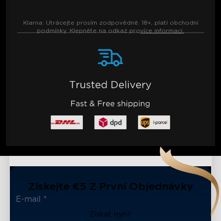
Klarna:
Utrácejte prosím zodpovědně. 18+, platí obchodní
podmínky. Klepněte na odkaz pro
více informací.
Získejte €5 Z První Objednávky
Získat nyní!