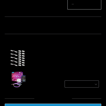
Množství
−
+
Balíček 1
Balíček 2
Balíček 3
Často kupováno společně:
White Metal Bend Clips and Plastic Clips for
Govee Neon Rope Light 2
€19.99
Govee Neon Rope Light 2
White / 5m
€74.99
Celkem
:
€94.97