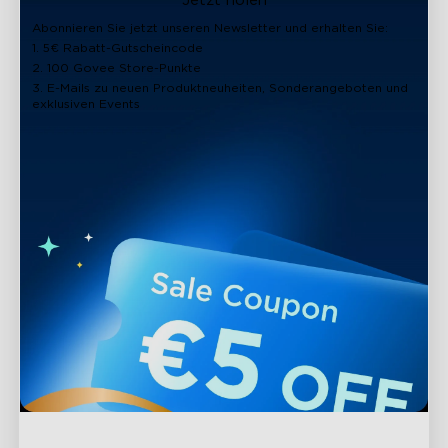
Jetzt holen
Abonnieren Sie jetzt unseren Newsletter und erhalten Sie:
1. 5€ Rabatt-Gutscheincode
2. 100 Govee Store-Punkte
3. E-Mails zu neuen Produktneuheiten, Sonderangeboten und
exklusiven Events
close