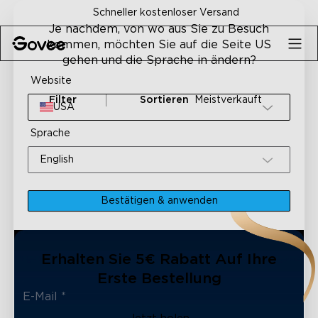
Skip to content
Schneller kostenloser Versand
Je nachdem, von wo aus Sie zu Besuch
kommen, möchten Sie auf die Seite US
gehen und die Sprache in ändern?
Website
Filter
Sortieren
Meistverkauft
USA
Sprache
English
Bestätigen & anwenden
Erhalten Sie 5€ Rabatt Auf Ihre
Erste Bestellung