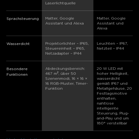
Laserlichtquelle
Matter, Google 
Matter, Google 
Sprachsteuerung
Assistant und Alexa
Assistant und 
Alexa
Projektorlichter – IP65, 
Leuchten – IP67, 
Wasserdicht
Steuereinheit – IP65, 
Netzteil – IP44
Netzadapter – IP44
Abdeckungsbereich: 
20 W LED mit 
Besondere
467 m², über 50 
hoher Helligkeit, 
Funktionen
Szenenmodi, 16 × 16 × 
wasserdicht 
16 RGB-Muster, Timer-
gemäß IP67 und 
Funktion
Metallgehäuse, 20 
Festtagsmotive 
enthalten, 
nahtlose 
intelligente 
Steuerung, Plug-
and-Play und um 
180° verstellbar