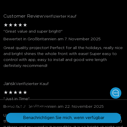
Customer Review
Verifizierter Kauf
★
★
★
★
★
"Great value and super bright!"
Bewertet in Großbritannien am 7. November 2025
Great quality projector! Perfect for all the holidays, really nice
and bright shines the whole front with ease! Super easy to
control with app, easy to install and good wire length
definitely recommend!
Jansk
Verifizierter Kauf
★
★
★
★
★
"Just in Time"
129.99€
Bewertet in Großbritannien am 22. November 2025
159.99€
Unforunately I live in a flat so was unable to use this and test
Benachrichtigen Sie mich, wenn verfügbar
this properly until I visited my sister for halloween and tested