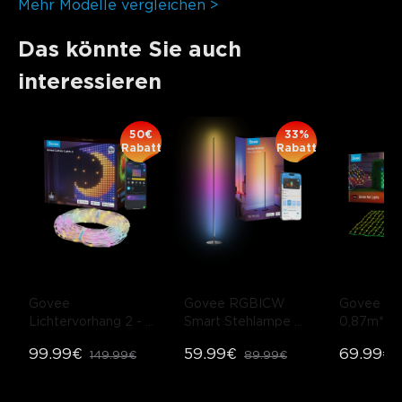
Mehr Modelle vergleichen >
Das könnte Sie auch
interessieren
50€
33%
Rabatt
Rabatt
Govee 
Govee RGBICW 
Govee Net
Lichtervorhang 2
- 
Smart Stehlampe 
0,87m*1,
1.5m*2m
Basic
- Schwarz 
99.99€
59.99€
69.99€
149.99€
89.99€
(Matter-kompatibel) 
/ 1er-Pack