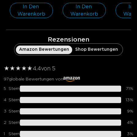
In Den 
In Den 
In 
Warenkorb
Warenkorb
Ware
Rezensionen
Amazon Bewertungen
Shop Bewertungen
★
★
★
★
★
★
4.4
von 5
97
globale Bewertungen von
5
Stern
71
%
4
Stern
13
%
3
Stern
9
%
2
Stern
4
%
1
Stern
3
%