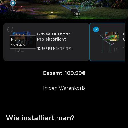
Govee Outdoor-
Go
Projektorlicht
Ga
Nicht
vorrätig
129.99€
1
159.99€
Gesamt
:
109.99€
In den Warenkorb
Wie installiert man?