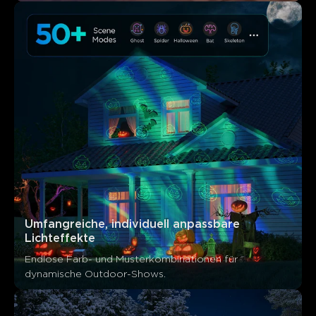
Umfangreiche, individuell anpassbare 
Was Kunden sagen
Lichteffekte
Endlose Farb- und Musterkombinationen für 
Light effects
App control
Build quality
Brightness
dynamische Outdoor-Shows.
0
0
0