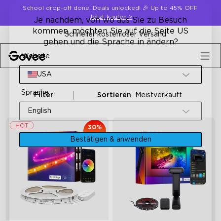
Skip to content
School drop-off done. Deals unlocked! 🎉 Up to 45% OFF
Jetzt kaufen
>
Je nachdem, von wo aus Sie zu Besuch
kommen, möchten Sie auf die Seite US
Schneller kostenloser Versand
gehen und die Sprache in ändern?
Website
USA
Sprache
Filter
Sortieren
Meistverkauft
English
30%
Rabatt
Bestätigen & anwenden