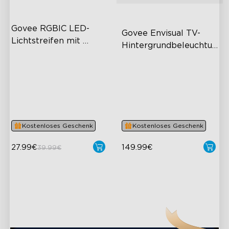
Govee RGBIC LED-
Govee Envisual TV-
Lichtstreifen mit 
Hintergrundbeleuchtung 
Schutzbeschichtung
T2
RGBIC-Effekte
Govee Envisual-Technologie
Intelligente Steuerung
Innovatives Design mit zwei
reichhaltige Szenenmodi
Kameras
Verbesserte RGBIC-
Beleuchtung
Kostenloses Geschenk
Kostenloses Geschenk
27.99€
149.99€
39.99€