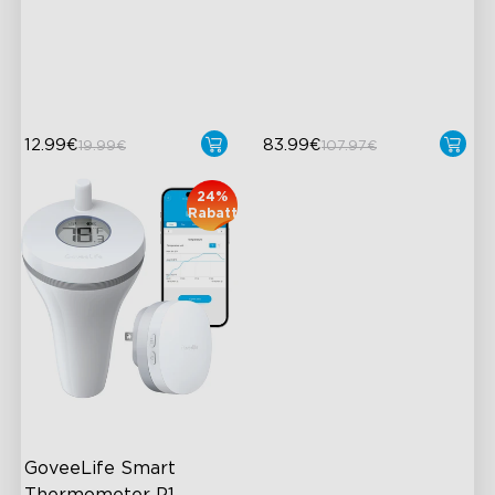
gesamten Haus
Hochpräziser Sensor
App-Alarm
2 Jahre Datenspeicherung
Hohe Genauigkeit
12.99€
83.99€
19.99€
107.97€
24%
Rabatt
GoveeLife Smart 