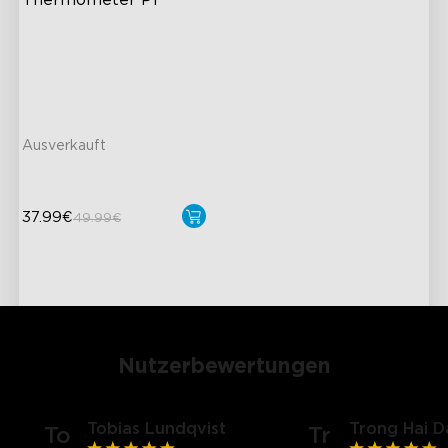
Thermometer P1
Wasserdichtes IPX7-Design
Höchste Genauigkeit
Echtzeit-
Temperaturbenachrichtigung
Ausverkauft
37.99€
49.99€
Nutzerbewertungen
Tobias Lundqvist
Trong Hai D
To
Tr