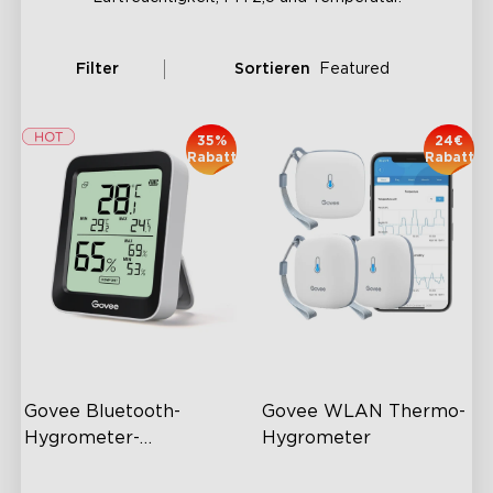
Filter
Sortieren
Featured
35%
24€
Rabatt
Rabatt
Govee Bluetooth-
Govee WLAN Thermo-
Hygrometer-
Hygrometer
Thermometer H5075
60 m Abdeckung im
Drahtlose App-Überwachung