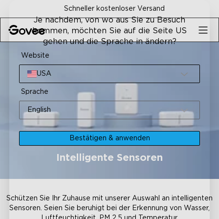
Skip to content
Schneller kostenloser Versand
Je nachdem, von wo aus Sie zu Besuch
kommen, möchten Sie auf die Seite US
gehen und die Sprache in ändern?
Website
USA
Sprache
English
Bestätigen & anwenden
Intelligente Sensoren
Schützen Sie Ihr Zuhause mit unserer Auswahl an intelligenten
Sensoren. Seien Sie beruhigt bei der Erkennung von Wasser,
Luftfeuchtigkeit, PM 2,5 und Temperatur.