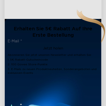
Erhalten Sie 5€ Rabatt Auf Ihre
Erste Bestellung
Jetzt holen
Abonnieren Sie jetzt unseren Newsletter und erhalten Sie:
1. 5€ Rabatt-Gutscheincode
2. 100 Govee Store-Punkte
3. E-Mails zu neuen Produktneuheiten, Sonderangeboten und
exklusiven Events