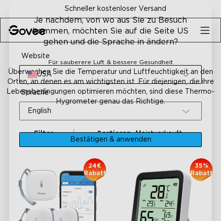
Skip to content
Schneller kostenloser Versand
Je nachdem, von wo aus Sie zu Besuch
kommen, möchten Sie auf die Seite US
gehen und die Sprache in ändern?
Website
Für sauberere Luft & bessere Gesundheit
Überwachen Sie die Temperatur und Luftfeuchtigkeit an den
USA
Orten, an denen es am wichtigsten ist. Für diejenigen, die ihre
Lebensbedingungen optimieren möchten, sind diese Thermo-
Sprache
Hygrometer genau das Richtige.
English
Filter
Sortieren
Meistverkauft
Bestätigen & anwenden
24€
35%
Rabatt
Rabatt