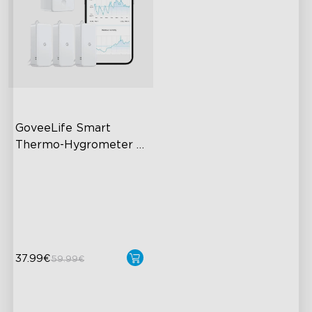
GoveeLife Smart 
Thermo-Hygrometer 
2s Lite
80m Bluetooth Range
2s Sampling Interval
±0.3℃ and ±3% RH
close
37.99€
59.99€