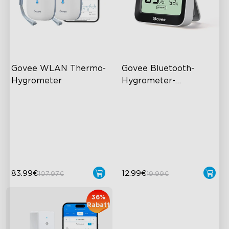
Govee WLAN Thermo-
Govee Bluetooth-
Hygrometer
Hygrometer-
Thermometer H5075
Drahtlose App-Überwachung
60 m Abdeckung im
gesamten Haus
Hochpräziser Sensor
App-Alarm
2 Jahre Datenspeicherung
Hohe Genauigkeit
83.99€
12.99€
107.97€
19.99€
36%
Rabatt